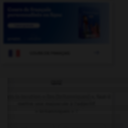

COURS DE FRANÇAIS
QUIZ
Dans la locution « îles [britanniques] », faut-il
mettre une majuscule à l'adjectif
« britanniques » ?