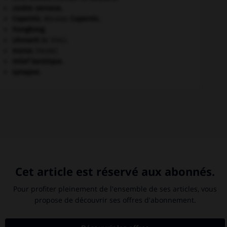
centre nerveux.
Copernic
.
Nicolas
Copernic
.
Hongkong
.
Léonard
de Vinci.
morse
.
[FAUNE]
relief karstique.
synapse.