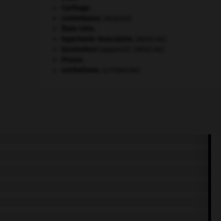
Carthage
.
contrebasse
.
[MUSIQUE]
États-Unis
.
hypertonie musculaire
.
[MÉDECINE]
locomoteur
(appareil).
[MÉDECINE]
Prusse
.
surréalisme.
[LITTÉRATURE]