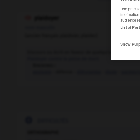
Use precise 
information
plaidoyer

audience r
List of Par
nom masculin
(ancien français
plaidoier,
plaider)
Show Pur
Discours ou écrit en faveur de quelqu'un, d'une idée,
Plaidoyer contre la peine de mort.
Synonymes :
apologie
- défense -
dithyrambe
-
éloge
-
panégyr

DIFFICULTÉS
ORTHOGRAPHE