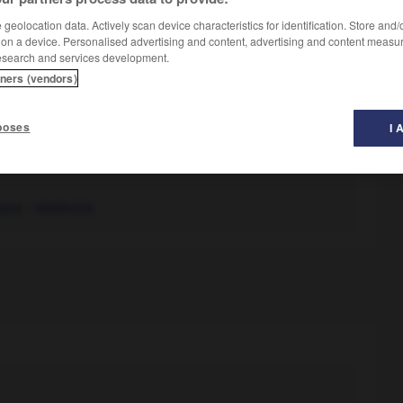
geolocation data. Actively scan device characteristics for identification. Store and
 on a device. Personalised advertising and content, advertising and content measu
esearch and services development.
tners (vendors)
poses
I 
 etc., ou qui combat une doctrine, une institution :
ique
-
plaidoirie