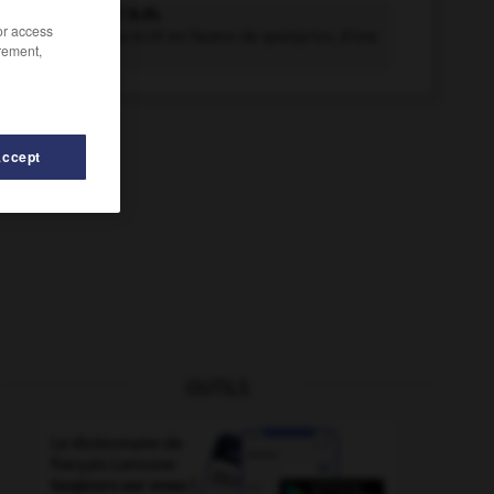
plaidoyer n.m.
/or access
Discours ou écrit en faveur de quelqu'un, d'une
rement,
idée, etc...
Accept
OUTILS