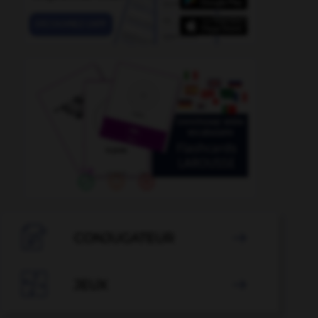
plain-chant
-
plaidant
-
plaider
-
plaider-coupable
-

CONJUGATEUR


JEUX
