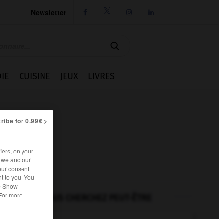
Newsletter




IE
CUISINE
JEUX
LIVRES
ribe for 0.99€ >
iers, on your
r we and our
our consent
t to you. You
he Show
 For more
VOUS CHERCHEZ PEUT-ÊTRE