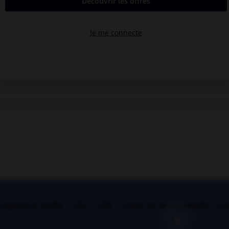
légales et crédits
CGU
CGV
Charte de confidentialité
Coo
+