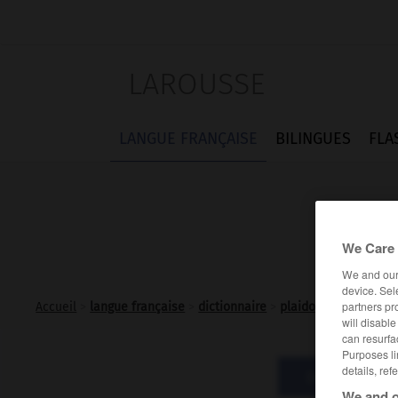
LAROUSSE
LANGUE FRANÇAISE
BILINGUES
FLA
We Care 
We and ou
device. Sel
partners pr
Accueil
>
langue française
>
dictionnaire
>
plaidoyer n.m.
will disabl
can resurfa
Purposes li
details, ref
Définitions
We and o