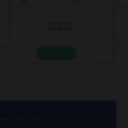
oui
non
seulement s'il
s'agit du pays
VALIDER
kies
Contact
À la une
© Larousse