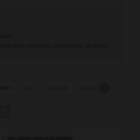
lient.
 d'une cause, d'une thèse, d'un système.
Un vibrant
doyer
-
plaie
-
plaignant
-
plaignard
-
plain
-

Ave, Caesar, morituri te salutant
.