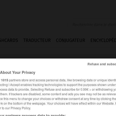
SHCARDS
TRADUCTEUR
CONJUGATEUR
ENCYCLOPÉD
Refuse and subsc
About Your Privacy
r
1015
partners store and access personal data, like browsing data or unique identif
ecting I Accept enables tracking technologies to support the purposes shown unde
ocess data to provide. Selecting Refuse and subscribe for 0.99€ > or withdrawing y
e them. If trackers are disabled, some content and ads you see may not be as relevan
ce this menu to change your choices or withdraw consent at any time by clicking t
nk on the bottom of the webpage. Your choices will have effect within our Website.
er to our Privacy Policy.
Difficultés
ur partners process data to provide: