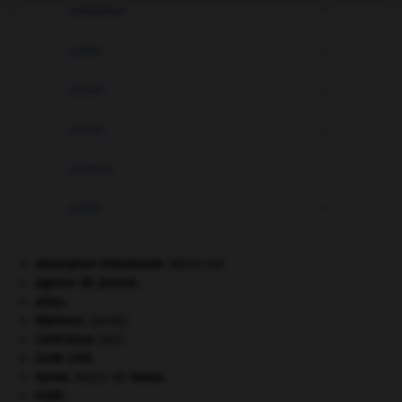
pistoleur
-
piste
-
pister
-
pister
-
pisteur
-
pistil
-
absorption intestinale
.
[MÉDECINE]
agence de presse.
atlas.
blaireau
.
[FAUNE]
Cent-Jours
(les).
Code civil.
Gama
.
Vasco de
Gama
.
Haïti
.