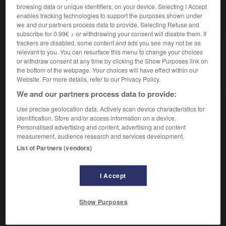
browsing data or unique identifiers, on your device. Selecting I Accept
enables tracking technologies to support the purposes shown under
VOUS CHERCHEZ PEUT-ÊTRE
we and our partners process data to provide. Selecting Refuse and
subscribe for 0.99€ > or withdrawing your consent will disable them. If
trackers are disabled, some content and ads you see may not be as
pistolage n.m.
relevant to you. You can resurface this menu to change your choices
Application de peinture sur une surface à l'aide
or withdraw consent at any time by clicking the Show Purposes link on
the bottom of the webpage. Your choices will have effect within our
d'un pistolet.
Website. For more details, refer to our Privacy Policy.
We and our partners process data to provide:
Use precise geolocation data. Actively scan device characteristics for
identification. Store and/or access information on a device.
pistolage
-
Personalised advertising and content, advertising and content
measurement, audience research and services development.
pistole
-
List of Partners (vendors)

pistolet
-
I Accept
À DÉCOUVRIR DANS
L'ENCYCLOPÉDIE
pistolet
-
Show Purposes
pistolet-mitrailleur
-