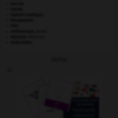
Hercule
.
Irlande
.
l'opinion (publique).
Mésopotamie
.
ONU
.
ornithorynque
.
[FAUNE]
réduction
.
[MÉDECINE]
Seldjoukides
.
OUTILS