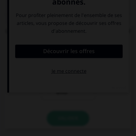
QUIZ
Lorsque « halte-garderie » est au pluriel, à quel(s)
élément(s) mettez-vous un « s » ?
aux deux termes
au premier
terme
au deuxième
terme
VALIDER