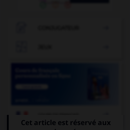

CONJUGATEUR


JEUX


COURS DE FRANÇAIS