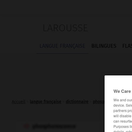
LAROUSSE
LANGUE FRANÇAISE
BILINGUES
FLA
We Care 
We and ou
Accueil
>
langue française
>
dictionnaire
>
phosphorescence n.f
device. Sel
partners pr
will disabl
can resurfa
phosphorescence
Purposes li

details, ref