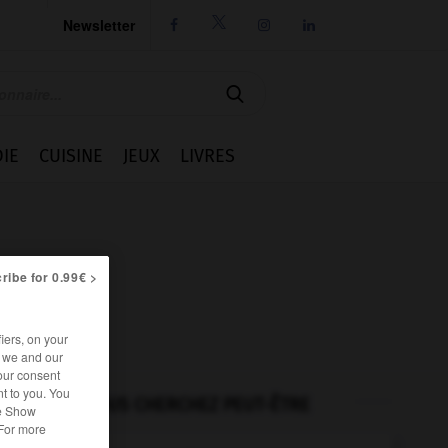
Newsletter




IE
CUISINE
JEUX
LIVRES
ribe for 0.99€ >
iers, on your
r we and our
our consent
t to you. You
VOUS CHERCHEZ PEUT-ÊTRE
he Show
 For more