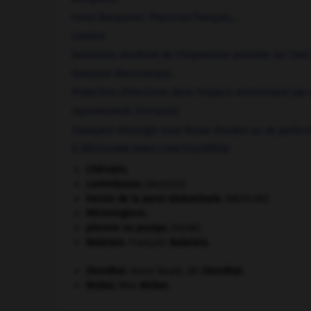
Henri
Becquerel
.
Physicien français...
couleur.
Sensation résultant de l'impression produite sur l'œil 
émission électronique.
Projection d'électrons dans l'espace environnant par
rayonnement.
[PHYSIQUE]
Transport d'énergie sous forme d'ondes ou de particule
À DÉCOUVRIR DANS L'ENCYCLOPÉDIE
Chérubin
.
contrebasse
.
[MUSIQUE]
hernie de la paroi abdominale
.
[MÉDECINE]
Mérovingiens
.
pieuvre ou poulpe
.
[FAUNE]
Rabelais
.
François
Rabelais
.
Stendhal
.
Henri Beyle, dit
Stendhal
.
Weber
.
Max
Weber
.