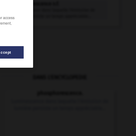
phosphorescence n.f.
Luminescence dans laquelle l'émission de
lumière persiste un temps appréciable...
/or access
rement,
Accept
DANS L'ENCYCLOPEDIE
orique
-
phosphorisme
-
phosphorite
-
phosphoniu
phosphorescence.
Luminescence dans laquelle l'émission de
lumière persiste un temps appréciable...