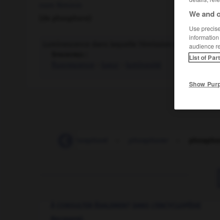
nom féminin
We and o
(de phosphore)
Use precise 
information
Luminescence dans laquelle l'émission de lumière per
audience r
Synonymes :
List of Par
fluorescence
-
lueur
-
luminosité
Show Pur
-
phosphore
-
phosphoré
-
phosphorer
-
phospho
À CONSULTER ÉGALEMENT DANS L'ENCYCLOPÉDIE
Becquerel
.