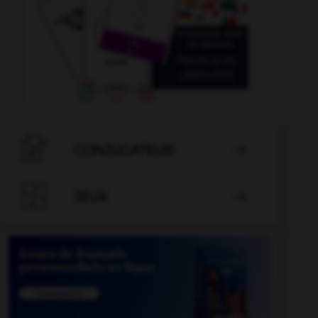

CONJUGATEUR


JEUX
