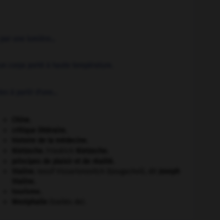
par une lumière...
 un corps porté à haute température.
s à partir d'une...
Chine
.
critique littéraire.
histoire de la médecine.
Nietzsche
.
Friedrich
Nietzsche
.
principes de plaisir et de réalité.
Staline
.
Iossif Vissarionovitch Djougachvili, dit
Joseph
Staline
.
tourisme.
Westphalie
(traités de).