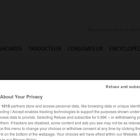
SHCARDS
TRADUCTEUR
CONJUGATEUR
ENCYCLOPÉD
Refuse and subsc
About Your Privacy
r
1015
partners store and access personal data, like browsing data or unique identif
.
ecting I Accept enables tracking technologies to support the purposes shown unde
ocess data to provide. Selecting Refuse and subscribe for 0.99€ > or withdrawing y
e them. If trackers are disabled, some content and ads you see may not be as relevan
ce this menu to change your choices or withdraw consent at any time by clicking t
nk on the bottom of the webpage. Your choices will have effect within our Website.
er to our Privacy Policy.