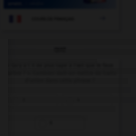

COURS DE FRANÇAIS
QUIZ
« Qu'y a t il de plus tape à l'œil que le faux
marbre ? ». Combien doit-on mettre de traits
d'union dans cette phrase ?
3
4
5