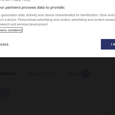
ur partners process data to provide:
geolocation data. Actively scan device characteristics for identification. Store and
 on a device. Personalised advertising and content, advertising and content measu
siste un temps appréciable après qu'a cessé l'excitation.
esearch and services development.
tners (vendors)
poses
I 
rescence
-
phosphorescent
-
phosphoreux
-
phosph
