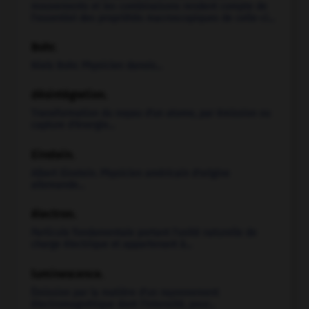
mouvements et les combinaisons rendent compte de
l'essentiel des propriétés macroscopiques de celle-ci...
Bohr
.
Niels
Bohr
.
Physicien danois...
désintégration.
Transformation du noyau d'un atome, par émission ou
capture d'énergie...
Einstein
.
Albert
Einstein
.
Physicien américain d'origine
allemande...
électron.
Particule fondamentale portant l'unité naturelle de
charge électrique et appartenant à...
luminescence.
Émission par la matière d'un rayonnement
électromagnétique dont l'intensité, pour...