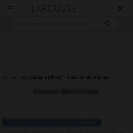
LAROUSSE

Toggle
navigation

Accueil
>
Encyclopédie [divers]
>
émission électronique
émission électronique
Consulter aussi dans le dictionnaire :
émission