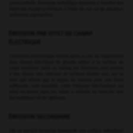
photocathode, électrode métallique destinée à émettre des
électrons lorsqu'on l'éclaire à l'aide de une ou de plusieurs
radiations appropriées.
ÉMISSION PAR EFFET DE CHAMP
ÉLECTRIQUE
L'émission électronique résulte dans ce cas de l'application
d'un champ électrique de grande valeur à la surface du
corps émetteur. Dans ce champ, les électrons sont soumis
à des forces très intenses et certains d'entre eux, qui ne
sont pas attirés par le noyau de l'atome avec une force
suffisante, sont arrachés. Cette émission électronique est
mise en œuvre dans les tubes à cathode de mercure, tels
les mutateurs et les ignitrons.
ÉMISSION SECONDAIRE
Elle se produit lorsqu'on bombarde une surface métallique