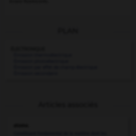
écrans fluorescents.
PLAN
ÉLECTRONIQUE
Émission thermoélectrique
Émission photoélectrique
Émission par effet de champ électrique
Émission secondaire
Articles associés
atome.
Constituant fondamental de la matière dont les