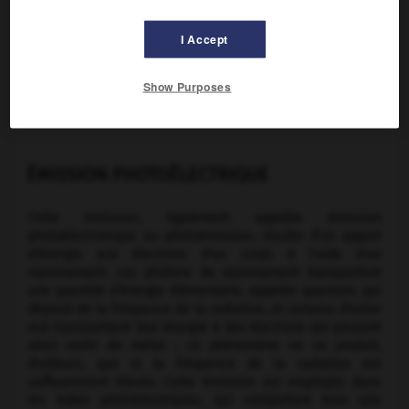
chauffé émettait des électrons ; en effet, à partir d'une
certaine température, l'énergie cinétique des électrons
atteint une valeur suffisante pour que certains d'entre eux
I Accept
quittent le métal.
Cette émission est utilisée dans un grand nombre de tubes
Show Purposes
qui contiennent une électrode, appelée cathode, destinée à
fournir des électrons.
ÉMISSION PHOTOÉLECTRIQUE
Cette émission, également appelée émission
photoélectronique ou photoémission, résulte d'un apport
d'énergie aux électrons d'un corps à l'aide d'un
rayonnement. Les photons du rayonnement transportent
une quantité d'énergie élémentaire, appelée quantum, qui
dépend de la fréquence de la radiation, et certains d'entre
eux transmettent leur énergie à des électrons qui peuvent
alors sortir du métal ; ce phénomène ne se produit,
d'ailleurs, que si la fréquence de la radiation est
suffisamment élevée. Cette émission est employée dans
les tubes photoélectriques, qui comportent tous une