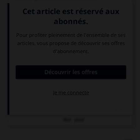
Maxwell
.
James Clerk
Maxwell
.
Physicien écossais...
onde.
Modification de l'état physique d'un milieu matériel ou
immatériel, qui...
particules élémentaires.
Constituant fondamental de la matière apparaissant,
dans l'état actuel des connaissances, comme
indivisible.
phosphorescence.
Luminescence dans laquelle l'émission de lumière
persiste un temps appréciable...
Voir
plus