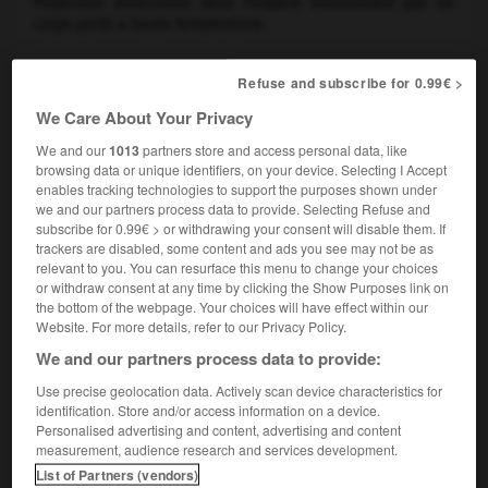
Projection d'électrons dans l'espace environnant par un
corps porté à haute température.
Refuse and subscribe for 0.99€ >
ÉLECTRONIQUE
We Care About Your Privacy
We and our
1013
partners store and access personal data, like
browsing data or unique identifiers, on your device. Selecting I Accept
Une émission électronique est obtenue lorsqu'une quantité
enables tracking technologies to support the purposes shown under
d'énergie suffisamment importante est fournie à des
we and our partners process data to provide. Selecting Refuse and
électrons pour rompre la liaison qui les maintient autour du
subscribe for 0.99€ > or withdrawing your consent will disable them. If
noyau d'un atome. Selon la nature de l'énergie apportée, on
trackers are disabled, some content and ads you see may not be as
distingue différents types d'émissions, parmi lesquelles
relevant to you. You can resurface this menu to change your choices
l'émission thermoélectrique, l'émission photoélectrique,
or withdraw consent at any time by clicking the Show Purposes link on
l'émission par effet de champ électrique et l'émission
the bottom of the webpage. Your choices will have effect within our
Website. For more details, refer to our Privacy Policy.
secondaire.
We and our partners process data to provide:
Use precise geolocation data. Actively scan device characteristics for
ÉMISSION THERMOÉLECTRIQUE
identification. Store and/or access information on a device.
Personalised advertising and content, advertising and content
L'énergie est apportée ici sous forme de chaleur. C'est
measurement, audience research and services development.
Edison qui constata le premier, en 1884, qu'un métal
List of Partners (vendors)