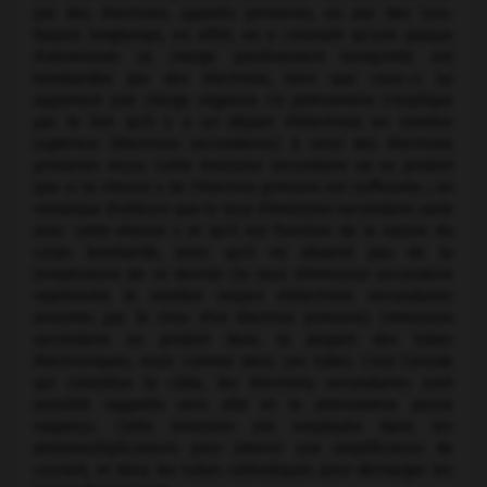
par des électrons, appelés primaires, ou par des ions.
Depuis longtemps, en effet, on a constaté qu'une plaque
d'aluminium se charge positivement lorsqu'elle est
bombardée par des électrons, bien que ceux-ci lui
apportent une charge négative. Ce phénomène s'explique
par le fait qu'il y a un départ d'électrons en nombre
supérieur (électrons secondaires) à celui des électrons
primaires reçus. Cette émission secondaire ne se produit
que si la vitesse v de l'électron primaire est suffisante ; on
remarque d'ailleurs que le taux d'émission secondaire varie
avec cette vitesse v et qu'il est fonction de la nature du
corps bombardé, alors qu'il ne dépend pas de la
température de ce dernier (le taux d'émission secondaire
représente le nombre moyen d'électrons secondaires
arrachés par le choc d'un électron primaire). L'émission
secondaire se produit dans la plupart des tubes
électroniques, mais comme dans ces tubes c'est l'anode
qui constitue la cible, les électrons secondaires sont
aussitôt rappelés vers elle et le phénomène passe
inaperçu. Cette émission est employée dans les
photomultiplicateurs pour obtenir une amplification de
courant, et dans les tubes cathodiques pour décharger les