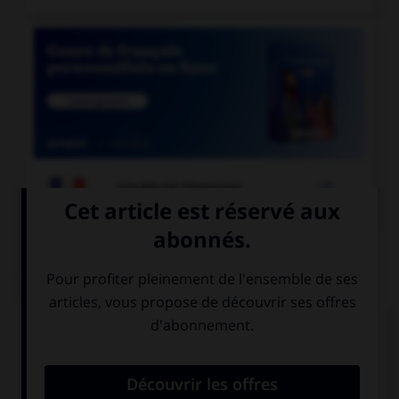

COURS DE FRANÇAIS
QUIZ
« Les opérettes que j'ai [entendu] chanter. »
Comment faut-il écrire « entendu » ?