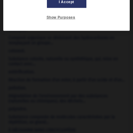
I Accept

Show Purposes
À CONSULTER ÉGALEMENT DANS L'ENCYCLOPÉDIE
aldéhyde.
Composé organique se déduisant des hydrocarbures en
remplaçant un groupe...
colorant.
Substance colorée, naturelle ou synthétique, qui, mise en
contact avec...
estérification.
Réaction de formation d'un ester, à partir d'un acide et d'un...
pollution.
Dégradation de l'environnement par des substances
(naturelles ou chimiques), des déchets...
polymère.
Substance composée de molécules caractérisées par la
répétition, un grand...
À DÉCOUVRIR DANS L'ENCYCLOPÉDIE