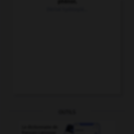
phénol.
Dérivé hydroxylé...
OUTILS