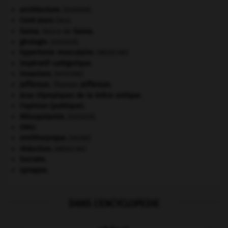
architecture.
.
[DOSSIER]
Cent-Jours
(les).
Gama
.
Vasco de
Gama
.
géologie.
.
[DOSSIER]
hypertonie musculaire
.
[MÉDECINE]
impératif catégorique.
invasions.
[HISTOIRE]
Jefferson
.
Thomas
Jefferson
.
Jeux Olympiques de la Grèce antique
.
l'opinion (publique).
Mésopotamie
.
.
[DOSSIER]
ONU
.
ornithorynque
.
[FAUNE]
réduction
.
[MÉDECINE]
Socrate
.
synapse.
DANS L'ENCYCLOPEDIE