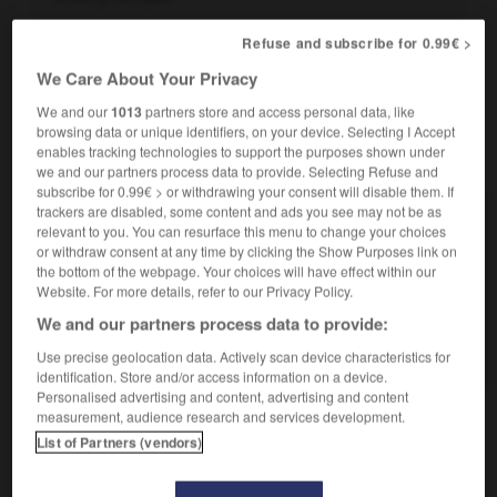
Nom générique des dérivés hydroxylés des arènes, de
2.
Refuse and subscribe for 0.99€ >
formule générale ArOH.
We Care About Your Privacy
We and our
1013
partners store and access personal data, like
browsing data or unique identifiers, on your device. Selecting I Accept
enables tracking technologies to support the purposes shown under
VOUS CHERCHEZ PEUT-ÊTRE
we and our partners process data to provide. Selecting Refuse and
subscribe for 0.99€ > or withdrawing your consent will disable them. If
trackers are disabled, some content and ads you see may not be as
phénol n.m.
relevant to you. You can resurface this menu to change your choices
Dérivé hydroxylé...
or withdraw consent at any time by clicking the Show Purposes link on
the bottom of the webpage. Your choices will have effect within our
Website. For more details, refer to our Privacy Policy.
AUTRES TRADUCTIONS
We and our partners process data to provide:
Salicylate de phénol
Use precise geolocation data. Actively scan device characteristics for
identification. Store and/or access information on a device.
Personalised advertising and content, advertising and content
measurement, audience research and services development.
List of Partners (vendors)
-
phénogénétique
-
phénol
-
phénolate
-
phénoli