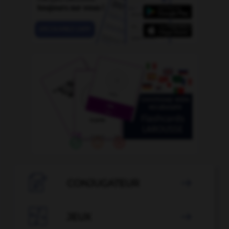

CONJUGATEUR


JEUX
