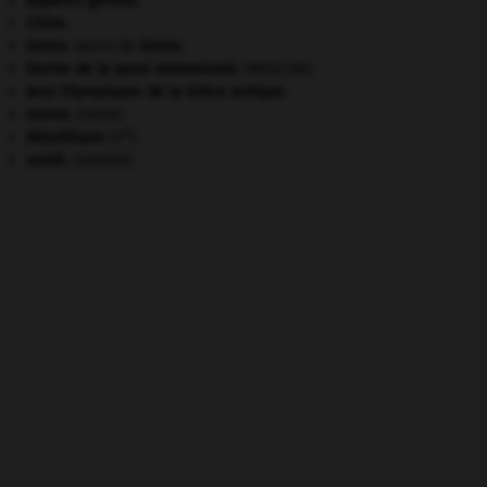
appareil génital.
Chine
.
Gama
.
Vasco de
Gama
.
hernie de la paroi abdominale
.
[MÉDECINE]
Jeux Olympiques de la Grèce antique
.
morse
.
[FAUNE]
e
République
(V
).
santé.
.
[DOSSIER]