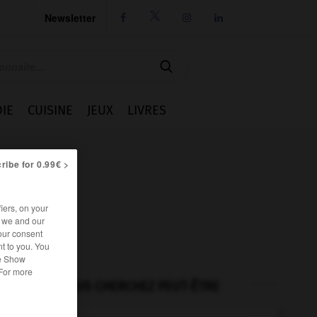
Newsletter




IE
CUISINE
JEUX
LIVRES
ribe for 0.99€ >
iers, on your
r we and our
our consent
t to you. You
he Show
 For more
VOUS CHERCHEZ PEUT-ÊTRE