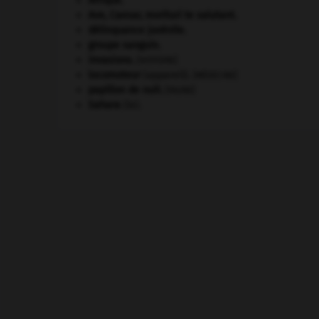
Afrique
.
Ave, Caesar, morituri te salutant
.
délinquance juvénile.
groupe sanguin.
invasions.
[HISTOIRE]
locomoteur
(appareil).
[MÉDECINE]
papillon de nuit
.
[FAUNE]
Sahara
(le).