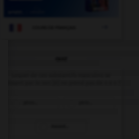

COURS DE FRANÇAIS
QUIZ
Lequel de ces substantifs masculins se
finissant par le son [é] ne prend pas de « e » ?
péron…
périn…
mausol…