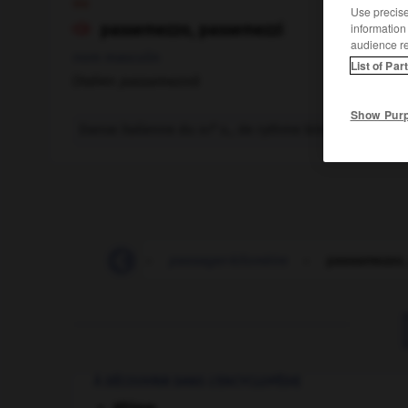
ou
Use precise 
information
passemezzo, passemezzi

audience r
nom masculin
List of Par
(italien
passamezzo
)
Show Pur
e
Danse italienne du
s., de rythme binaire modérém
xvi
-
passagèrement
-
passager-kilomètre
-
passamezzo,
À DÉCOUVRIR DANS L'ENCYCLOPÉDIE