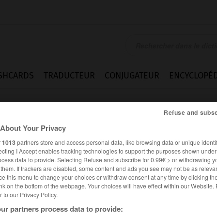
SHCARDS
TRADUCTEUR
CONJUGATEUR
ENCYCLOPÉD
Refuse and subsc
About Your Privacy
r
1013
partners store and access personal data, like browsing data or unique identif
ecting I Accept enables tracking technologies to support the purposes shown unde
ocess data to provide. Selecting Refuse and subscribe for 0.99€ > or withdrawing y
e them. If trackers are disabled, some content and ads you see may not be as relevan
ce this menu to change your choices or withdraw consent at any time by clicking t
nk on the bottom of the webpage. Your choices will have effect within our Website.
er to our Privacy Policy.
ur partners process data to provide: