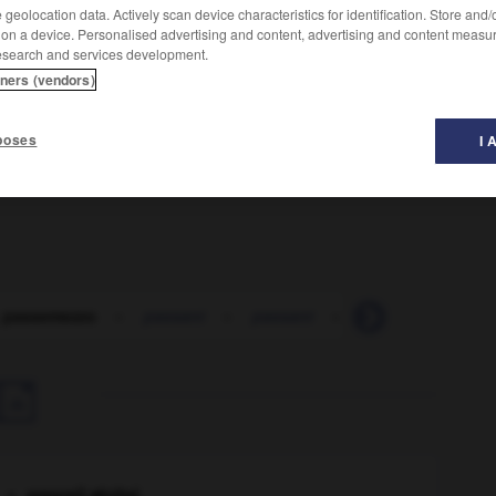
geolocation data. Actively scan device characteristics for identification. Store and
 on a device. Personalised advertising and content, advertising and content measu
esearch and services development.
tners (vendors)
poses
I 
ent rapide, que l'Europe entière adopta.
 passemezzo
-
passant
-
passant
-
passant
-
pas
