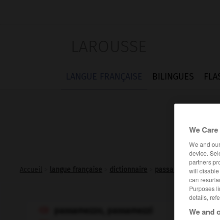
LAROUSSE
LANGUE FRANÇAISE
BILINGUES
FLA
We Care 
We and ou
device. Sel
partners pr
Accueil
>
langue française
>
dictionnaire
>
passamezzo n.m.
will disabl
can resurfa
Purposes li
details, ref
passamezzo, passamezzi
We and o
