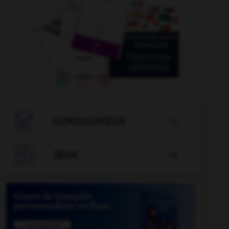

CONJUGATEUR


JEUX
