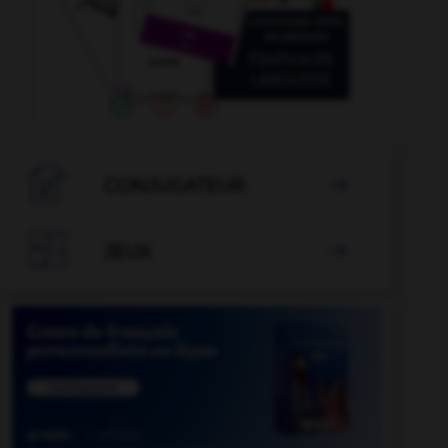

CONJUGATEUR


JEUX
