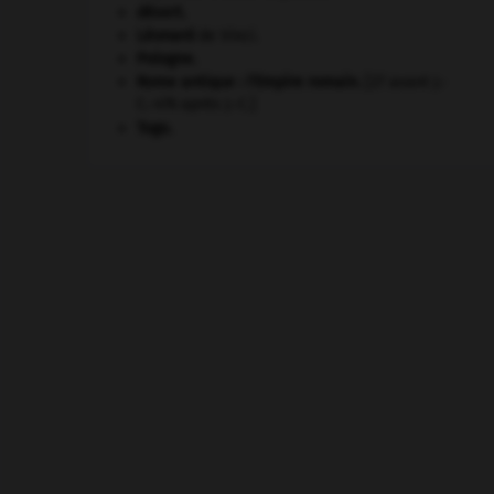
désert.
Léonard
de Vinci.
Pologne
.
Rome antique : l'Empire romain
.
[27 avant J.-
C.-476 après J.-C.]
Togo
.