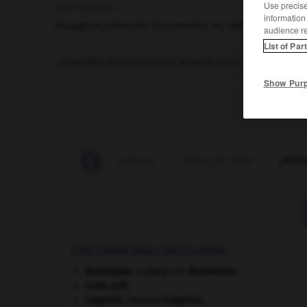
Use precise 
nom féminin
information
(espagnol
petrecho,
équipement, du latin
pertrahere,
audience r
List of Par
Ensemble des engins qui servent pour la pêche de l
Show Pur
-
pétrel-tempête
-
pétreux
-
boîte_de_Petri
-
pétri
À DÉCOUVRIR DANS L'ENCYCLOPÉDIE
Beethoven
.
Ludwig van
Beethoven
.
Code civil.
Copernic
.
Nicolas
Copernic
.