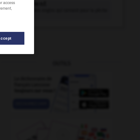
/or access
pétricherie n.f.
rement,
Ensemble des engins qui servent pour la pêche
de la...
Accept
OUTILS
-
pétrir
-
pétrarquiste
-
pétrel
-
pétrel-tempête