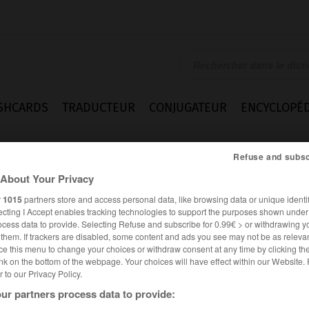
SHCARDS
TRADUCTEUR
CONJUGATEUR
ENCYCLOPÉD
Refuse and subsc
About Your Privacy
r
1015
partners store and access personal data, like browsing data or unique identif
ecting I Accept enables tracking technologies to support the purposes shown unde
ocess data to provide. Selecting Refuse and subscribe for 0.99€ > or withdrawing y
e them. If trackers are disabled, some content and ads you see may not be as relevan
ce this menu to change your choices or withdraw consent at any time by clicking t
nk on the bottom of the webpage. Your choices will have effect within our Website.
er to our Privacy Policy.
ur partners process data to provide: