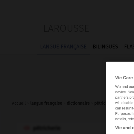
LAROUSSE
LANGUE FRANÇAISE
BILINGUES
FLA
We Care 
We and ou
device. Sel
partners pr
will disabl
Accueil
>
langue française
>
dictionnaire
>
pétricherie n.f.
can resurfa
Purposes li
details, ref
We and o
pétricherie
