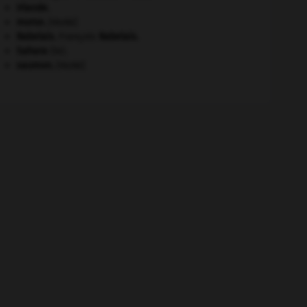
Irlande
.
morse
.
[FAUNE]
Rabelais
.
François
Rabelais
.
Sahara
(le).
saumon
.
[FAUNE]