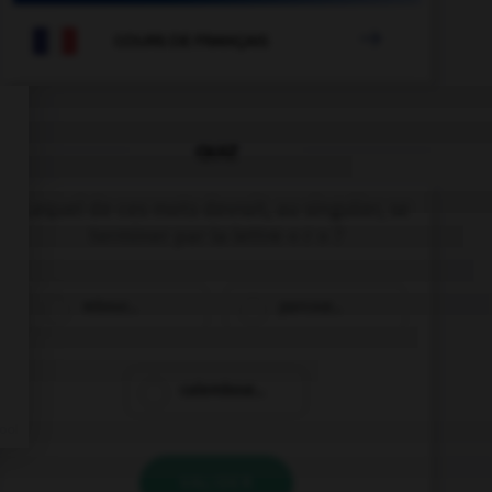

COURS DE FRANÇAIS
QUIZ
Lequel de ces mots devrait, au singulier, se
terminer par la lettre « r » ?
rebour…
parcour…
calembour…
VALIDER