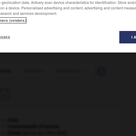
geolocation data. Actively scan device characteristics for identification. Store and
 on a device. Personalised advertising and content, advertising and content measu
traîner)
esearch and services development.
tners (vendors)
a morue.
poses
I 
cherie
-
pétrifiant
-
pétrification
-
pétrifier
-
pétrin

Chine
.
Commonwealth of Nations
.
Crimée
(guerre de) [1854-1856].