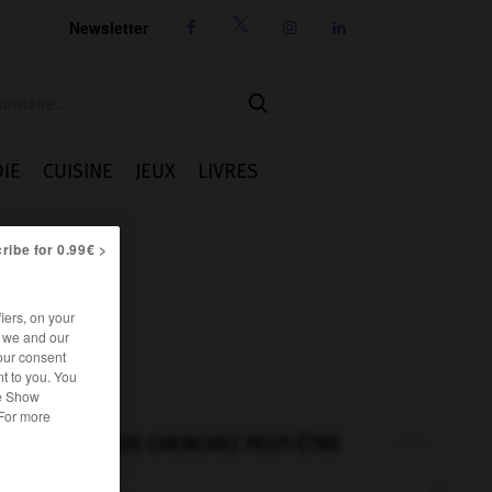
Newsletter




IE
CUISINE
JEUX
LIVRES
ribe for 0.99€ >
iers, on your
r we and our
our consent
t to you. You
he Show
 For more
VOUS CHERCHEZ PEUT-ÊTRE