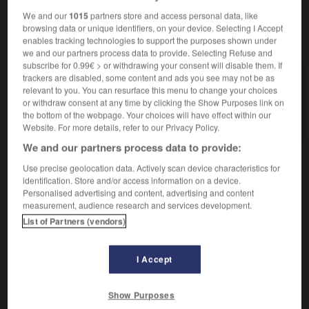
We and our
1015
partners store and access personal data, like
browsing data or unique identifiers, on your device. Selecting I Accept
VOUS CHERCHEZ PEUT-ÊTRE
enables tracking technologies to support the purposes shown under
we and our partners process data to provide. Selecting Refuse and
subscribe for 0.99€ > or withdrawing your consent will disable them. If
trackers are disabled, some content and ads you see may not be as
osméridé n.m.
relevant to you. You can resurface this menu to change your choices
Nom d'une famille de poissons marins dont le type
or withdraw consent at any time by clicking the Show Purposes link on
est...
the bottom of the webpage. Your choices will have effect within our
Website. For more details, refer to our Privacy Policy.
We and our partners process data to provide:
Use precise geolocation data. Actively scan device characteristics for
_Osler
-
osmanli
-
osméridé
-
osmie
-
osmié
-
identification. Store and/or access information on a device.
Personalised advertising and content, advertising and content
measurement, audience research and services development.

List of Partners (vendors)
À DÉCOUVRIR DANS L'ENCYCLOPÉDIE
I Accept
atlas.
Ave, Caesar, morituri te salutant
.
Show Purposes
Beethoven
.
Ludwig van
Beethoven
.