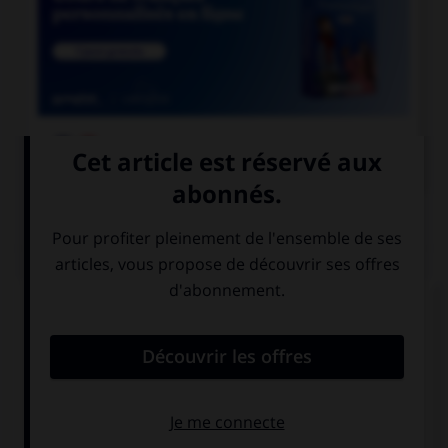

COURS DE FRANÇAIS
QUIZ
« Qu'y a t il de plus tape à l'œil que le faux
marbre ? ». Combien doit-on mettre de traits
d'union dans cette phrase ?
3
4