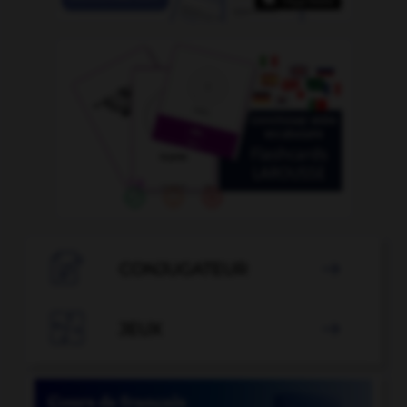

CONJUGATEUR


JEUX
