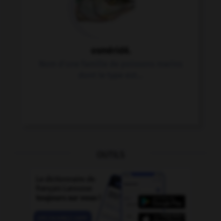
osméridé.
Nom d'une famille de poissons marins
dont le type est...
OUTILS