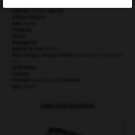
champignon.
Copernic
.
Nicolas
Copernic
.
critique littéraire.
daim
.
[FAUNE]
Hongkong
.
Irlande
.
Montagnards.
papillon de nuit
.
[FAUNE]
Rome antique : l'Empire romain
.
[27 avant J.-C.-476 après J.-
C.]
Seldjoukides
.
sionisme.
Stendhal
.
Henri Beyle, dit
Stendhal
.
tigre
.
[FAUNE]
DANS L'ENCYCLOPEDIE