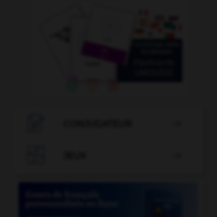

CONJUGATEUR


JEUX
