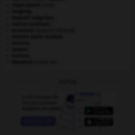
criquet pélerin
.
[FAUNE]
Hongkong
.
impératif catégorique.
l'opinion (publique).
locomoteur
(appareil).
[MÉDECINE]
Première Guerre mondiale
.
sionisme.
synapse.
tourisme.
Westphalie
(traités de).
OUTILS