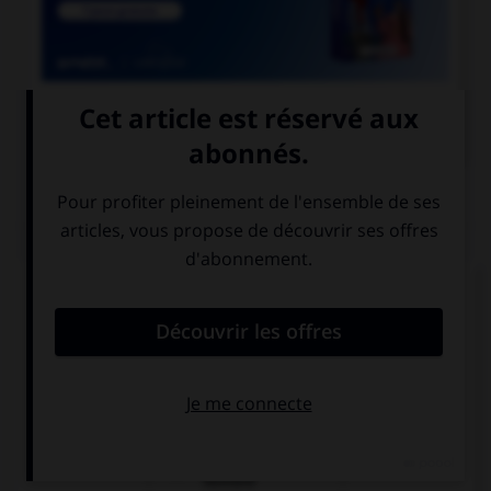

COURS DE FRANÇAIS
QUIZ
Comment s'accorde l'adjectif « chic » ?
en genre mais
en nombre mais
pas en nombre
pas en genre
en genre et en
nombre