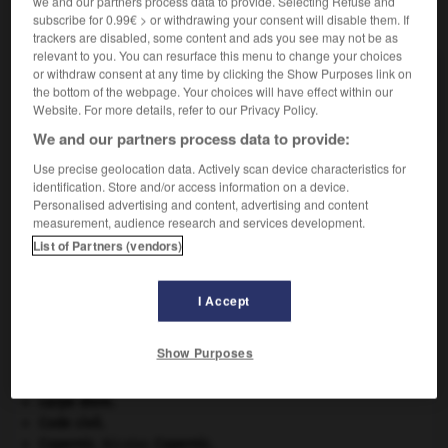
we and our partners process data to provide. Selecting Refuse and
VOUS CHERCHEZ PEUT-ÊTRE
subscribe for 0.99€ > or withdrawing your consent will disable them. If
trackers are disabled, some content and ads you see may not be as
relevant to you. You can resurface this menu to change your choices
or withdraw consent at any time by clicking the Show Purposes link on
notarial adj.
the bottom of the webpage. Your choices will have effect within our
Relatif aux notaires, à leurs fonctions.
Website. For more details, refer to our Privacy Policy.
We and our partners process data to provide:
Use precise geolocation data. Actively scan device characteristics for
identification. Store and/or access information on a device.
tam
-
notamment
-
notarial
-
notariat
-
notarié
-
Personalised advertising and content, advertising and content
measurement, audience research and services development.
List of Partners (vendors)

I Accept
À DÉCOUVRIR DANS L'ENCYCLOPÉDIE
appareil génital.
Show Purposes
atlas.
avulsion dentaire
.
[MÉDECINE]
carpe diem
.
Code civil.
Copernic
.
Nicolas
Copernic
.