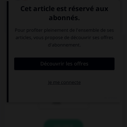
QUIZ
Dans laquelle de ces phrases le mot « midi »
devrait-il porter une majuscule ?
Nice est dans le
nous partons
midi de la
nous installer
France.
dans le midi.
il est bientôt
midi.
VALIDER