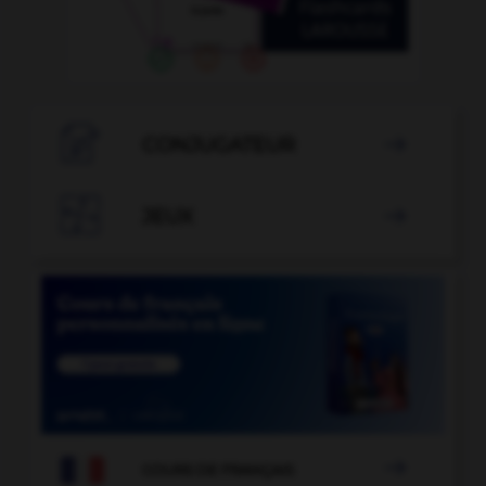

CONJUGATEUR


JEUX


COURS DE FRANÇAIS