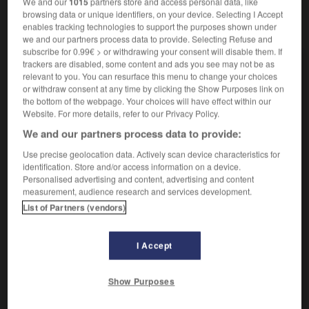
We and our
1015
partners store and access personal data, like
browsing data or unique identifiers, on your device. Selecting I Accept
VOUS CHERCHEZ PEUT-ÊTRE
enables tracking technologies to support the purposes shown under
we and our partners process data to provide. Selecting Refuse and
subscribe for 0.99€ > or withdrawing your consent will disable them. If
trackers are disabled, some content and ads you see may not be as
non-résident n.m.
relevant to you. You can resurface this menu to change your choices
Personne française ou étrangère, ayant sa
or withdraw consent at any time by clicking the Show Purposes link on
résidence habituelle à l'étranger.
the bottom of the webpage. Your choices will have effect within our
Website. For more details, refer to our Privacy Policy.
résident n. et adj.
Personne qui réside dans un autre endroit que son
We and our partners process data to provide:
pays...
Use precise geolocation data. Actively scan device characteristics for
Programme résident
identification. Store and/or access information on a device.
Personalised advertising and content, advertising and content
Résident général
measurement, audience research and services development.
résider v.i.
List of Partners (vendors)
Avoir sa résidence quelque part, y demeurer de
façon habituelle.
I Accept
AUTRES TRADUCTIONS
Show Purposes
Carte de résident