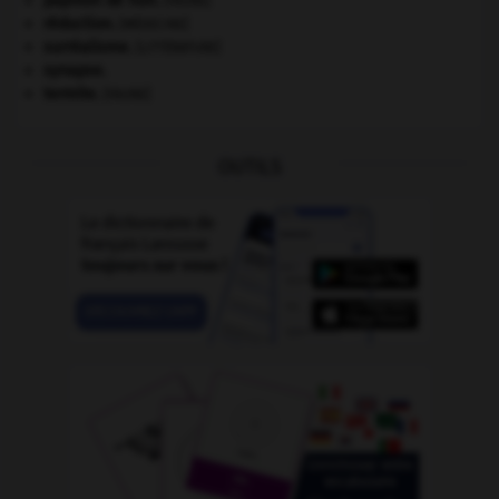
papillon de nuit
.
[FAUNE]
réduction
.
[MÉDECINE]
surréalisme.
[LITTÉRATURE]
synapse.
termite
.
[FAUNE]
OUTILS