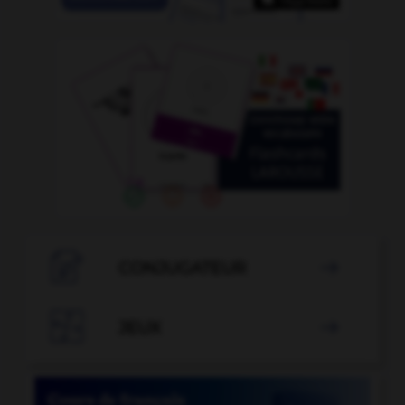

CONJUGATEUR


JEUX
