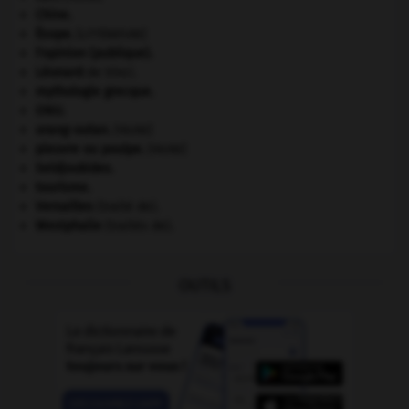
Chine
.
Ésope
.
[LITTÉRATURE]
l'opinion (publique).
Léonard
de Vinci.
mythologie grecque.
ONU
.
orang-outan
.
[FAUNE]
pieuvre ou poulpe
.
[FAUNE]
Seldjoukides
.
tourisme.
Versailles
(traité de).
Westphalie
(traités de).
OUTILS