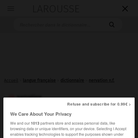
LAROUSSE

Toggle
navigation

Accueil
>
langue française
>
dictionnaire
>
nervation n.f.
nervation

Refuse and subscribe for 0.99€ >
nom féminin
We Care About Your Privacy
Disposition des
nervures
dans une feuille ou dans l'aile
We and our
1013
partners store and access personal data, like
d'un insecte.
browsing data or unique identifiers, on your device. Selecting I Accept
enables tracking technologies to support the purposes shown under