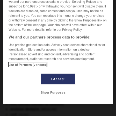
we and our partners process data to provide. Selecting Refuse and
subscribe for 0.99€ > or withdrawing your consent will disable them. If
VOUS CHERCHEZ PEUT-ÊTRE
trackers are disabled, some content and ads you see may not be as
relevant to you. You can resurface this menu to change your choices
or withdraw consent at any time by clicking the Show Purposes link on
the bottom of the webpage. Your choices will have effect within our
nervation n.f.
Website. For more details, refer to our Privacy Policy.
Disposition des nervures dans une feuille ou dans
l'aile d'un...
We and our partners process data to provide:
Use precise geolocation data. Actively scan device characteristics for
identification. Store and/or access information on a device.
Personalised advertising and content, advertising and content
measurement, audience research and services development.
ronien
-
nerprun
-
nervation
-
nervé
-
nerveuseme
List of Partners (vendors)

I Accept
À DÉCOUVRIR DANS L'ENCYCLOPÉDIE
Show Purposes
Afrique
.
Ave, Caesar, morituri te salutant
.
avulsion dentaire
.
[MÉDECINE]
cerf
.
[FAUNE]