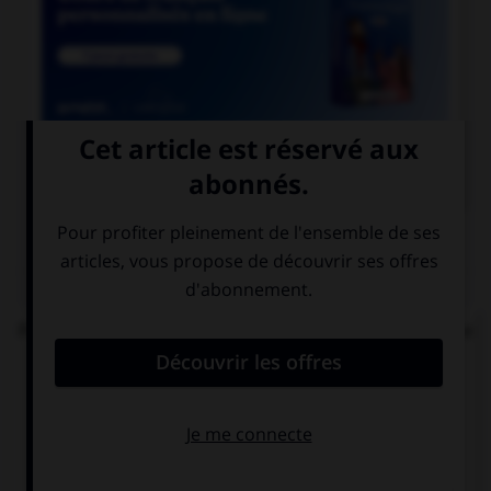

COURS DE FRANÇAIS
QUIZ
Parmi les mots suivants, lequel est bien écrit et ne
comprend réellement que des « i » ?
un diptique
un ditique