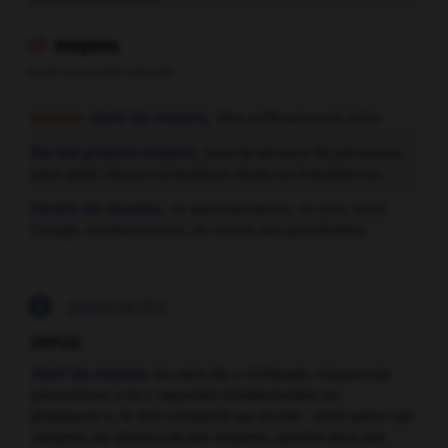
moyens

nom masculin pluriel
Familier.
Avoir les moyens,
être suffisamment riche.
Par ses propres moyens,
sans le secours de personne,
sans avoir recours à quelque chose ou à quelqu'un.
Perdre ses moyens,
se décontenancer, ne plus avoir
l'usage, soudainement, de toutes ses possibilités.

DIFFICULTÉS
EMPLOI
Avoir les moyens
.
Au sens de « richesses, ressources
pécuniaires » et « capacités intellectuelles ou
physiques », le mot s'emploie au pluriel :
vivre selon ses
moyens, au-dessus de ses moyens ; perdre tous ses