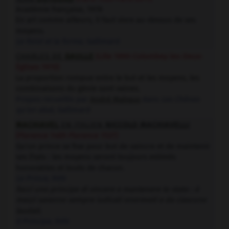
Académie française, 1978
En art comme ailleurs, il faut vivre au-dessus de ses
moyens.
Le Fond et la forme
, Gallimard
CHARLES DE
GAULLE
(Lille 1890-Colombey-les-Deux-
Églises 1970)
La proportion rompue entre le but et les moyens, les
combinaisons du génie sont vaines.
Propos recueillis par
André Malraux
dans
Les Chênes
qu'on abat
, Gallimard
MACHIAVEL
EN ITALIEN
NICCOLO MACHIAVELLI
(Florence 1469-Florence 1527)
Qu'un prince se fixe pour but de vaincre et de maintenir
ses États : les moyens seront toujours estimés
honorables et loués de chacun.
Le Prince
, XVIII
Facci uno principe di vincere e mantenere lo stato : è
mezzi saranno sempre iudicati onorevoli e da ciascuno
laudati.
Il Principe
, XVIII