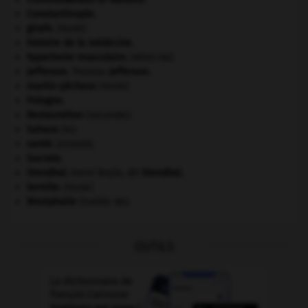
Constantinople
.
girafe
.
[FAUNE]
histoire de la médecine.
hypertonie musculaire
.
[MÉDECINE]
Jefferson
.
Thomas
Jefferson
.
martin-pêcheur
.
[FAUNE]
Pologne
.
Restauration
(seconde).
Sahara
(le).
santé.
.
[DOSSIER]
Socrate
.
Stendhal
.
Henri Beyle, dit
Stendhal
.
termite
.
[FAUNE]
Westphalie
(traités de).
OUTILS