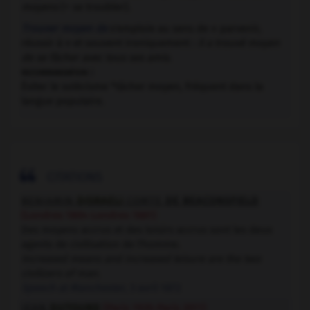
moyens
(= se troubler).
Trouver moyen de
s'emploie au sens de « parvenir,
réussir à » et souvent ironiquement :
il a trouvé moyen
de se fâcher avec tous ses amis
.
recommandation :
Éviter le solécisme *tâcher moyen, fréquent dans la
langue populaire.

CITATIONS
BENJAMIN
DISRAELI
COMTE
DE BEACONSFIELD
(Londres 1804-Londres 1881)
Des moyens accrus et des loisirs accrus sont les deux
agents de civilisation de l'homme.
Increased means and increased leisure are the two
civilizers of man.
Speech at Manchester
, 3 avril 1872
JEAN
DUTOURD
(Paris 1920-Paris 2011)