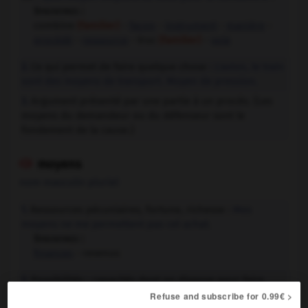
Synonymes :
combine
(familier)
-
façon
-
instrument
-
manière
-
procédé
-
ressource
- truc
(familier)
-
voie
Ce qui permet de faire quelque chose :
L'avion, le train
2.
sont des moyens de transport.
Moyen de pression.
Argument présenté par une partie à un procès. (Les
3.
moyens du demandeur ou du défenseur sont le
fondement de la cause.)
moyens

nom masculin pluriel
Ressources pécuniaires, fortune, richesse :
Mes
1.
moyens ne me permettent pas cet achat.
Synonymes :
finances
- revenus
Possibilités ; capacités dont on dispose pour faire
2.
quelque chose, en particulier ressources, matériel, etc. :
Refuse and subscribe for 0.99€ >