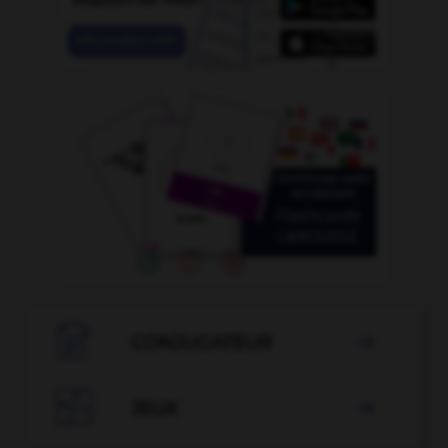

CONJUGATEUR


JEUX
