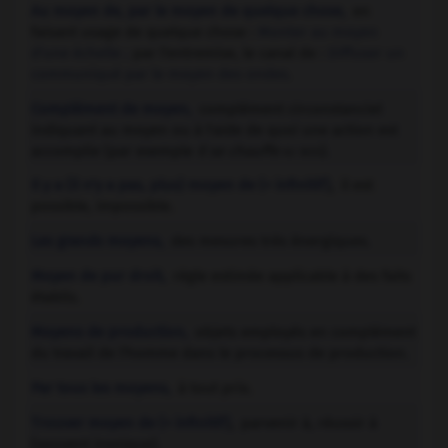
Au moyen de, par le moyen de quelque chose,
en
faisant usage de quelque chose :
Monter au moyen
d'une échelle
;
par l'entremise, le canal de :
Diffuser un
communiqué par le moyen des ondes.
Complément de moyen,
complément circonstanciel
indiquant au moyen ou à l'aide de quoi une action est
accomplie (par exemple
Il se chauffe
).
au bois
,
Il y a (il n'y a pas, plus) moyen de
(+ infinitif)
il est
possible, impossible.
Les grands moyens,
des mesures très énergiques.
Moyen de pur droit,
règle estimée applicable à des faits
établis.
Moyens de production,
objets employés en complément
du travail de l'homme dans le processus de production.
Par tous les moyens,
à tout prix.
,
Trouver moyen de
(+ infinitif)
parvenir à, réussir à
(souvent ironique).