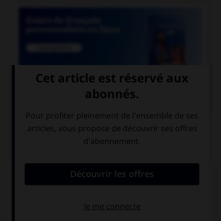

COURS DE FRANÇAIS
QUIZ
Lequel de ces noms a un pluriel en « aux » ?
chacal
chenal