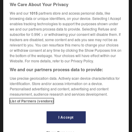
Des moyens énormes sont mis à la disposition de cette
We Care About Your Privacy
région sinistrée.
We and our
1015
partners store and access personal data, like
Facultés naturelles et permanentes d'une personne
3.
browsing data or unique identifiers, on your device. Selecting I Accept
dans l'ordre physique ou intellectuel :
Un athlète en
enables tracking technologies to support the purposes shown under
pleine possession de ses moyens.
we and our partners process data to provide. Selecting Refuse and
Synonymes :
subscribe for 0.99€ > or withdrawing your consent will disable them. If
trackers are disabled, some content and ads you see may not be as
dons -
facilités
-
ressource
relevant to you. You can resurface this menu to change your choices
or withdraw consent at any time by clicking the Show Purposes link on
the bottom of the webpage. Your choices will have effect within our
Website. For more details, refer to our Privacy Policy.
VOUS CHERCHEZ PEUT-ÊTRE
We and our partners process data to provide:
Use precise geolocation data. Actively scan device characteristics for
identification. Store and/or access information on a device.
moyen n.m.
Personalised advertising and content, advertising and content
Manière d'agir, procédé qui permet de parvenir à
measurement, audience research and services development.
une fin.
List of Partners (vendors)
moyens n.m. pl.
Ressources pécuniaires, fortune, richesse.
I Accept
Au moyen de, par le moyen de quelque
chose