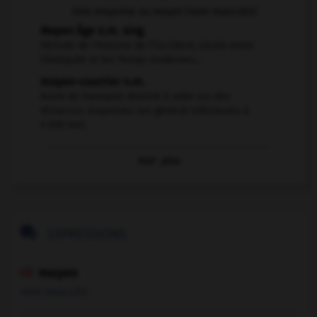
Voix moyenne ou moyen (nom masculin)
Moyen Âge n.m. sing.
Période de l'histoire de l’Occident, située entre
l'Antiquité et les Temps modernes...
moyen-courrier n.m.
Avion de transport destiné à voler sur des
distances moyennes (en général inférieures à
4 000 km).
Voir
plus

EXPRESSIONS
moyen

nom masculin