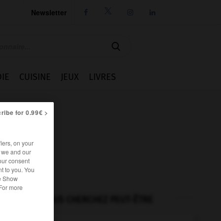
Newsletter




IE
CUISINE
JEUX
LIVRES
ribe for 0.99€ >
iers, on your
r we and our
our consent
t to you. You
he Show
 For more
VOUS CHERCHEZ PEUT-ÊTRE