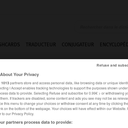
SHCARDS
TRADUCTEUR
CONJUGATEUR
ENCYCLOPÉD
Refuse and subsc
About Your Privacy
r
1013
partners store and access personal data, like browsing data or unique identif
ecting I Accept enables tracking technologies to support the purposes shown unde
ocess data to provide. Selecting Refuse and subscribe for 0.99€ > or withdrawing y
e them. If trackers are disabled, some content and ads you see may not be as relevan
ce this menu to change your choices or withdraw consent at any time by clicking t
nk on the bottom of the webpage. Your choices will have effect within our Website.
er to our Privacy Policy.
ur partners process data to provide: