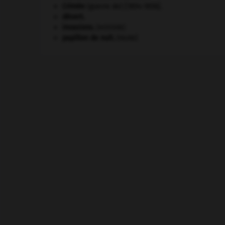
Crimée
(guerre de) [1854-1856].
désert.
invasions.
[HISTOIRE]
papillon de nuit
.
[FAUNE]