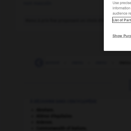
Use precise 
nom masculin
information
audience r
List of Par
Menu à prix fixe proposant un choix d'entrées, de pla
Show Pur
-
mentorat
-
mentoré
-
menu
-
menu
-
menu-
À DÉCOUVRIR DANS L'ENCYCLOPÉDIE
Abraham
.
Aliénor d'Aquitaine
.
Ardenne
.
Commonwealth of Nations
.