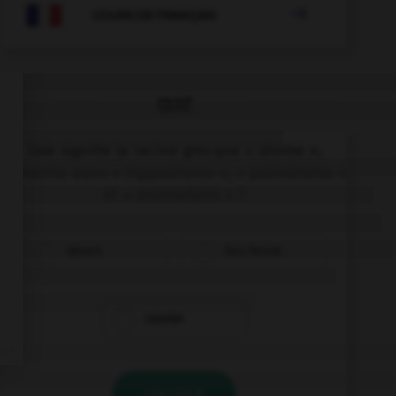

COURS DE FRANÇAIS
QUIZ
Que signifie la racine grecque « drome »,
présente dans « hippodrome », « palindrome »
et « dromadaire » ?
désert
lieu fermé
course
VALIDER