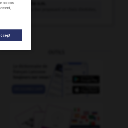
/or access
menu-carte n.m.
rement,
Menu à prix fixe proposant un choix d'entrées,
de plats...
Accept
OUTILS
-
menuiserie
-
mentor
-
mentorat
-
mentoré
-