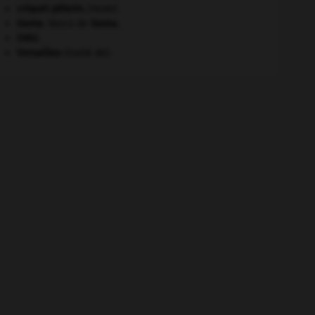
criquet pélerin
.
[FAUNE]
Gama
.
Vasco de
Gama
.
ONU
.
Versailles
(traité de).