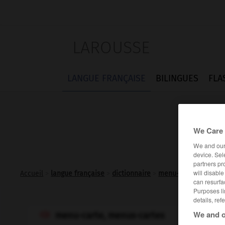
LAROUSSE
LANGUE FRANÇAISE
BILINGUES
FLA
We Care 
We and ou
device. Sel
partners pr
will disabl
Accueil
>
langue française
>
dictionnaire
>
menu-carte n.m.
can resurfa
Purposes li
details, ref
We and o
menu-carte, menus-cartes
