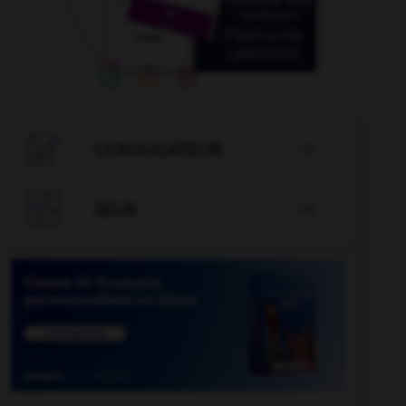

CONJUGATEUR


JEUX
