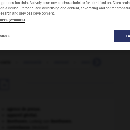
geolocation data. Actively scan device characteristics for identification. Store and
 on a device. Personalised advertising and content, advertising and content measu
esearch and services development.
tners (vendors)
ts et de desserts.
poses
I 
carte
-
menuerie
-
menuet
-
menuise
-
menuiser

agence de presse.
appareil génital.
Beethoven
.
Ludwig van
Beethoven
.
contrebasse
.
[MUSIQUE]