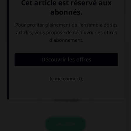

COURS DE FRANÇAIS
QUIZ
Que n'exprime pas le subjonctif ?
la volonté
le souhait
la réalité d'un
fait
incontestable
VALIDER