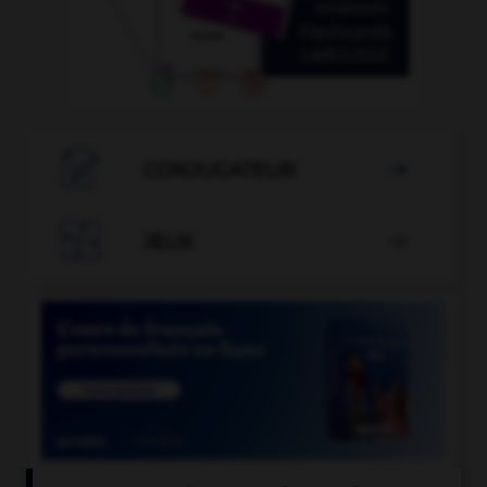

CONJUGATEUR


JEUX
