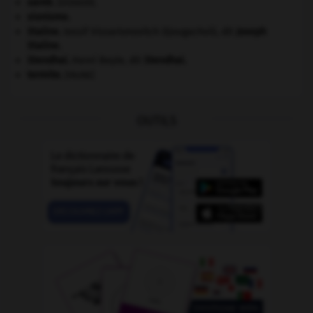
santé.
.
[DOSSIER]
sionisme.
Staline
.
Iossif Vissarionovitch Djougachvili, dit
Joseph
Staline
.
Stendhal
.
Henri Beyle, dit
Stendhal
.
termite
.
[FAUNE]
OUTILS