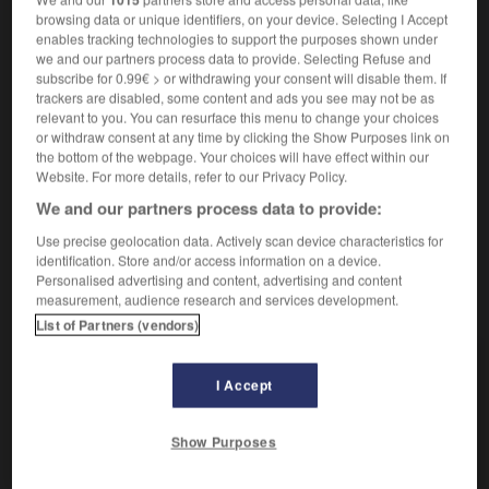
Synonyme de
mellifique
.
2.
browsing data or unique identifiers, on your device. Selecting I Accept
Synonyme :
enables tracking technologies to support the purposes shown under
mellifique
we and our partners process data to provide. Selecting Refuse and
subscribe for 0.99€ > or withdrawing your consent will disable them. If
trackers are disabled, some content and ads you see may not be as
mellifère

relevant to you. You can resurface this menu to change your choices
or withdraw consent at any time by clicking the Show Purposes link on
nom masculin
the bottom of the webpage. Your choices will have effect within our
Website. For more details, refer to our Privacy Policy.
Insecte hyménoptère élaborant du miel, tel que les
We and our partners process data to provide:
abeilles,
les
xylocopes,
les
bourdons,
les
mélipones,
etc.
Use precise geolocation data. Actively scan device characteristics for
identification. Store and/or access information on a device.
Personalised advertising and content, advertising and content
measurement, audience research and services development.
VOUS CHERCHEZ PEUT-ÊTRE
List of Partners (vendors)
mellifère adj.
I Accept
Se dit d'une plante dont le nectar est récolté par...
mellifère n.m.
Show Purposes
Insecte hyménoptère élaborant du miel, tel
que les abeilles, les...