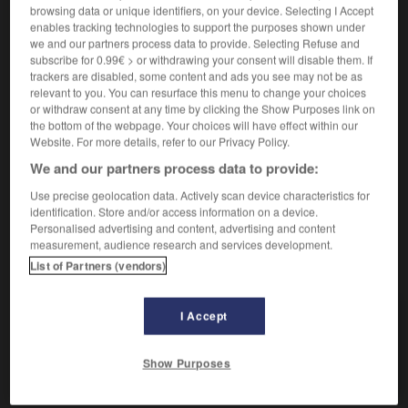
browsing data or unique identifiers, on your device. Selecting I Accept
Pupitre élevé, en bois, métal, etc., et souvent supporté
2.
enables tracking technologies to support the purposes shown under
par les ailes déployées d'un aigle, placé dans le chœur
we and our partners process data to provide. Selecting Refuse and
d'une église pour recevoir, ouverts, les gros livres de
subscribe for 0.99€ > or withdrawing your consent will disable them. If
chant liturgique.
trackers are disabled, some content and ads you see may not be as
Synonyme :
relevant to you. You can resurface this menu to change your choices
or withdraw consent at any time by clicking the Show Purposes link on
aigle
the bottom of the webpage. Your choices will have effect within our
Website. For more details, refer to our Privacy Policy.
Enceinte réservée aux chantres dans le chœur.
3.
We and our partners process data to provide:
En Belgique et en Suisse, pupitre pour les partitions
4.
musicales.
Use precise geolocation data. Actively scan device characteristics for
identification. Store and/or access information on a device.
Personalised advertising and content, advertising and content
measurement, audience research and services development.
VOUS CHERCHEZ PEUT-ÊTRE
List of Partners (vendors)
I Accept
lutrin n.m.
Meuble à pupitre destiné à supporter les livres
ouverts pour...
Show Purposes