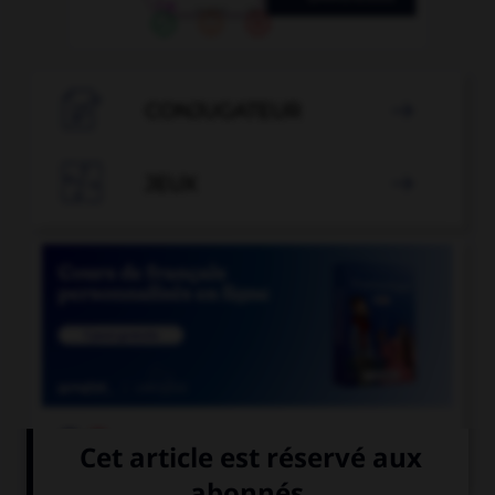

CONJUGATEUR


JEUX


COURS DE FRANÇAIS