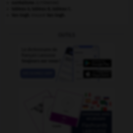
surréalisme.
[LITTÉRATURE]
tableau A, tableau B, tableau C.
Van Gogh
.
Vincent
Van Gogh
.
OUTILS