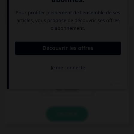
QUIZ
En grammaire, comment s'appelle le mot
invariable servant à lier deux mots ou deux
propositions ?
une conjonction
une préposition
une locution
VALIDER