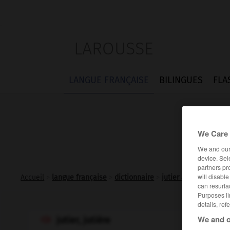
LAROUSSE
LANGUE FRANÇAISE
BILINGUES
FLA
We Care 
We and ou
device. Sel
partners pr
will disabl
Accueil
>
langue française
>
dictionnaire
>
jutier adj.
can resurfa
Purposes li
details, ref
We and o
jutier, jutière
