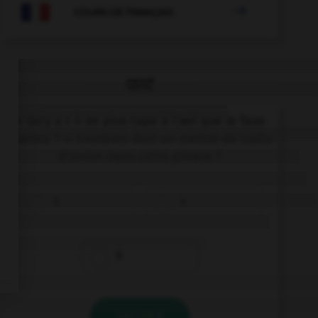

COURS DE FRANÇAIS
QUIZ
« Qu'y a t il de plus tape à l'œil que le faux
marbre ? ». Combien doit-on mettre de traits
d'union dans cette phrase ?
3
4
5
VALIDER