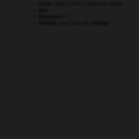
Lénine
.
Vladimir Ilitch Oulianov, dit
Lénine
.
ONU
.
e
République
(V
).
Stendhal
.
Henri Beyle, dit
Stendhal
.