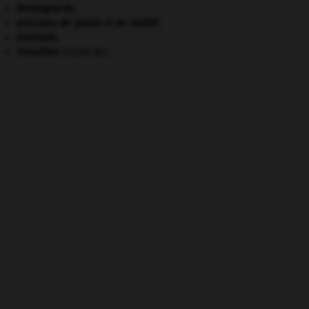
Montagnards.
principes de plaisir et de réalité.
sionisme.
Versailles
(traité de).