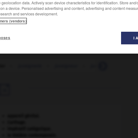
geolocation data. Actively scan device characteristics for identification. Store and
 on a device. Personalised advertising and content, advertising and content measu
esearch and services development.
tners (vendors)
poses
I 
ier
-
juveignerie
-
juveigneur
-
juvénat
-
juvénile

appareil génital.
Carthage
.
impératif catégorique.
le théâtre contemporain.