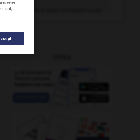
/or access
jutier adj.
rement,
Qui concerne la culture et l'industrie du jute.
Accept
OUTILS
-
juvénilité
-
justifier
-
jute
-
juter
-
juteux
-