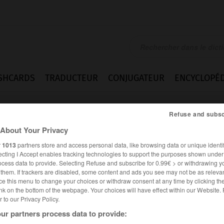
SHCARDS
TRADUCTEUR
CONJUGATEUR
ENCYCLOPÉD
Refuse and subsc
About Your Privacy
r
1013
partners store and access personal data, like browsing data or unique identif
ecting I Accept enables tracking technologies to support the purposes shown unde
ocess data to provide. Selecting Refuse and subscribe for 0.99€ > or withdrawing y
e them. If trackers are disabled, some content and ads you see may not be as relevan
ce this menu to change your choices or withdraw consent at any time by clicking t
nk on the bottom of the webpage. Your choices will have effect within our Website.
er to our Privacy Policy.
ur partners process data to provide: