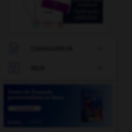

CONJUGATEUR


JEUX
