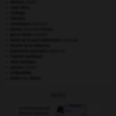
blaireau
.
[FAUNE]
carpe diem
.
Carthage
.
Chérubin
.
contrebasse
.
[MUSIQUE]
Dumas
.
Alexandre
Dumas
.
guerre froide
.
.
[DOSSIER]
hernie de la paroi abdominale
.
[MÉDECINE]
histoire de la médecine.
hypertonie musculaire
.
[MÉDECINE]
l'opinion (publique).
relief karstique.
saumon
.
[FAUNE]
Seldjoukides
.
Weber
.
Max
Weber
.
OUTILS