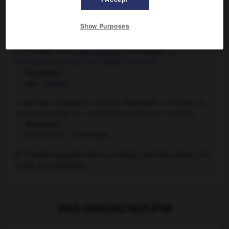
Envoyer des forces militaires dans un pays étranger
5.
pour soutenir une action politique ou diplomatique :
Show Purposes
Intervenir pour soutenir un allié menacé.
Procéder à une
intervention
chirurgicale :
Le
6.
chirurgien a décidé qu'il fallait intervenir.
Synonymes :
agir -
opérer
Agir pour quelqu'un d'autre, demander une faveur à
7.
quelqu'un pour lui :
Intervenir auprès d'un ministre.
Synonymes :
parler pour - s'employer
Prendre la parole dans un débat, une discussion, à la
8.
radio, à la télévision.
VOUS CHERCHEZ PEUT-ÊTRE