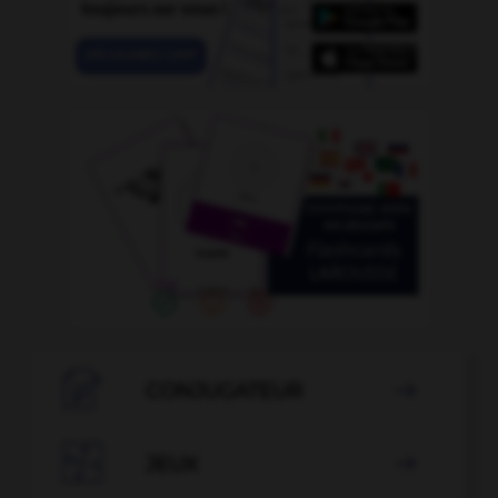

CONJUGATEUR


JEUX
