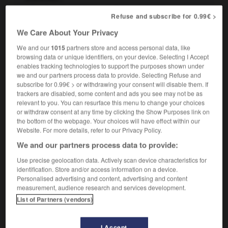
advenir
-
se conclure
-
se faire
-
survenir
Refuse and subscribe for 0.99€ >
Agir, jouer un rôle dans quelque chose :
Dans cette
2.
We Care About Your Privacy
affaire, plusieurs facteurs interviennent.
We and our
1015
partners store and access personal data, like
Synonyme :
browsing data or unique identifiers, on your device. Selecting I Accept
entrer en jeu
enables tracking technologies to support the purposes shown under
we and our partners process data to provide. Selecting Refuse and
Se mêler d'une action, d'une situation en cours en vue
3.
subscribe for 0.99€ > or withdrawing your consent will disable them. If
d'influer sur le cours des événements :
Intervenir dans
trackers are disabled, some content and ads you see may not be as
les affaires des autres.
relevant to you. You can resurface this menu to change your choices
or withdraw consent at any time by clicking the Show Purposes link on
Synonymes :
the bottom of the webpage. Your choices will have effect within our
se mêler de -
s'immiscer
-
s'ingérer
Website. For more details, refer to our Privacy Policy.
Contraire :
We and our partners process data to provide:
s'abstenir
Use precise geolocation data. Actively scan device characteristics for
Agir, prendre part à une action pour régler un
identification. Store and/or access information on a device.
4.
Personalised advertising and content, advertising and content
problème, faire cesser un phénomène néfaste, enrayer
measurement, audience research and services development.
une situation dangereuse, etc. :
Les pompiers sont
List of Partners (vendors)
intervenus tout de suite pour stopper l'incendie.
Synonymes :
s'entremettre
-
s'interposer
I Accept