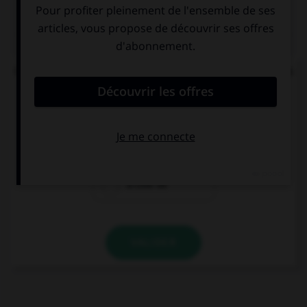
QUIZ
Quelle est la signification du préfixe « sym » dans
« symphonie » ou « symbiose » ?
pour
avec
à côté de
VALIDER