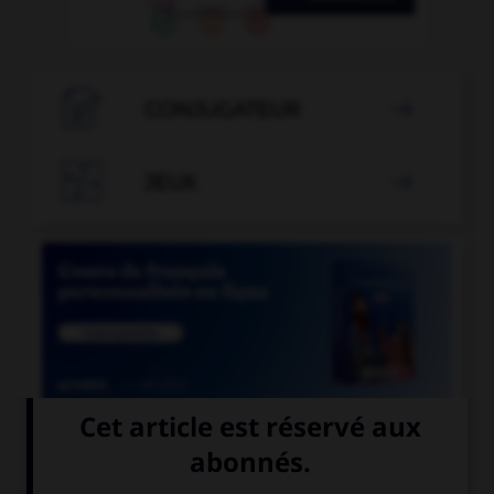

CONJUGATEUR


JEUX


COURS DE FRANÇAIS