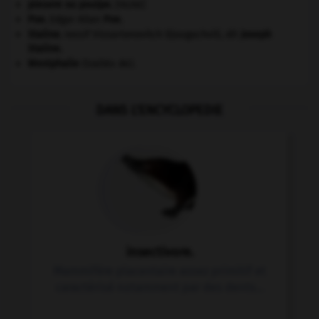
pieuvre ou poulpe
.
[FAUNE]
Poe
.
Edgar Allan
Poe
.
Staline
.
Iossif Vissarionovitch Djougachvili, dit
Joseph
Staline
.
Westphalie
(traités de).
DANS L'ENCYCLOPEDIE
insectivore.
Mammifère placentaire assez primitif et
caractérisé notamment par des dents...