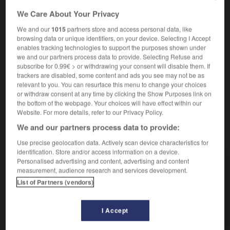
carnivores
.)
We Care About Your Privacy
We and our
1015
partners store and access personal data, like
insectivore

browsing data or unique identifiers, on your device. Selecting I Accept
enables tracking technologies to support the purposes shown under
nom masculin
we and our partners process data to provide. Selecting Refuse and
subscribe for 0.99€ > or withdrawing your consent will disable them. If
Mammifère placentaire assez primitif et caractérisé
trackers are disabled, some content and ads you see may not be as
notamment par des dents pointues. (Les
insectivores
relevant to you. You can resurface this menu to change your choices
forment un ordre.)
or withdraw consent at any time by clicking the Show Purposes link on
the bottom of the webpage. Your choices will have effect within our
Website. For more details, refer to our Privacy Policy.
We and our partners process data to provide:
VOUS CHERCHEZ PEUT-ÊTRE
Use precise geolocation data. Actively scan device characteristics for
identification. Store and/or access information on a device.
Personalised advertising and content, advertising and content
insectivore adj. et n.m.
measurement, audience research and services development.
Qui se nourrit d'insectes.
List of Partners (vendors)
insectivore n.m.
Mammifère placentaire assez primitif et
I Accept
caractérisé notamment par des dents...