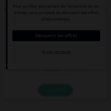
Dans l'expression « ne pas avoir un sou vaillant »,
quelle est la nature de « vaillant » ?
un adjectif
le participe
signifiant
présent de
« courageux »
« valoir »
le participe
présent de
« veiller »
VALIDER