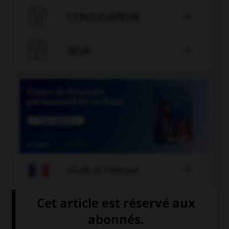

CONJUGATEUR


JEUX


COURS DE FRANÇAIS
QUIZ