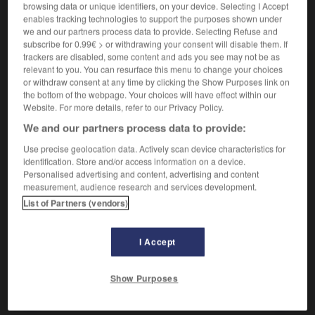
browsing data or unique identifiers, on your device. Selecting I Accept
enables tracking technologies to support the purposes shown under
VOUS CHERCHEZ PEUT-ÊTRE
we and our partners process data to provide. Selecting Refuse and
subscribe for 0.99€ > or withdrawing your consent will disable them. If
trackers are disabled, some content and ads you see may not be as
herbeux adj.
relevant to you. You can resurface this menu to change your choices
or withdraw consent at any time by clicking the Show Purposes link on
Où pousse de l'herbe.
the bottom of the webpage. Your choices will have effect within our
Website. For more details, refer to our Privacy Policy.
We and our partners process data to provide:
Use precise geolocation data. Actively scan device characteristics for

DIFFICULTÉS
identification. Store and/or access information on a device.
Personalised advertising and content, advertising and content
EMPLOI ET SENS
measurement, audience research and services development.
Herbeux
= où l'herbe pousse.
Un fossé herbeux
.
List of Partners (vendors)
Herbu
= couvert d'une herbe abondante.
Les prairies
herbues de l'Ouest américain
.
I Accept
Show Purposes
herbes
-
herbette
-
herbeux
-
herbicide
-
herbier