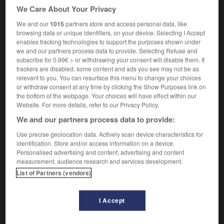
Synonymes :
We Care About Your Privacy
audacieux
-
courageux
-
dynamique
-
énergique
-
We and our
1015
partners store and access personal data, like
entreprenant
-
intrépide
-
résolu
-
téméraire
browsing data or unique identifiers, on your device. Selecting I Accept
Contraires :
enables tracking technologies to support the purposes shown under
capon
(vieux)
- couard
(littéraire)
-
lâche
-
peureux
-
we and our partners process data to provide. Selecting Refuse and
subscribe for 0.99€ > or withdrawing your consent will disable them. If
poltron - pusillanime
(littéraire)
-
timide
trackers are disabled, some content and ads you see may not be as
relevant to you. You can resurface this menu to change your choices
Qui va au-delà des normes habituelles, qui va
2.
or withdraw consent at any time by clicking the Show Purposes link on
franchement de l'avant :
Une interprétation hardie d'un
the bottom of the webpage. Your choices will have effect within our
texte.
Website. For more details, refer to our Privacy Policy.
Synonymes :
We and our partners process data to provide:
audacieux
- neuf -
original
Use precise geolocation data. Actively scan device characteristics for
Contraires :
identification. Store and/or access information on a device.
banal -
fade
-
insipide
-
plat
-
terne
Personalised advertising and content, advertising and content
measurement, audience research and services development.
Qui ne respecte pas les convenances :
Ce roman
3.
List of Partners (vendors)
contient quelques passages un peu hardis.
Synonymes :
cavalier
-
effronté
-
impertinent
-
impudent
-
insolent
I Accept
-
leste
-
libre
-
osé
- polisson