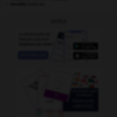
Versailles
(traité de).
OUTILS