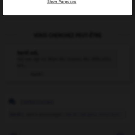
Contraires :
Show Purposes
convenable
-
modeste
-
pudique
- réservé
VOUS CHERCHEZ PEUT-ÊTRE
hardi adj.
Qui ose agir en dépit des risques, des difficultés,
qui...
Hardi !

EXPRESSIONS
Hardi !,
sert à encourager :
Hardi ! les gars, tenez bon !