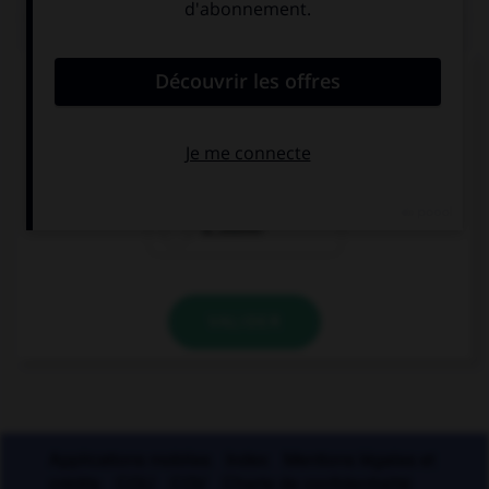
QUIZ
Lequel de ces mots ne prend qu'un seul « c » ?
a…ompte
a…ompagner
a…outrer
VALIDER
Applications mobiles
Index
Mentions légales et
crédits
CGU
CGV
Charte de confidentialité