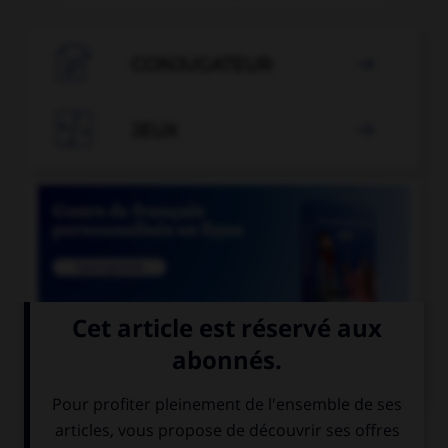

CONJUGATEUR


JEUX


COURS DE FRANÇAIS