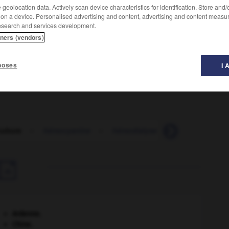
geolocation data. Actively scan device characteristics for identification. Store and
 on a device. Personalised advertising and content, advertising and content measu
esearch and services development.
e la présence ou l'absence de micro-organismes
tners (vendors)
epticémiques et à préciser le germe responsable ainsi
poses
I 
ulture
-
hémocyanine
-
hémodialyse
-
hémodialysé

Ardenne
.
Chine
.