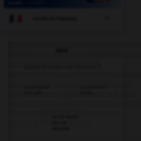

COURS DE FRANÇAIS
QUIZ
Quelle locution est correcte ?
un soi-disant
un soi-disant
vase grec
prince
un soi-disant
trou de
mémoire