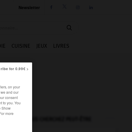
Newsletter




IE
CUISINE
JEUX
LIVRES
ribe for 0.99€ >
iers, on your
r we and our
our consent
t to you. You
he Show
 For more
VOUS CHERCHEZ PEUT-ÊTRE