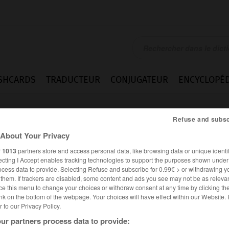
SHCARDS
TRADUCTEUR
CONJUGATEUR
ENCYCLOPÉD
Refuse and subsc
About Your Privacy
r
1013
partners store and access personal data, like browsing data or unique identif
ecting I Accept enables tracking technologies to support the purposes shown unde
ocess data to provide. Selecting Refuse and subscribe for 0.99€ > or withdrawing y
e them. If trackers are disabled, some content and ads you see may not be as relevan
ce this menu to change your choices or withdraw consent at any time by clicking t
nk on the bottom of the webpage. Your choices will have effect within our Website.
er to our Privacy Policy.
ur partners process data to provide: