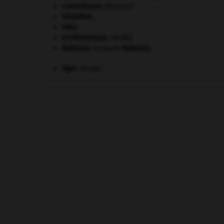
contrebasse
.
[MUSIQUE]
Girondins
.
ONU
.
ornithorynque
.
[FAUNE]
Rabelais
.
François
Rabelais
.
tigre
.
[FAUNE]