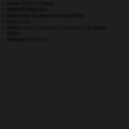
Dumas
.
Alexandre
Dumas
.
impératif catégorique.
organisation non gouvernementale (ONG).
paon
.
[FAUNE]
Staline
.
Iossif Vissarionovitch Djougachvili, dit
Joseph
Staline
.
Westphalie
(traités de).