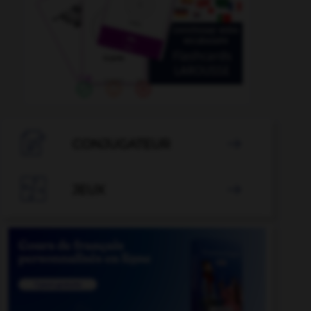

CONJUGATEUR


JEUX
