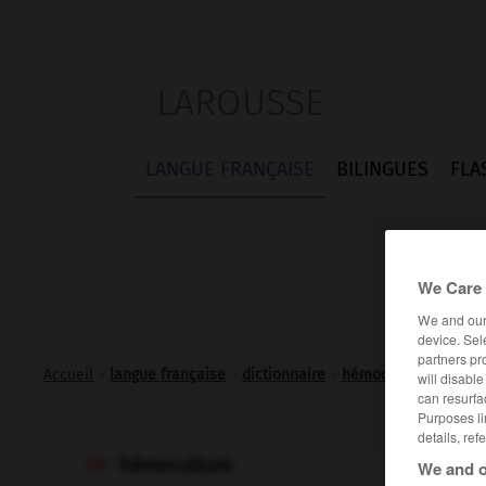
LAROUSSE
LANGUE FRANÇAISE
BILINGUES
FLA
We Care 
We and ou
device. Sel
partners pr
Accueil
>
langue française
>
dictionnaire
>
hémoculture n.f.
will disabl
can resurfa
Purposes li
details, ref
hémoculture

We and o