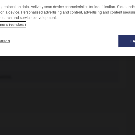
geolocation data. Actively scan device characteristics for identification. Store and
 on a device. Personalised advertising and content, advertising and content measu
esearch and services development.
tners (vendors)
poses
I 
mouture, et qui n'est ni la farine ni le son.
voine.