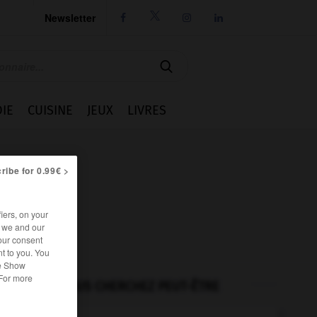
Newsletter




IE
CUISINE
JEUX
LIVRES
ribe for 0.99€ >
iers, on your
r we and our
our consent
t to you. You
he Show
 For more
VOUS CHERCHEZ PEUT-ÊTRE