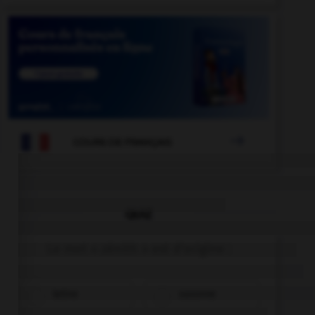

COURS DE FRANÇAIS
QUIZ
Le mot « zénith » est d'origine :
latine
saxonne