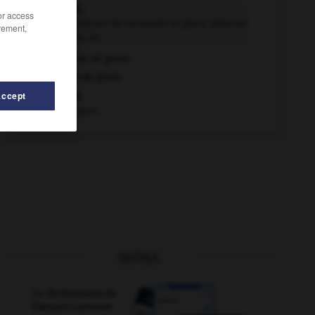
gruau n.m.
/or access
Partie granuleuse de l'amande du grain, obtenue
rement,
par mouture, et...
Farine de gruau
Pain de gruau
Accept
gruau n.m.
Petit de la grue.
OUTILS