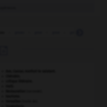
supérieure.
uau
-
gruau
-
grue
-
grue
-
grue-marteau
-
gr

Ave, Caesar, morituri te salutant
.
Chérubin
.
critique littéraire.
Haïti
.
Restauration
(seconde).
tourisme.
Versailles
(traité de).
Yougoslavie
.