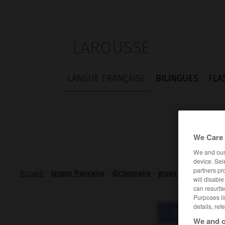
LAROUSSE
LANGUE FRANÇAISE
BILINGUES
FLA
We Care 
We and ou
device. Sel
partners pr
Accueil
>
langue française
>
dictionnaire
>
gruau n.m.
will disabl
can resurfa
Purposes li
details, ref
Définitions
We and o