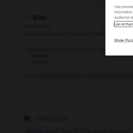
Use precise 
information
gruau

audience r
List of Par
nom masculin
(ancien français
gru,
du francique *
grût
)
Show Pur
Partie granuleuse de l'amande du grain, obtenue par 
1.
Synonyme :
semoule
Au Canada, flocon d'avoine ; bouillie de flocons d'a
2.

EXPRESSIONS
Farine de gruau,
farine de blé de qualité supérieure.