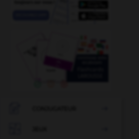
ue-portique
-
groupure
-
groupusculaire
-
groupuscul

CONJUGATEUR


JEUX
