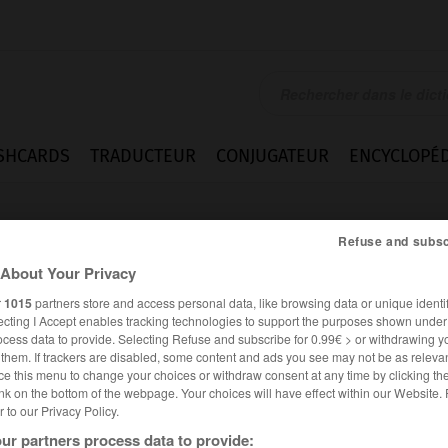
SHCARDS
TRADUCTEUR
CONJUGATEUR
ENCYCLOPÉD
Refuse and subsc
About Your Privacy
r
1015
partners store and access personal data, like browsing data or unique identif
ecting I Accept enables tracking technologies to support the purposes shown unde
ocess data to provide. Selecting Refuse and subscribe for 0.99€ > or withdrawing y
e them. If trackers are disabled, some content and ads you see may not be as relevan
ce this menu to change your choices or withdraw consent at any time by clicking t
nk on the bottom of the webpage. Your choices will have effect within our Website.
er to our Privacy Policy.
Expressions
ur partners process data to provide: