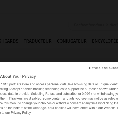
SHCARDS
TRADUCTEUR
CONJUGATEUR
ENCYCLOPÉD
Refuse and subsc
About Your Privacy
r
1013
partners store and access personal data, like browsing data or unique identif
ecting I Accept enables tracking technologies to support the purposes shown unde
ocess data to provide. Selecting Refuse and subscribe for 0.99€ > or withdrawing y
e them. If trackers are disabled, some content and ads you see may not be as relevan
ce this menu to change your choices or withdraw consent at any time by clicking t
nk on the bottom of the webpage. Your choices will have effect within our Website.
Homonymes
Difficultés
er to our Privacy Policy.