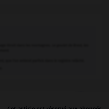
sage étroit dans les montagnes.
Le goulet de Brest, les
ement
.
ent
, que l'on entend parfois dans le registre relâché.
e.
let
-
gouleyant
-
goulot
-
goulotte
-
goulu
-