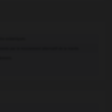
ins océaniques.
iments par le mouvement alternatif de la marée.
lement.