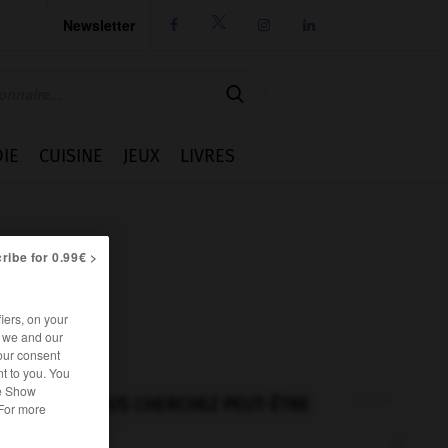
Newsletter




IE
CUISINE
JEUX
LIVRES
ribe for 0.99€ >
iers, on your
r we and our
our consent
t to you. You
he Show
VOUS CHERCHEZ PEUT-ÊTRE
 For more