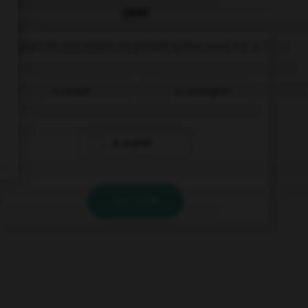
QUIZ
Lequel de ces mots ne prend qu'un seul « c » ?
a…ompte
a…ompagner
a…outrer
VALIDER