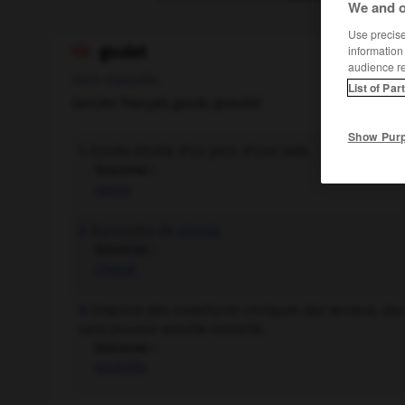
We and o
Use precise 
goulet
information

audience r
nom masculin
List of Par
(ancien français
goule
, gueule)
Show Pur
Entrée étroite d'un port, d'une rade.
1.
Synonyme :
passe
Synonyme de
chenal
.
2.
Synonyme :
chenal
Chacune des ouvertures coniques des verveux, des n
3.
sans pouvoir ensuite ressortir.
Synonyme :
goulotte