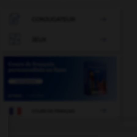

CONJUGATEUR


JEUX


COURS DE FRANÇAIS
goulûment
-
goulache
-
goulafre
-
goulag
-
goul