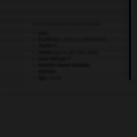
À DÉCOUVRIR DANS L'ENCYCLOPÉDIE
atlas.
Beethoven
.
Ludwig van
Beethoven
.
Charles X
.
Crimée
(guerre de) [1854-1856].
er
Louis-Philippe I
.
Première Guerre mondiale
.
sionisme.
tigre
.
[FAUNE]