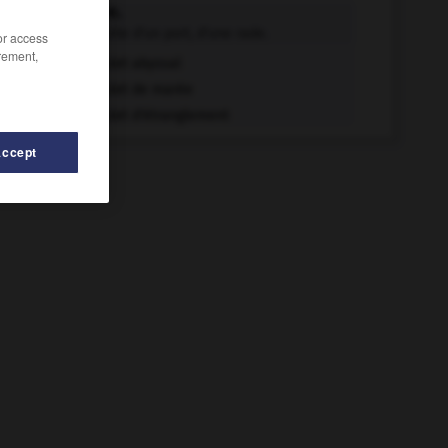
goulet n.m.
Entrée étroite d'un port, d'une rade.
/or access
rement,
Goulet abyssal
Goulet de marée
Goulet d'étranglement
Accept