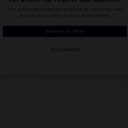

avulsion dentaire
.
[MÉDECINE]
Cent-Jours
(les).
Chine
.
histoire de la médecine.
Mérovingiens
.
Rabelais
.
François
Rabelais
.
Swaziland
.
Westphalie
(traités de).