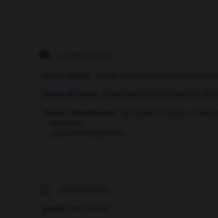

EXPRESSIONS
Goulet abyssal,
couloir sous-marin reliant deux bass
Goulet de marée,
goulet littoral creusé dans les séd
Goulet d'étranglement,
synonyme de goulot d'étrang
Synonyme :
goulot d'étranglement.

HOMONYMES
goulée
nom féminin