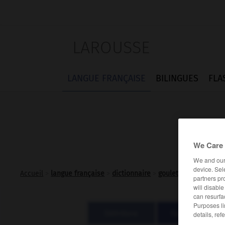
LAROUSSE
LANGUE FRANÇAISE
BILINGUES
FLA
We Care 
We and ou
device. Sel
Accueil
>
langue française
>
dictionnaire
>
goulet n.m.
partners pr
will disabl
can resurfa
Purposes li
Définitions
Expressions
details, ref