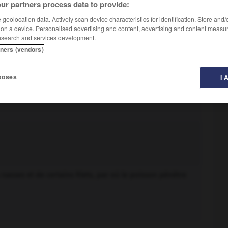
ur partners process data to provide:
geolocation data. Actively scan device characteristics for identification. Store and
 on a device. Personalised advertising and content, advertising and content measu
esearch and services development.
tners (vendors)
poses
I 
asses et de certains filets, par où le poisson pénètre