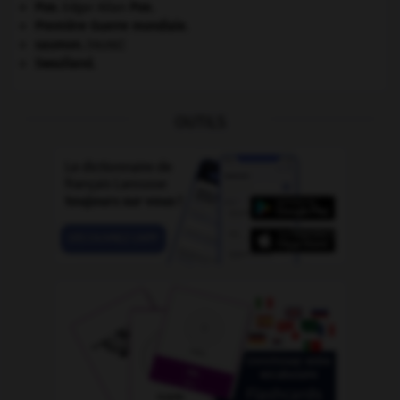
Poe
.
Edgar Allan
Poe
.
Première Guerre mondiale
.
saumon
.
[FAUNE]
Swaziland
.
OUTILS