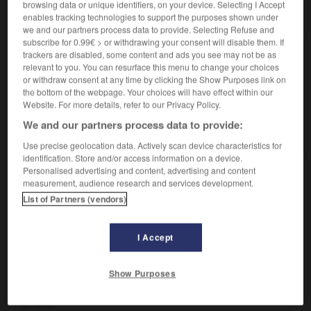
browsing data or unique identifiers, on your device. Selecting I Accept
VOUS CHERCHEZ PEUT-ÊTRE
enables tracking technologies to support the purposes shown under
we and our partners process data to provide. Selecting Refuse and
subscribe for 0.99€ > or withdrawing your consent will disable them. If
glycémique adj.
trackers are disabled, some content and ads you see may not be as
relevant to you. You can resurface this menu to change your choices
Relatif à la glycémie.
or withdraw consent at any time by clicking the Show Purposes link on
the bottom of the webpage. Your choices will have effect within our
AUTRES TRADUCTIONS
Website. For more details, refer to our Privacy Policy.
We and our partners process data to provide:
Index glycémique
Use precise geolocation data. Actively scan device characteristics for
identification. Store and/or access information on a device.
Personalised advertising and content, advertising and content
measurement, audience research and services development.

List of Partners (vendors)
EXPRESSIONS
Index
ou
indice glycémique (IG)
,
mesure qui permet

I Accept
de classer les aliments selon leur capacité à élever plus
ou moins rapidement le taux de glucose dans le sang (la
Show Purposes
glycémie). [L'index glycémique d'un aliment est calculé
par comparaison avec le glucose pur, dont l'IG a été fixé
à 100.]