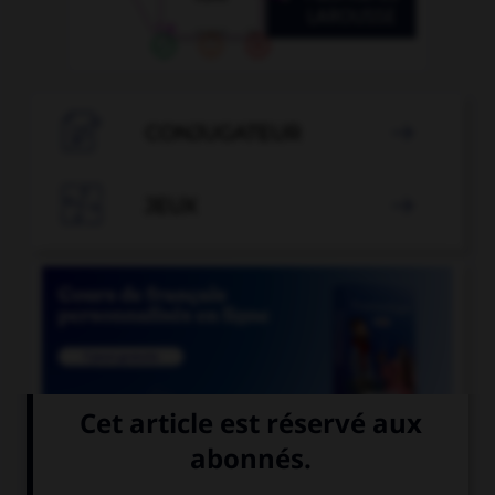

CONJUGATEUR


JEUX


COURS DE FRANÇAIS