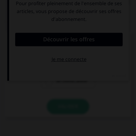
QUIZ
Lequel de ces mots prend deux « n » ?
un co…ifère
un coordo…ateur
un coordi…ateur
VALIDER