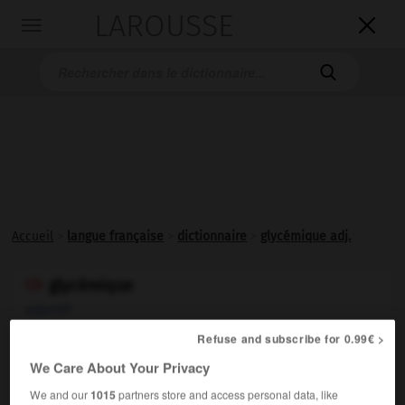
LAROUSSE

Toggle
navigation

Accueil
>
langue française
>
dictionnaire
>
glycémique adj.
glycémique

adjectif
Refuse and subscribe for 0.99€ >
Relatif à la
glycémie
.
We Care About Your Privacy
We and our
1015
partners store and access personal data, like