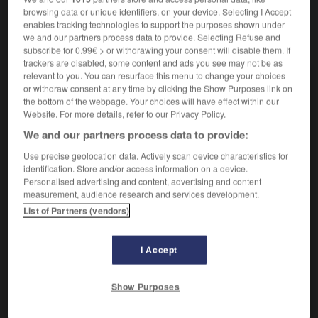
browsing data or unique identifiers, on your device. Selecting I Accept
enables tracking technologies to support the purposes shown under
we and our partners process data to provide. Selecting Refuse and
VOUS CHERCHEZ PEUT-ÊTRE
subscribe for 0.99€ > or withdrawing your consent will disable them. If
trackers are disabled, some content and ads you see may not be as
relevant to you. You can resurface this menu to change your choices
gagnant-gagnant n.m. inv. et adj. inv.
or withdraw consent at any time by clicking the Show Purposes link on
Résultat d'une négociation favorable à chacune des
the bottom of the webpage. Your choices will have effect within our
parties.
Website. For more details, refer to our Privacy Policy.
We and our partners process data to provide:
gagnant adj. et n.
Qui gagne ou a gagné.
Use precise geolocation data. Actively scan device characteristics for
identification. Store and/or access information on a device.
gagnant adj.
Personalised advertising and content, advertising and content
Qui gagne, fait gagner.
measurement, audience research and services development.
Être gagnant (dans une situation)
List of Partners (vendors)
Être le grand gagnant
Partir, jouer gagnant
I Accept
gagner v.t.
Toucher, percevoir de l'argent pour une opération.
Show Purposes
AUTRES TRADUCTIONS