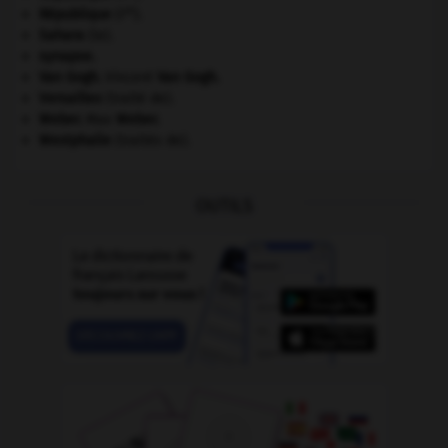
re
République
(I
).
Sahara
(le).
synapse.
Van Gogh
.
Vincent
Van Gogh
.
Versailles
(traité de).
Weber
.
Max
Weber
.
Westphalie
(traités de).
OUTILS