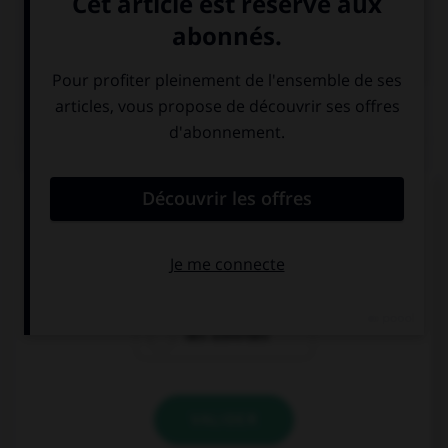

COURS DE FRANÇAIS
QUIZ
Le suffixe « able » permet de former :
des adjectifs
des prépositions
des adverbes
VALIDER