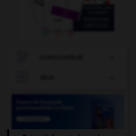

CONJUGATEUR


JEUX
