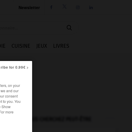
Newsletter




IE
CUISINE
JEUX
LIVRES
ribe for 0.99€ >
iers, on your
r we and our
our consent
t to you. You
he Show
 For more
VOUS CHERCHEZ PEUT-ÊTRE