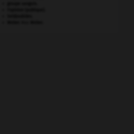
groupe sanguin.
l'opinion (publique).
Seldjoukides
.
Weber
.
Max
Weber
.