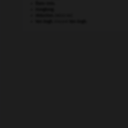
États-Unis
.
Hongkong
.
réduction
.
[MÉDECINE]
Van Gogh
.
Vincent
Van Gogh
.