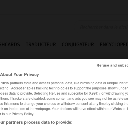
SHCARDS
TRADUCTEUR
CONJUGATEUR
ENCYCLOPÉD
Refuse and subsc
About Your Privacy
r
1015
partners store and access personal data, like browsing data or unique identif
ecting I Accept enables tracking technologies to support the purposes shown unde
ocess data to provide. Selecting Refuse and subscribe for 0.99€ > or withdrawing y
e them. If trackers are disabled, some content and ads you see may not be as relevan
ce this menu to change your choices or withdraw consent at any time by clicking t
nk on the bottom of the webpage. Your choices will have effect within our Website.
er to our Privacy Policy.
ur partners process data to provide: