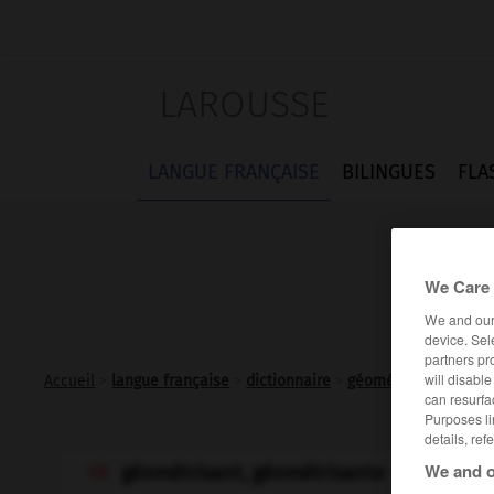
LAROUSSE
LANGUE FRANÇAISE
BILINGUES
FLA
We Care 
We and ou
device. Sel
partners pr
will disabl
Accueil
>
langue française
>
dictionnaire
>
géométrisant adj.
can resurfa
Purposes li
details, ref
We and o
géométrisant, géométrisante
