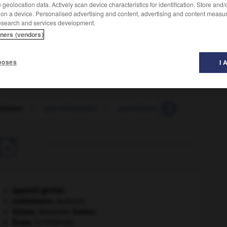
geolocation data. Actively scan device characteristics for identification. Store and
 on a device. Personalised advertising and content, advertising and content measu
esearch and services development.
tners (vendors)
poses
I 
risant
-
géométrisation
-
géométriser
-
géométrisme

appareil génital.
contrebasse
.
[MUSIQUE]
Dumas
.
Alexandre
Dumas
.
Ésope
.
[LITTÉRATURE]