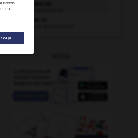
/or access
géométrisant adj.
rement,
Qui tend au géométrisme.
géométriser v.t.
Procéder à une géométrisation.
Accept
OUTILS
-
géomorphogenèse
-
géomorphologie
-
géomètre