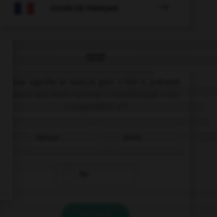

COURS DE FRANÇAIS
QUIZ
Que signifie le radical grec « lith », présent
dans des mots comme « néolithique » ou
« coprolithe » ?
époque
pierre
fer
VALIDER