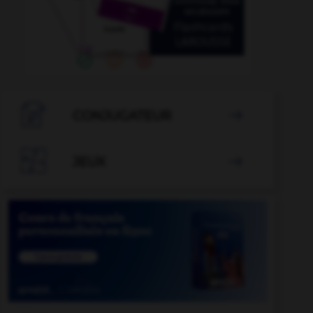

CONJUGATEUR


JEUX
