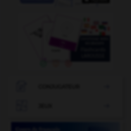

CONJUGATEUR


JEUX
