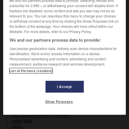
we and our partners process data to provide. Selecting Refuse and
subscribe for 0.99€ > or withdrawing your consent will disable them. If
trackers are disabled, some content and ads you see may not be as
VOUS CHERCHEZ PEUT-ÊTRE
relevant to you. You can resurface this menu to change your choices
or withdraw consent at any time by clicking the Show Purposes link on
the bottom of the webpage. Your choices will have effect within our
géocroiseur n.m.
Website. For more details, refer to our Privacy Policy.
Astéroïde dont l'orbite croise celle de la Terre, et
We and our partners process data to provide:
qui...
Use precise geolocation data. Actively scan device characteristics for
identification. Store and/or access information on a device.
Personalised advertising and content, advertising and content
measurement, audience research and services development.
-
géocouronne
-
géocroiseur
-
géode
-
géodésie
List of Partners (vendors)

I Accept
À DÉCOUVRIR DANS L'ENCYCLOPÉDIE
Show Purposes
Afrique
.
Ave, Caesar, morituri te salutant
.
carpe diem
.
Chine
.