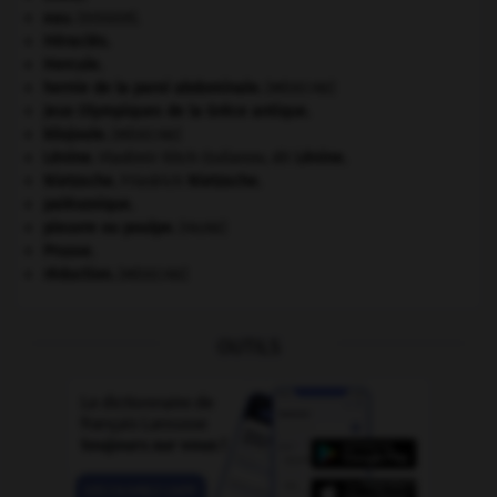
eau.
.
[DOSSIER]
Héraclès
.
Hercule
.
hernie de la paroi abdominale
.
[MÉDECINE]
Jeux Olympiques de la Grèce antique
.
kilojoule.
[MÉDECINE]
Lénine
.
Vladimir Ilitch Oulianov, dit
Lénine
.
Nietzsche
.
Friedrich
Nietzsche
.
paléozoïque.
pieuvre ou poulpe
.
[FAUNE]
Prusse
.
réduction
.
[MÉDECINE]
OUTILS