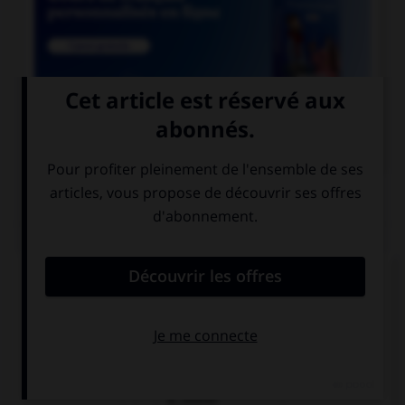

COURS DE FRANÇAIS
QUIZ
Lequel de ces mots ne prend qu'un seul « c » ?
a…ompte
a…ompagner
a…outrer