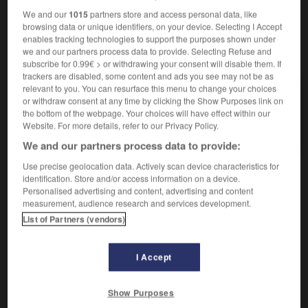
We and our
1015
partners store and access personal data, like
browsing data or unique identifiers, on your device. Selecting I Accept
enables tracking technologies to support the purposes shown under
we and our partners process data to provide. Selecting Refuse and
VOUS CHERCHEZ PEUT-ÊTRE
subscribe for 0.99€ > or withdrawing your consent will disable them. If
trackers are disabled, some content and ads you see may not be as
relevant to you. You can resurface this menu to change your choices
floquer v.t.
or withdraw consent at any time by clicking the Show Purposes link on
Projeter des petites particules métalliques, des
the bottom of the webpage. Your choices will have effect within our
écailles, des fibres, des...
Website. For more details, refer to our Privacy Policy.
We and our partners process data to provide:
Use precise geolocation data. Actively scan device characteristics for
identification. Store and/or access information on a device.
Personalised advertising and content, advertising and content

HOMONYMES DES VARIANTES
measurement, audience research and services development.
List of Partners (vendors)
floque
I Accept
floc
nom masculin
floc !
interjection
Show Purposes