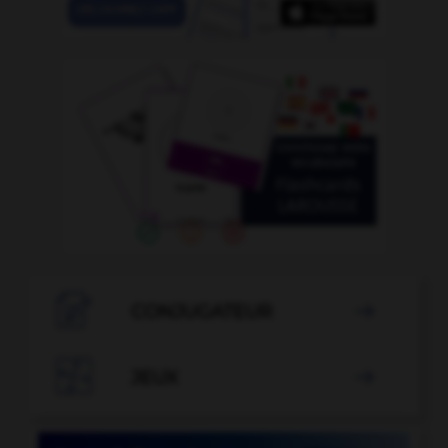

CONJUGATEUR


JEUX
