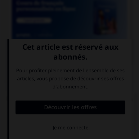

COURS DE FRANÇAIS
QUIZ
De quelle langue viennent les mots « satisfecit »,
« accessit » et « déficit » ?
de l'italien
du latin