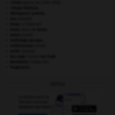
Crimée
(guerre de) [1854-1856].
critique littéraire.
délinquance juvénile.
eau.
.
[DOSSIER]
Ésope
.
[LITTÉRATURE]
Gama
.
Vasco de
Gama
.
morse
.
[FAUNE]
mythologie grecque.
ornithorynque
.
[FAUNE]
santé.
.
[DOSSIER]
Van Gogh
.
Vincent
Van Gogh
.
Westphalie
(traités de).
Yougoslavie
.
OUTILS