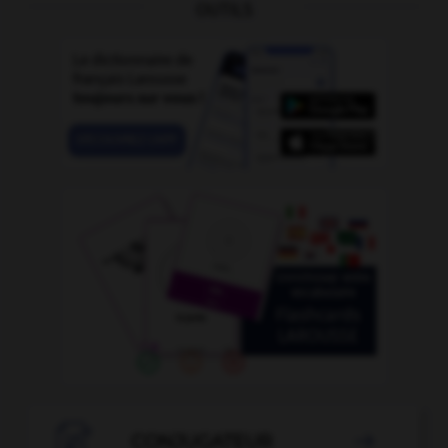
OUTILS

CONJUGATEUR
