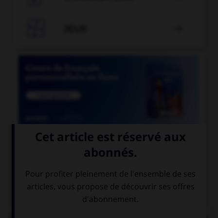

JEUX


COURS DE FRANÇAIS
QUIZ
Parmi ces noms féminins, lequel ne devrait pas se