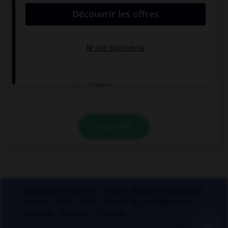
finir par un « u » ?
bru…
glu…
mu…
VALIDER
Applications mobiles
Index
Mentions légales et
crédits
CGU
CGV
Charte de confidentialité
Cookies
Contact
À la une
+