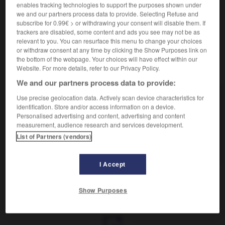
enables tracking technologies to support the purposes shown under
Synonyme :
we and our partners process data to provide. Selecting Refuse and
marque
subscribe for 0.99€ > or withdrawing your consent will disable them. If
trackers are disabled, some content and ads you see may not be as
relevant to you. You can resurface this menu to change your choices
or withdraw consent at any time by clicking the Show Purposes link on
the bottom of the webpage. Your choices will have effect within our
VOUS CHERCHEZ PEUT-ÊTRE
Website. For more details, refer to our Privacy Policy.
We and our partners process data to provide:
flétrissure n.f.
Use precise geolocation data. Actively scan device characteristics for
identification. Store and/or access information on a device.
Autrefois, marque infamante imprimée avec un fer
Personalised advertising and content, advertising and content
rouge sur le...
measurement, audience research and services development.
flétrissure n.f.
List of Partners (vendors)
Action de s'altérer, de se ternir ; fait d'être flétri.
I Accept
Show Purposes
ment
-
flétrissure
-
flétrissure
-
flettage
-
fletter
-