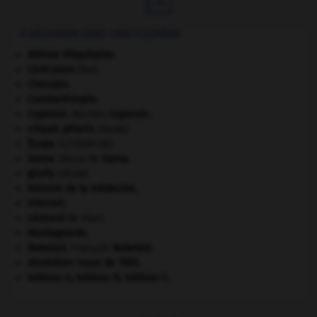

À DÉCOUVRIR DANS L'ENCYCLOPÉDIE
Aliénor d'Aquitaine
.
Cent-Jours
(les).
Chérubin
.
Constantinople
.
Copernic
.
Nicolas
Copernic
.
criquet pélerin
.
[FAUNE]
Ésope
.
[LITTÉRATURE]
Gama
.
Vasco de
Gama
.
girafe
.
[FAUNE]
histoire de la médecine.
Internet
.
Léonard
de Vinci.
Montagnards.
Rabelais
.
François
Rabelais
.
révolution russe de 1905
.
tableau A, tableau B, tableau C.