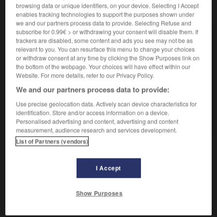
browsing data or unique identifiers, on your device. Selecting I Accept
VOUS CHERCHEZ PEUT-ÊTRE
enables tracking technologies to support the purposes shown under
we and our partners process data to provide. Selecting Refuse and
subscribe for 0.99€ > or withdrawing your consent will disable them. If
finissant adj.
trackers are disabled, some content and ads you see may not be as
Qui finit, qui s'achève.
relevant to you. You can resurface this menu to change your choices
or withdraw consent at any time by clicking the Show Purposes link on
finissant n.
the bottom of the webpage. Your choices will have effect within our
Au Canada, élève, étudiant qui termine un cycle
Website. For more details, refer to our Privacy Policy.
d'études.
We and our partners process data to provide:
finir v.t.
Use precise geolocation data. Actively scan device characteristics for
Travailler aux derniers détails de la fabrication d'un
identification. Store and/or access information on a device.
objet.
Personalised advertising and content, advertising and content
measurement, audience research and services development.
List of Partners (vendors)

EXPRESSIONS
I Accept
Section finissante d'un ensemble ordonné
E
,
partie S de
Show Purposes
l'ensemble ordonné E, telle que, si
s
∈ S et
x
≥
s
, alors
x
∈ S, la relation d'ordre dans l'ensemble E étant notée ≥.