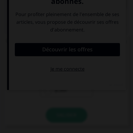
QUIZ
Un seul de ces mots prend un accent sur le « a ».
Lequel ?
béc…sse
ch…ssis
p…ssif
VALIDER