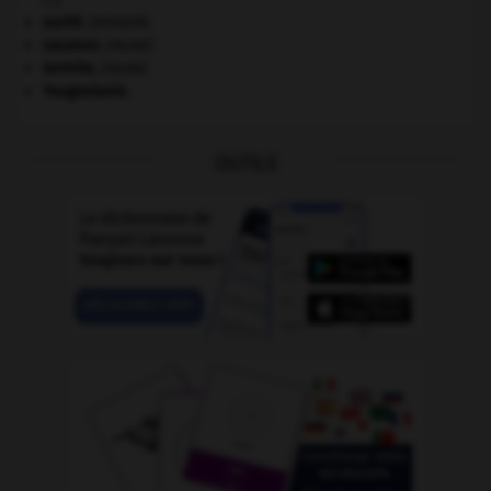
santé.
.
[DOSSIER]
saumon
.
[FAUNE]
termite
.
[FAUNE]
Yougoslavie
.
OUTILS