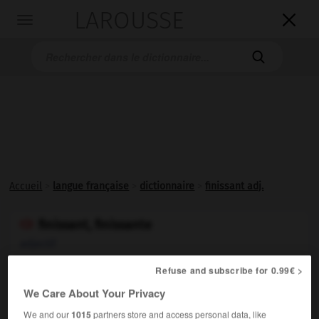
LAROUSSE

Toggle
navigation

Accueil
>
langue française
>
dictionnaire
>
finissant adj.
finissant, finissante

adjectif
Refuse and subscribe for 0.99€ >
Littéraire.
Qui
finit
, qui s'achève :
Une journée finissante.
We Care About Your Privacy
We and our
1015
partners store and access personal data, like