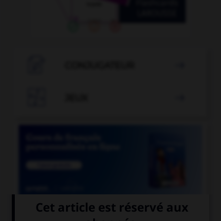

CONJUGATEUR


JEUX


COURS DE FRANÇAIS