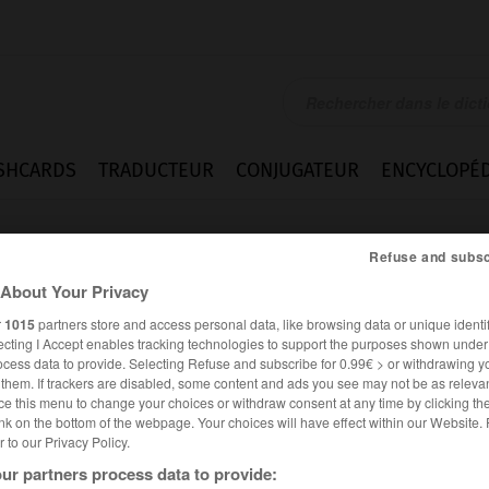
SHCARDS
TRADUCTEUR
CONJUGATEUR
ENCYCLOPÉD
Refuse and subsc
About Your Privacy
r
1015
partners store and access personal data, like browsing data or unique identif
ecting I Accept enables tracking technologies to support the purposes shown unde
ocess data to provide. Selecting Refuse and subscribe for 0.99€ > or withdrawing y
e them. If trackers are disabled, some content and ads you see may not be as relevan
ce this menu to change your choices or withdraw consent at any time by clicking t
nk on the bottom of the webpage. Your choices will have effect within our Website.
er to our Privacy Policy.
Expressions
ur partners process data to provide: