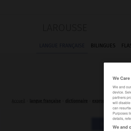
LAROUSSE
LANGUE FRANÇAISE
BILINGUES
FLA
We Care 
We and ou
device. Sel
partners pr
Accueil
>
langue française
>
dictionnaire
>
expropriation n.f.
will disabl
can resurfa
Purposes li
details, ref
Définitions
We and o