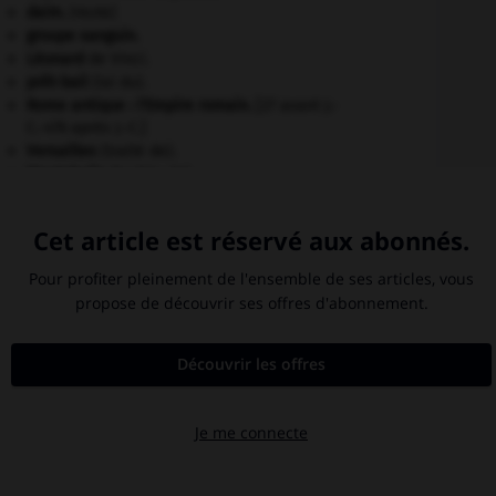
daim
.
[FAUNE]
groupe sanguin.
Léonard
de Vinci.
prêt-bail
(loi du).
Rome antique : l'Empire romain
.
[27 avant J.-
C.-476 après J.-C.]
Versailles
(traité de).
Westphalie
(traités de).