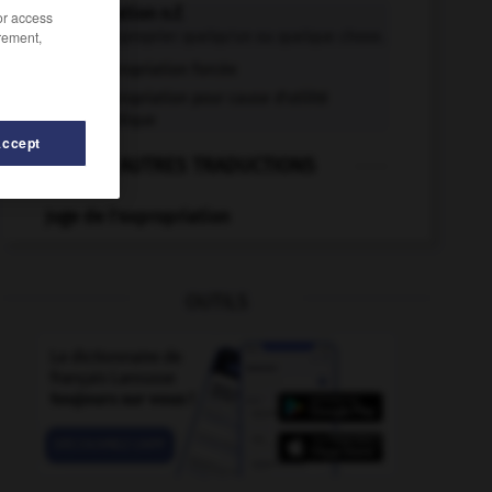
expropriation n.f.
/or access
rement,
Action d'exproprier quelqu'un ou quelque chose.
Expropriation forcée
Expropriation pour cause d'utilité
publique
Accept
AUTRES TRADUCTIONS
Juge de l'expropriation
OUTILS