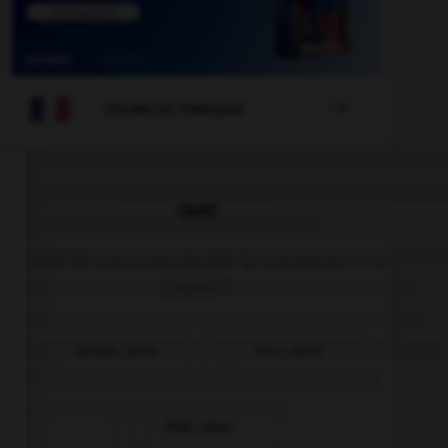

COURS DE FRANÇAIS
QUIZ
Un seul de ces noms double la consonne « r ».
Lequel ?
incohé…ence
récu…ence
révé…ence