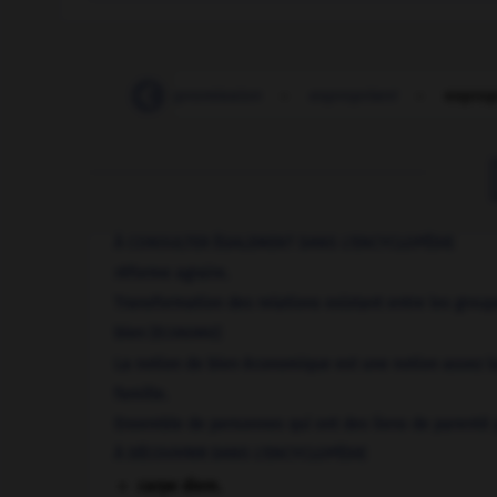
ex_professo
-
expromission
-
expropriant
-
exprop
À CONSULTER ÉGALEMENT DANS L'ENCYCLOPÉDIE
réforme agraire.
Transformation des relations existant entre les groupe
bien
[ÉCONOMIE]
La notion de bien économique est une notion assez l
famille.
Ensemble de personnes qui ont des liens de parenté p
À DÉCOUVRIR DANS L'ENCYCLOPÉDIE
carpe diem
.