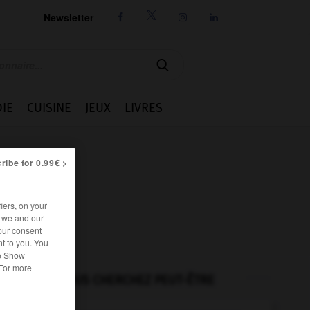
Newsletter




IE
CUISINE
JEUX
LIVRES
ribe for 0.99€ >
iers, on your
r we and our
our consent
t to you. You
he Show
 For more
VOUS CHERCHEZ PEUT-ÊTRE