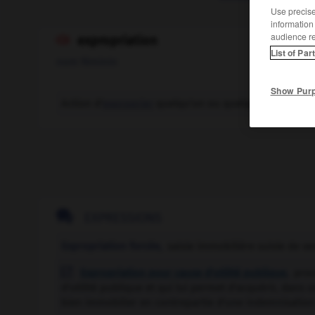
Use precise 
information
audience r
expropriation

List of Par
nom féminin
Show Pur
Action d'
exproprier
quelqu'un ou quelque chose.

EXPRESSIONS
Expropriation forcée,
saisie immobilière suivie de ve
Expropriation pour cause d'utilité publique
,
proc

d'utilité publique et qui lui permet d'acquérir, dans u
bien immobilier en contrepartie d'une indemnisation 