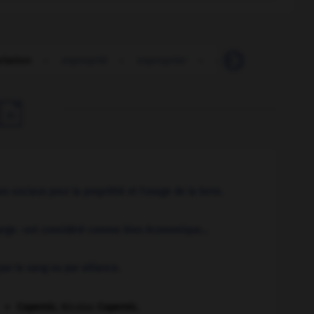
riation
-
exproprié
-
exproprier
-
expulsable
-
ex

s sociaux pour la propriété et l'usage de la terre.
arge : est considéré comme bien économique...
ar le sang ou par alliance.
Copernic
.
Nicolas
Copernic
.