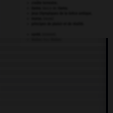
croûte terrestre.
Gama
.
Vasco de
Gama
.
Jeux Olympiques de la Grèce antique
.
morse
.
[FAUNE]
principes de plaisir et de réalité.
santé.
.
[DOSSIER]
Weber
.
Max
Weber
.