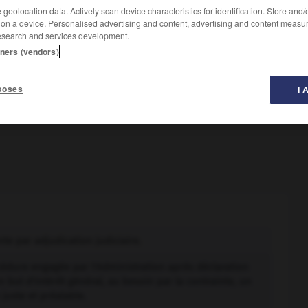
geolocation data. Actively scan device characteristics for identification. Store and
 on a device. Personalised advertising and content, advertising and content measu
esearch and services development.
tners (vendors)
poses
I 
nte par adjudication judiciaire.
édure engagée par l'Administration après déclaration
n but d'intérêt général, au besoin par la contrainte, un
juste et préalable.