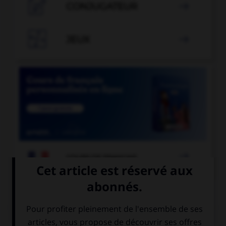

CONJUGATEUR


JEUX


COURS DE FRANÇAIS
QUIZ