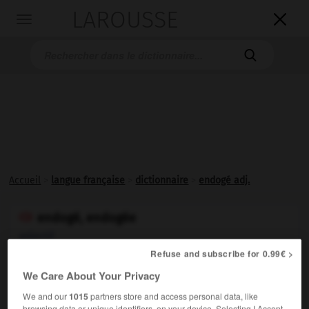
LAROUSSE

Toggle
navigation

Accueil
>
langue française
>
dictionnaire
>
endogé adj.
endogé, endogée

adjectif
Refuse and subscribe for 0.99€ >
We Care About Your Privacy
VOUS CHERCHEZ PEUT-ÊTRE
We and our
1015
partners store and access personal data, like
browsing data or unique identifiers, on your device. Selecting I Accept