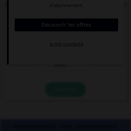
Parmi ces locutions, laquelle comporte un adjectif
s'accordant en nombre avec le nom ?
des papiers
des papiers
[bulle]
[buvard]
des papiers
[bible]
VALIDER
Applications mobiles
Index
Mentions légales et