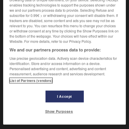
enables tracking technologies to support the purposes shown under
we and our partners process data to provide. Selecting Refuse and
endogé adj.
subscribe for 0.99€ > or withdrawing your consent will disable them. If
Faune endogée...
trackers are disabled, some content and ads you see may not be as
relevant to you. You can resurface this menu to change your choices
or withdraw consent at any time by clicking the Show Purposes link on
the bottom of the webpage. Your choices will have effect within our
Website. For more details, refer to our Privacy Policy.

EXPRESSIONS
We and our partners process data to provide:
Use precise geolocation data. Actively scan device characteristics for
Faune endogée,
faune qui se trouve à l'intérieur du sol.
identification. Store and/or access information on a device.
(Les vers de terre en sont les principaux représentants.)
Personalised advertising and content, advertising and content
Synonyme :
measurement, audience research and services development.
hypogé
List of Partners (vendors)
Contraire :
épigé
I Accept
Show Purposes
e
-
endogamique
-
endogé
-
endogène
-
endogra