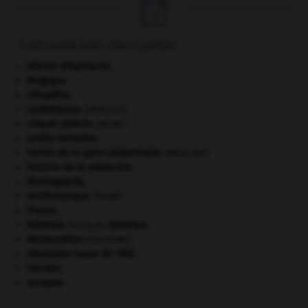

À DÉCOUVRIR DANS L'ENCYCLOPÉDIE
Aliénor d'Aquitaine
.
Belgique
.
Cléopâtre
.
contrebasse
.
[MUSIQUE]
criquet pélerin
.
[FAUNE]
croûte terrestre.
hernie de la paroi abdominale
.
[MÉDECINE]
histoire de la médecine.
Montagnards.
ornithorynque
.
[FAUNE]
Prusse
.
Rabelais
.
François
Rabelais
.
Restauration
(seconde).
révolution russe de 1905
.
Socrate
.
synapse.