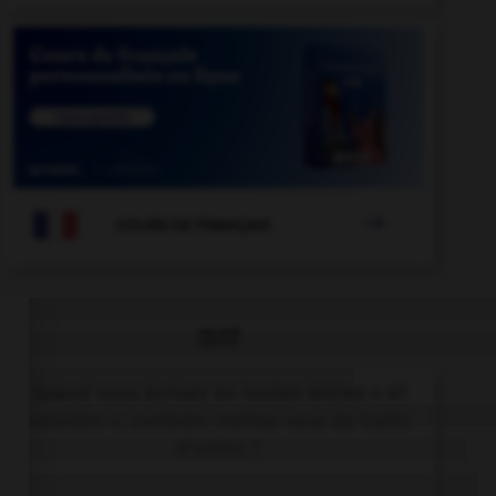

COURS DE FRANÇAIS
QUIZ
Quand vous écrivez en toutes lettres « 41
volailles », combien mettez-vous de traits
d'union ?