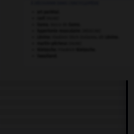
À DÉCOUVRIR DANS L'ENCYCLOPÉDIE
art pariétal.
cerf
.
[FAUNE]
Gama
.
Vasco de
Gama
.
hypertonie musculaire
.
[MÉDECINE]
Lénine
.
Vladimir Ilitch Oulianov, dit
Lénine
.
martin-pêcheur
.
[FAUNE]
Nietzsche
.
Friedrich
Nietzsche
.
Swaziland
.