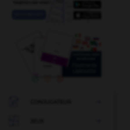
e
-
dysglobulinémie
-
dysgraphie
-
dysesthésie
-

CONJUGATEUR


JEUX
