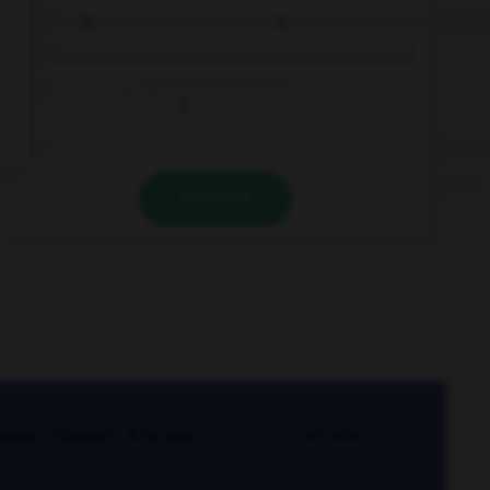
0
1
2
VALIDER
kies
Contact
À la une
© Larousse