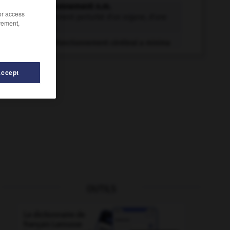
dysfonctionnement n.m.
/or access
Fonctionnement perturbé d'un organe, d'une
rement,
glande, etc.
Dysfonctionnement cérébral a minima
Accept
OUTILS