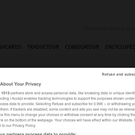
SHCARDS
TRADUCTEUR
CONJUGATEUR
ENCYCLOPÉD
Refuse and subsc
About Your Privacy
r
1013
partners store and access personal data, like browsing data or unique identif
ecting I Accept enables tracking technologies to support the purposes shown unde
ocess data to provide. Selecting Refuse and subscribe for 0.99€ > or withdrawing y
n.m.
e them. If trackers are disabled, some content and ads you see may not be as relevan
ce this menu to change your choices or withdraw consent at any time by clicking t
nk on the bottom of the webpage. Your choices will have effect within our Website.
er to our Privacy Policy.
ssions
Difficultés
ur partners process data to provide: