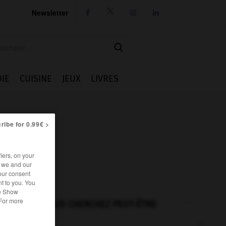
Newsletter




IE
CUISINE
JEUX
LIVRES
ribe for 0.99€ >
iers, on your
r we and our
our consent
t to you. You
he Show
 For more
VOUS CHERCHEZ PEUT-ÊTRE