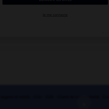
légales et crédits
CGU
CGV
Charte de confidentialité
Coo
+