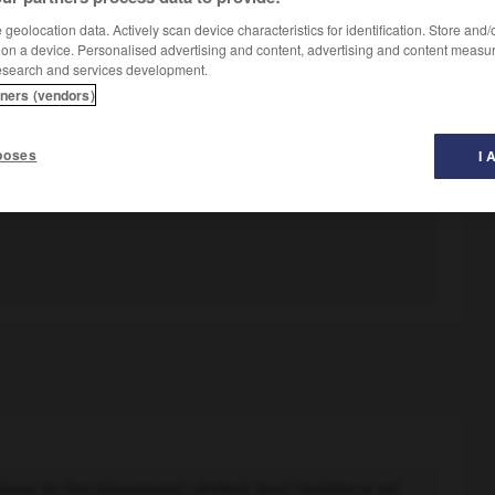
geolocation data. Actively scan device characteristics for identification. Store and
 on a device. Personalised advertising and content, advertising and content measu
esearch and services development.
tners (vendors)
poses
I 
, etc.
que. (La faillite est un cas de dysfonctionnement
ique du fonctionnement cérébral dont l'existence est