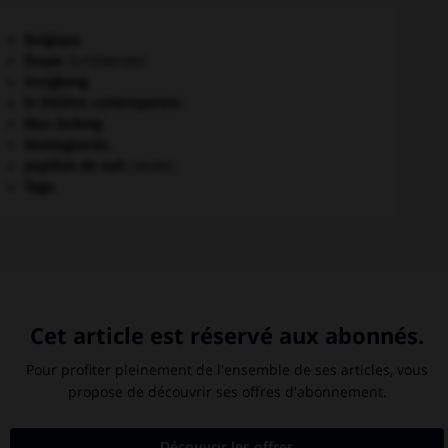
Belgique
.
Ésope
.
[LITTÉRATURE]
Hongkong
.
le théâtre contemporain.
Mao Zedong
.
Montagnards.
papillon de nuit
.
[FAUNE]
Togo
.