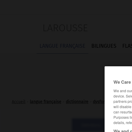
LAROUSSE
LANGUE FRANÇAISE
BILINGUES
FLA
We Care 
We and ou
device. Sel
partners pr
Accueil
>
langue française
>
dictionnaire
>
dysfonctionnement 
will disabl
can resurfa
Purposes li
details, ref
Définitions
Expre
We and o