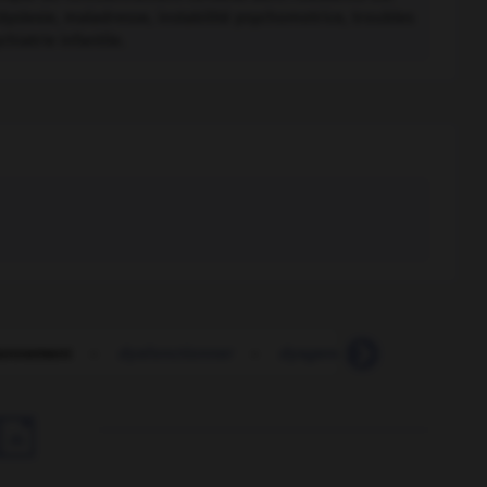
slexie, maladresse, instabilité psychomotrice, troubles
hiatrie infantile.
ionnement
-
dysfonctionner
-
dysgenèse
-
dysgéniqu
