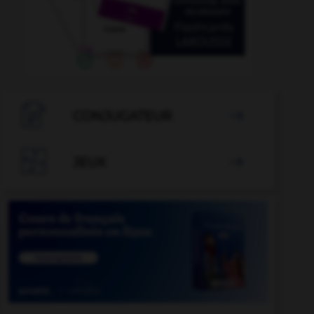

CONJUGATEUR


JEUX
