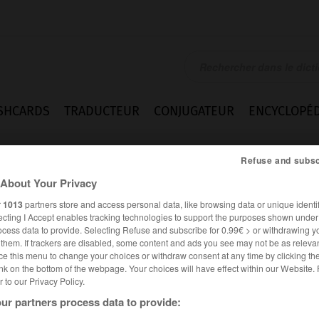
SHCARDS
TRADUCTEUR
CONJUGATEUR
ENCYCLOPÉD
Refuse and subsc
About Your Privacy
r
1013
partners store and access personal data, like browsing data or unique identif
ecting I Accept enables tracking technologies to support the purposes shown unde
ocess data to provide. Selecting Refuse and subscribe for 0.99€ > or withdrawing y
e them. If trackers are disabled, some content and ads you see may not be as relevan
ce this menu to change your choices or withdraw consent at any time by clicking t
nk on the bottom of the webpage. Your choices will have effect within our Website.
er to our Privacy Policy.
ur partners process data to provide: