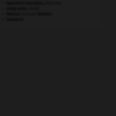
hypertonie musculaire
.
[MÉDECINE]
orang-outan
.
[FAUNE]
Rabelais
.
François
Rabelais
.
Swaziland
.