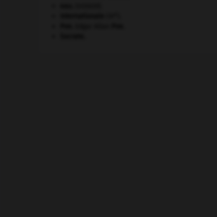
eau.
.
[DOSSIER]
e
Internationale
(III
).
Poe
.
Edgar Allan
Poe
.
Socrate
.