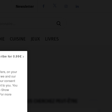
Newsletter




IE
CUISINE
JEUX
LIVRES
ribe for 0.99€ >
iers, on your
r we and our
our consent
t to you. You
he Show
 For more
VOUS CHERCHEZ PEUT-ÊTRE