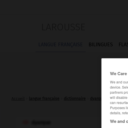
LAROUSSE
LANGUE FRANÇAISE
BILINGUES
FLA
We Care 
We and ou
device. Sel
partners pr
will disabl
Accueil
>
langue française
>
dictionnaire
>
dyarque n.m.
can resurfa
Purposes li
details, ref
We and o
dyarque
