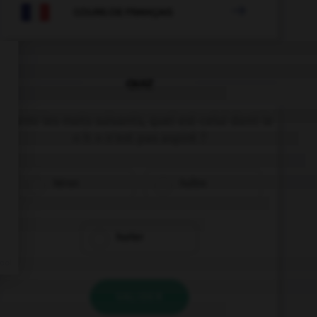

COURS DE FRANÇAIS
QUIZ
Parmi les mots suivants, quel est celui dont le
« h » n'est pas aspiré ?
héron
huître
hurler
VALIDER