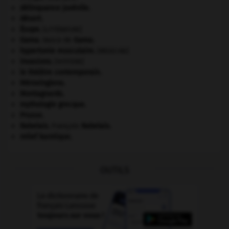
délinquance juvénile.
désert.
Ésope
.
[LITTÉRATURE]
Gama
.
Vasco de
Gama
.
hypertonie musculaire
.
[MÉDECINE]
invasions.
[HISTOIRE]
le théâtre contemporain.
Mérovingiens
.
Montagnards.
mythologie grecque.
Prusse
.
Rabelais
.
François
Rabelais
.
relief karstique.
OUTILS