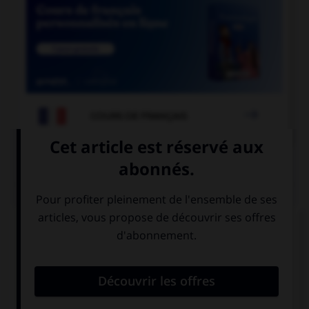

COURS DE FRANÇAIS
QUIZ
« Les équipes [grecque] et [turque] se sont
affrontées. » Où faut-il mettre un « s » ?
à « grecque »
aux deux
mais pas à
adjectifs