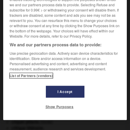
we and our partners process data to provide. Selecting Refuse and
subscribe for 0.99€ > or withdrawing your consent will disable them. If
trackers are disabled, some content and ads you see may not be as
VOUS CHERCHEZ PEUT-ÊTRE
relevant to you. You can resurface this menu to change your choices
or withdraw consent at any time by clicking the Show Purposes link on
the bottom of the webpage. Your choices will have effect within our
diffa n.f.
Website. For more details, refer to our Privacy Policy.
En Algérie, réception faite à des hôtes et dans
We and our partners process data to provide:
laquelle...
Use precise geolocation data. Actively scan device characteristics for
identification. Store and/or access information on a device.
Personalised advertising and content, advertising and content
measurement, audience research and services development.
diêu
-
diferencia
-
diffa
-
diffamant
-
diffamateu
List of Partners (vendors)

I Accept
Show Purposes
À DÉCOUVRIR DANS L'ENCYCLOPÉDIE
Code civil.
criquet pélerin
.
[FAUNE]
critique littéraire.