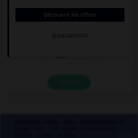
Nice est dans le
nous partons
midi de la
nous installer
France.
dans le midi.
il est bientôt
midi.
VALIDER
Applications mobiles
Index
Mentions légales et
crédits
CGU
CGV
Charte de confidentialité
Cookies
Contact
À la une