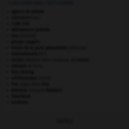
À DÉCOUVRIR DANS L'ENCYCLOPÉDIE
agence de presse.
Cent-Jours
(les).
Code civil.
délinquance juvénile.
eau.
.
[DOSSIER]
groupe sanguin.
hernie de la paroi abdominale
.
[MÉDECINE]
e
Internationale
(III
).
Lénine
.
Vladimir Ilitch Oulianov, dit
Lénine
.
Léonard
de Vinci.
Mao Zedong
.
ornithorynque
.
[FAUNE]
Poe
.
Edgar Allan
Poe
.
Rabelais
.
François
Rabelais
.
Swaziland
.
tourisme.
OUTILS