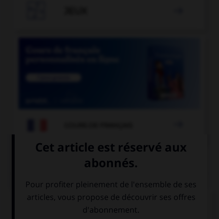

JEUX


COURS DE FRANÇAIS
QUIZ
Dans laquelle de ces phrases le mot « midi »
devrait-il porter une majuscule ?