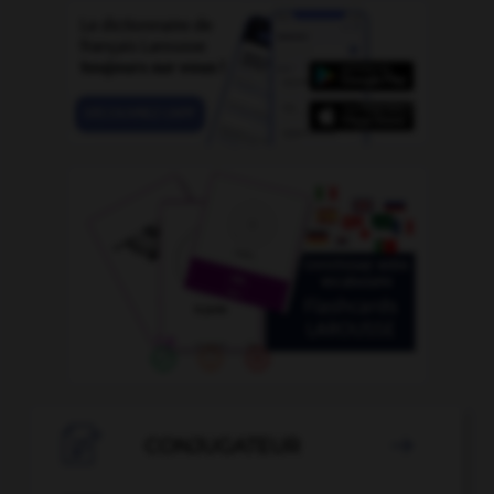

CONJUGATEUR
