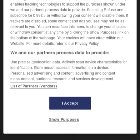
enables tracking technologies to support the purposes shown under
Dénomination courante d'un antivitaminique K, isolé
we and our partners process data to provide. Selecting Refuse and
initialement du mélilot, préparé maintenant par
subscribe for 0.99€ > or withdrawing your consent will disable them. If
synthèse et utilisé comme médicament anticoagulant.
trackers are disabled, some content and ads you see may not be as
relevant to you. You can resurface this menu to change your choices
or withdraw consent at any time by clicking the Show Purposes link on
the bottom of the webpage. Your choices will have effect within our
Website. For more details, refer to our Privacy Policy.
VOUS CHERCHEZ PEUT-ÊTRE
We and our partners process data to provide:
Use precise geolocation data. Actively scan device characteristics for
dicoumarol n.m.
identification. Store and/or access information on a device.
Dénomination courante d'un antivitaminique K,
Personalised advertising and content, advertising and content
isolé initialement du mélilot, préparé maintenant...
measurement, audience research and services development.
List of Partners (vendors)
I Accept
dicotylédone
-
dicoumarol, dicoumarine
-
dicranomyia
-
Show Purposes
