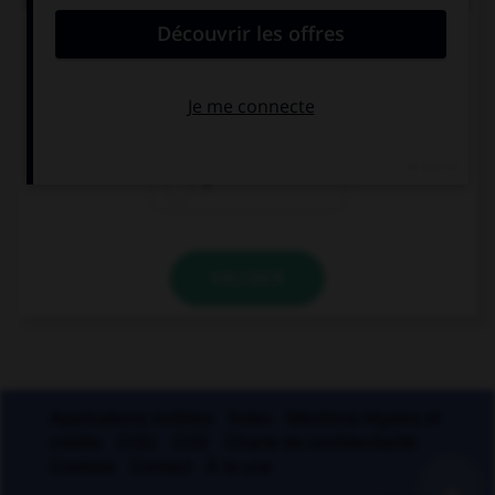
nombre de mots du français moderne, une lettre.
Laquelle ?
i
s
r
VALIDER
Applications mobiles
Index
Mentions légales et
crédits
CGU
CGV
Charte de confidentialité
Cookies
Contact
À la une
+