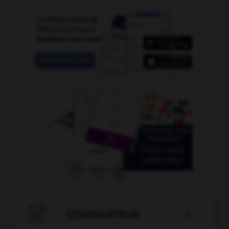

CONJUGATEUR
