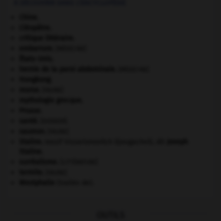
À DÉCOUVRIR DANS L'ENCYCLOPÉDIE
Chine
.
Cléopâtre
.
critique littéraire.
embarrure
.
[MÉDECINE]
États-Unis
.
hernie de la paroi abdominale
.
[MÉDECINE]
Hongkong
.
morse
.
[FAUNE]
mythologie grecque.
Prusse
.
santé.
.
[DOSSIER]
saumon
.
[FAUNE]
Staline
.
Iossif Vissarionovitch Djougachvili, dit
Joseph
Staline
.
surréalisme.
[LITTÉRATURE]
termite
.
[FAUNE]
Westphalie
(traités de).
OUTILS