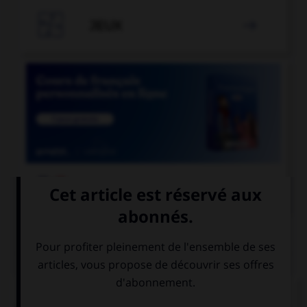

JEUX


COURS DE FRANÇAIS
QUIZ
L'accent circonflexe a remplacé, dans un grand