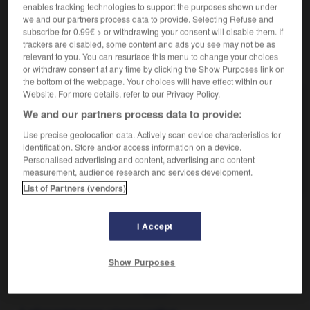
Compagnon du Devoir.
enables tracking technologies to support the purposes shown under
we and our partners process data to provide. Selecting Refuse and
subscribe for 0.99€ > or withdrawing your consent will disable them. If
trackers are disabled, some content and ads you see may not be as
relevant to you. You can resurface this menu to change your choices
VOUS CHERCHEZ PEUT-ÊTRE
or withdraw consent at any time by clicking the Show Purposes link on
the bottom of the webpage. Your choices will have effect within our
Website. For more details, refer to our Privacy Policy.
devoirant n.m.
We and our partners process data to provide:
Compagnon du Devoir.
Use precise geolocation data. Actively scan device characteristics for
dévorant adj.
identification. Store and/or access information on a device.
Qui épuise, consume par son intensité, son côté
Personalised advertising and content, advertising and content
exclusif.
measurement, audience research and services development.
List of Partners (vendors)
I Accept
oir
-
devoir
-
devoirant, dévorant
-
dévoisement
-
Show Purposes
