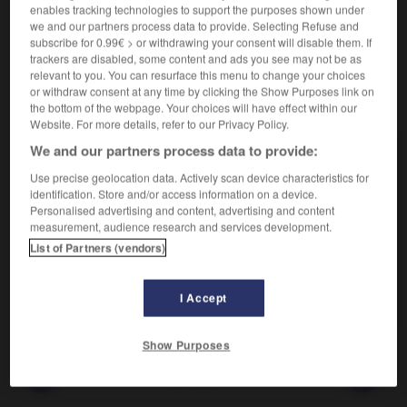
enables tracking technologies to support the purposes shown under
chirurgien-dentiste
we and our partners process data to provide. Selecting Refuse and
subscribe for 0.99€ > or withdrawing your consent will disable them. If
trackers are disabled, some content and ads you see may not be as
relevant to you. You can resurface this menu to change your choices
or withdraw consent at any time by clicking the Show Purposes link on
VOUS CHERCHEZ PEUT-ÊTRE
the bottom of the webpage. Your choices will have effect within our
Website. For more details, refer to our Privacy Policy.
We and our partners process data to provide:
dentiste n.
Praticien diplômé spécialisé dans les soins et la
Use precise geolocation data. Actively scan device characteristics for
chirurgie des dents.
identification. Store and/or access information on a device.
Personalised advertising and content, advertising and content
chirurgien-dentiste n.m.
measurement, audience research and services development.
Synonyme de dentiste.
List of Partners (vendors)
mécanicien-dentiste n.m.
Synonyme vieilli de prothésiste dentaire.
I Accept
Show Purposes
tinaire
-
dentine
-
dentiste
-
dentisterie
-
dentiti