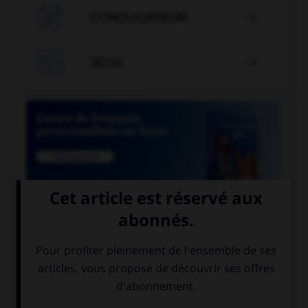

CONJUGATEUR


JEUX


COURS DE FRANÇAIS
QUIZ