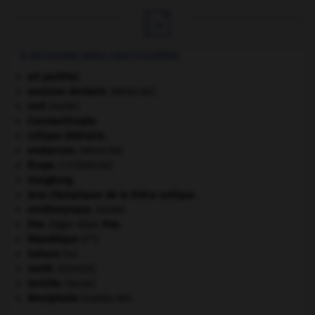

À DÉCOUVRIR DANS L'ENCYCLOPÉDIE
art pariétal.
avulsion dentaire
.
[MÉDECINE]
cerf
.
[FAUNE]
Constantinople
.
critique littéraire.
embarrure
.
[MÉDECINE]
Ésope
.
[LITTÉRATURE]
Hongkong
.
Jeux Olympiques de la Grèce antique
.
ornithorynque
.
[FAUNE]
Poe
.
Edgar Allan
Poe
.
re
République
(I
).
Sahara
(le).
santé.
.
[DOSSIER]
termite
.
[FAUNE]
Westphalie
(traités de).