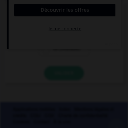
Si un homme reste coi, une femme reste quoi ?
coie
coite
coi (invariable)
VALIDER
Applications mobiles
Index
Mentions légales et
crédits
CGU
CGV
Charte de confidentialité
Cookies
Contact
À la une
+