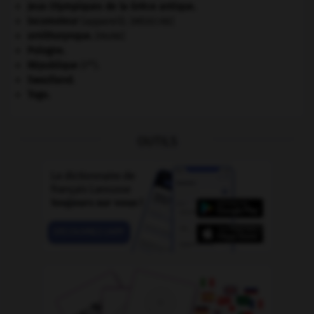
Jeux Olympiques de la Grèce antique
.
locomoteur
(appareil).
[MÉDECINE]
ornithorynque
.
[FAUNE]
Pologne
.
re
République
(I
).
Swaziland
.
Togo
.
OUTILS