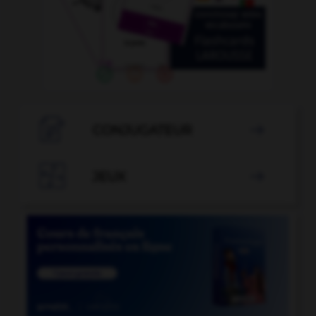

CONJUGATEUR


JEUX
