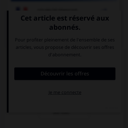

COURS DE FRANÇAIS
QUIZ
« Les opérettes que j'ai [entendu] chanter. »
Comment faut-il écrire « entendu » ?
entendu
entendues
entendue (si le
narrateur est
une fille)