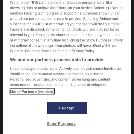
We and our
1015
partners store and access personal data, like
d'être poussé vers l'extérieur sous l'effet de la force
browsing data or unique identifiers, on your device. Selecting I Accept
centrifuge.)
enables tracking technologies to support the purposes shown under
we and our partners process data to provide. Selecting Refuse and
Synonyme de
déversement
; valeur, mesurée, d'un
2.
subscribe for 0.99€ > or withdrawing your consent will disable them. If
déversement.
trackers are disabled, some content and ads you see may not be as
Synonyme :
relevant to you. You can resurface this menu to change your choices
déversement
or withdraw consent at any time by clicking the Show Purposes link on
the bottom of the webpage. Your choices will have effect within our
Forme évasée de la coque à l'avant du navire, depuis
Website. For more details, refer to our Privacy Policy.
3.
la flottaison jusqu'au pont supérieur.
We and our partners process data to provide:
Synonyme :
Use precise geolocation data. Actively scan device characteristics for
renvoi
identification. Store and/or access information on a device.
Personalised advertising and content, advertising and content
Relèvement du bord extérieur d'une route dans les
4.
measurement, audience research and services development.
virages pour éviter le dérapage.
List of Partners (vendors)
I Accept
VOUS CHERCHEZ PEUT-ÊTRE
Show Purposes
dévers n.m.