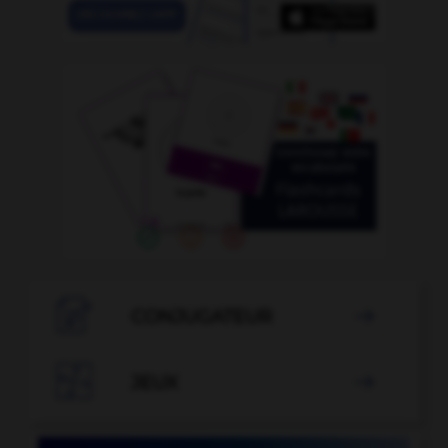

CONJUGATEUR


JEUX
