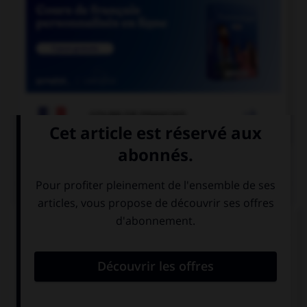

COURS DE FRANÇAIS
QUIZ
À quelle forme est employé le verbe dans la
phrase : « Ce matin, il souffle un vent glacial » ?
la forme passive
la forme
exceptionnelle