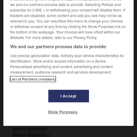
we and our partners process data to provide. Selecting Refuse and
subscribe for 0.99€ > or withdrawing your consent will disable them. If
trackers are disabled, some content and ads you see may not be as
VOUS CHERCHEZ PEUT-ÊTRE
relevant to you. You can resurface this menu to change your choices
or withdraw consent at any time by clicking the Show Purposes link on
the bottom of the webpage. Your choices will have effect within our
démonstrateur n.
Website. For more details, refer to our Privacy Policy.
Personne qui fait de la démonstration pour une
We and our partners process data to provide:
marque de...
Use precise geolocation data. Actively scan device characteristics for
identification. Store and/or access information on a device.
Personalised advertising and content, advertising and content
measurement, audience research and services development.
-
démonomanie
-
démonstrateur
-
démonstratif
-
d
List of Partners (vendors)
I Accept

Show Purposes
À DÉCOUVRIR DANS L'ENCYCLOPÉDIE
absorption intestinale
.
[MÉDECINE]
agence de presse.
Aliénor d'Aquitaine
.