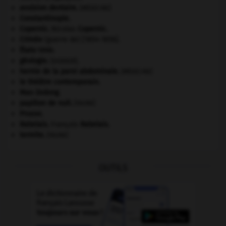
avulsion dentaire
.
[MÉDECINE]
Constantinople
.
Copernic
.
Nicolas
Copernic
.
Crimée
(guerre de) [1854-1856].
États-Unis
.
géologie.
.
[DOSSIER]
hernie de la paroi abdominale
.
[MÉDECINE]
le théâtre contemporain.
Mao Zedong
.
papillon de nuit
.
[FAUNE]
Prusse
.
Rabelais
.
François
Rabelais
.
termite
.
[FAUNE]
OUTILS