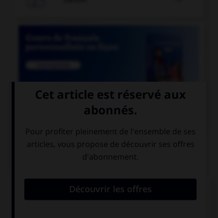

COURS DE FRANÇAIS
QUIZ
Lequel de ces mots existe au singulier ?