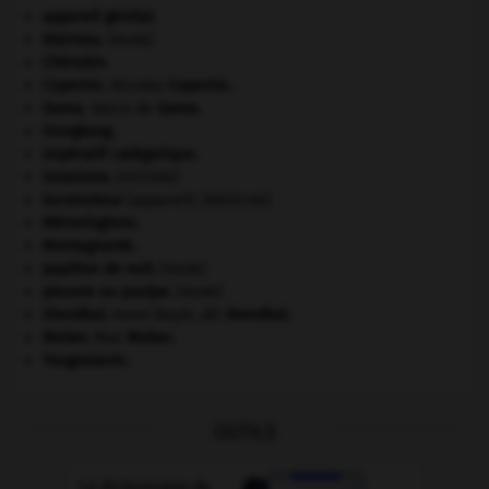
appareil génital.
blaireau
.
[FAUNE]
Chérubin
.
Copernic
.
Nicolas
Copernic
.
Gama
.
Vasco de
Gama
.
Hongkong
.
impératif catégorique.
invasions.
[HISTOIRE]
locomoteur
(appareil).
[MÉDECINE]
Mérovingiens
.
Montagnards.
papillon de nuit
.
[FAUNE]
pieuvre ou poulpe
.
[FAUNE]
Stendhal
.
Henri Beyle, dit
Stendhal
.
Weber
.
Max
Weber
.
Yougoslavie
.
OUTILS