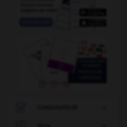

CONJUGATEUR


JEUX
