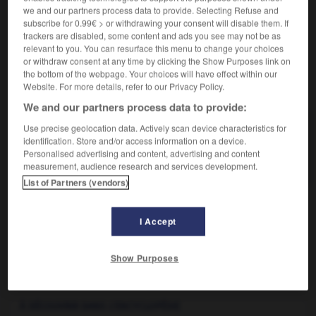
we and our partners process data to provide. Selecting Refuse and
poids, hauteur, 400 m (première journée) ; 110 m haies,
subscribe for 0.99€ > or withdrawing your consent will disable them. If
disque, perche, javelot, 1 500 m (seconde journée).
trackers are disabled, some content and ads you see may not be as
relevant to you. You can resurface this menu to change your choices
or withdraw consent at any time by clicking the Show Purposes link on
the bottom of the webpage. Your choices will have effect within our
VOUS CHERCHEZ PEUT-ÊTRE
Website. For more details, refer to our Privacy Policy.
We and our partners process data to provide:
décathlon n.m.
Use precise geolocation data. Actively scan device characteristics for
identification. Store and/or access information on a device.
Discipline d'athlétisme masculin comportant dix
Personalised advertising and content, advertising and content
épreuves qui se déroulent en...
measurement, audience research and services development.
List of Partners (vendors)
I Accept
le
-
décasyllabe
-
décathlon
-
décathlonien
-
déc
Show Purposes

À DÉCOUVRIR DANS L'ENCYCLOPÉDIE