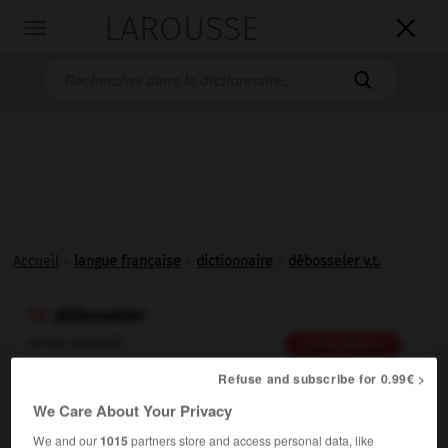
LAROUSSE

Toggle
navigation

Accueil
>
langue française
>
dictionnaire
>
débosseler v.t.
débosseler

verbe transitif
Conjugaison
Refuse and subscribe for 0.99€ >
Faire disparaître les
bosses
d'un objet métallique.
Synonyme :
We Care About Your Privacy
aplanir
We and our
1015
partners store and access personal data, like