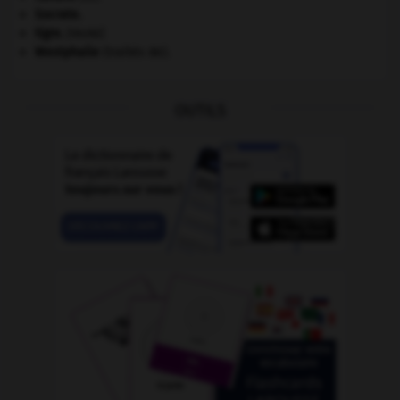
Socrate
.
tigre
.
[FAUNE]
Westphalie
(traités de).
OUTILS