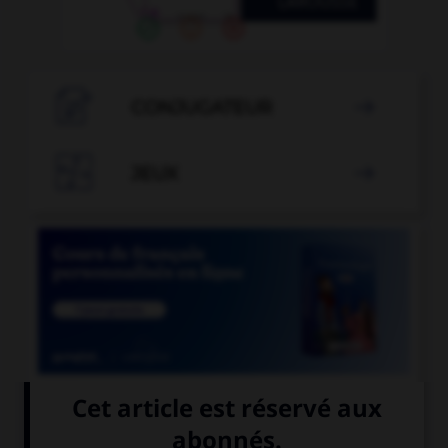

CONJUGATEUR


JEUX


COURS DE FRANÇAIS