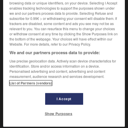
Contraire :
browsing data or unique identifiers, on your device. Selecting I Accept
enables tracking technologies to support the purposes shown under
bosseler
we and our partners process data to provide. Selecting Refuse and
subscribe for 0.99€ > or withdrawing your consent will disable them. If
trackers are disabled, some content and ads you see may not be as
relevant to you. You can resurface this menu to change your choices
or withdraw consent at any time by clicking the Show Purposes link on
VOUS CHERCHEZ PEUT-ÊTRE
the bottom of the webpage. Your choices will have effect within our
Website. For more details, refer to our Privacy Policy.
débosseler v.t.
We and our partners process data to provide:
Faire disparaître les bosses d'un objet métallique.
Use precise geolocation data. Actively scan device characteristics for
identification. Store and/or access information on a device.
Personalised advertising and content, advertising and content
measurement, audience research and services development.
List of Partners (vendors)

DIFFICULTÉS
CONJUGAISON
I Accept
Comme bosseler. Attention à l'alternance -
ll-/-l
- :
il
débosselle, nous débosselons ; il débosselait ; il
Show Purposes
débossela ; il débossellera
.