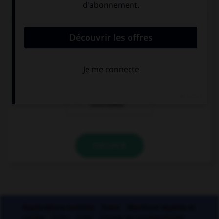
Pour les mots « sandwich » ou « match », quel
pluriel faut-il utiliser de préférence en français ?
sandwiches et
sandwichs et
matches
matchs
les mots sont
invariables
VALIDER
Applications mobiles
Index
Mentions légales et
crédits
CGU
CGV
Charte de confidentialité