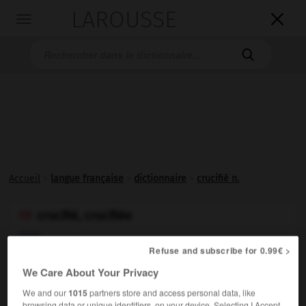
LAROUSSE

Toggle
navigation

Accueil
>
langue française
>
dictionnaire
>
crucifié n.
crucifié, crucifiée

nom
Refuse and subscribe for 0.99€ >
Personne mise en
croix
.
We Care About Your Privacy
We and our
1015
partners store and access personal data, like
browsing data or unique identifiers, on your device. Selecting I Accept