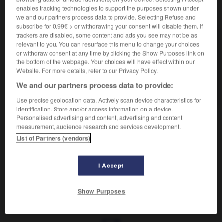
enables tracking technologies to support the purposes shown under
VOUS CHERCHEZ PEUT-ÊTRE
we and our partners process data to provide. Selecting Refuse and
subscribe for 0.99€ > or withdrawing your consent will disable them. If
trackers are disabled, some content and ads you see may not be as
crucifié n.
relevant to you. You can resurface this menu to change your choices
Personne mise en croix.
or withdraw consent at any time by clicking the Show Purposes link on
the bottom of the webpage. Your choices will have effect within our
Le Crucifié
Website. For more details, refer to our Privacy Policy.
crucifier v.t.
We and our partners process data to provide:
Faire subir à quelqu'un le supplice de la croix.
Use precise geolocation data. Actively scan device characteristics for
identification. Store and/or access information on a device.
Personalised advertising and content, advertising and content
measurement, audience research and services development.

EXPRESSIONS
List of Partners (vendors)
Le Crucifié,
Jésus-Christ.
I Accept
Show Purposes
rucial
-
crucifère
-
crucifié
-
crucifiement
-
crucif