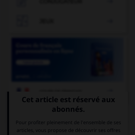

CONJUGATEUR


JEUX


COURS DE FRANÇAIS
QUIZ