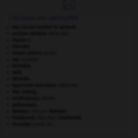

À DÉCOUVRIR DANS L'ENCYCLOPÉDIE
Ave, Caesar, morituri te salutant
.
avulsion dentaire
.
[MÉDECINE]
Charles X
.
Chérubin
.
criquet pélerin
.
[FAUNE]
eau.
.
[DOSSIER]
Girondins
.
Haïti
.
Héraclès
.
hypertonie musculaire
.
[MÉDECINE]
Mao Zedong
.
ornithorynque
.
[FAUNE]
paléozoïque.
Rabelais
.
François
Rabelais
.
Tchaïkovski
.
Piotr Ilitch
Tchaïkovski
.
Versailles
(traité de).