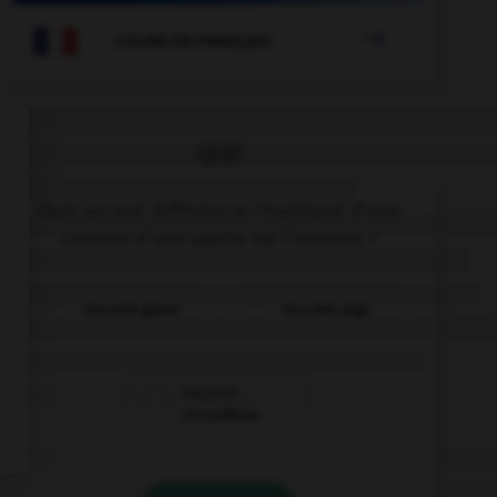

COURS DE FRANÇAIS
QUIZ
Quel accent différencie l'habitant d'une
colonie d'une partie de l'intestin ?
l'accent grave
l'accent aigu
l'accent
circonflexe