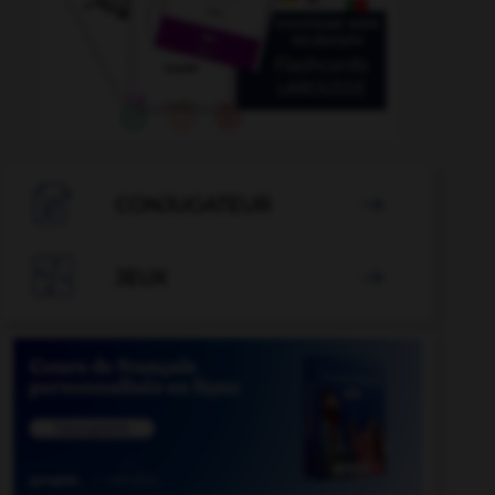

CONJUGATEUR


JEUX
