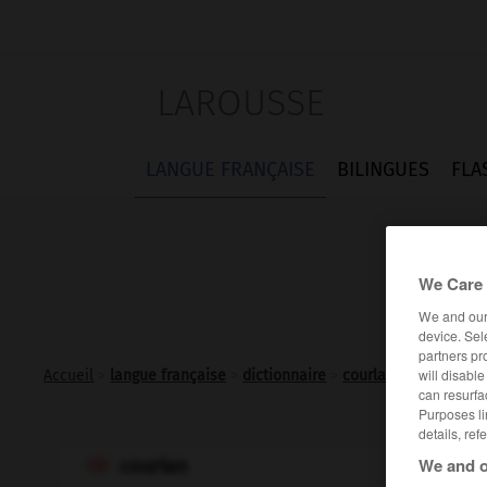
LAROUSSE
LANGUE FRANÇAISE
BILINGUES
FLA
We Care 
We and ou
device. Sel
partners pr
will disabl
Accueil
>
langue française
>
dictionnaire
>
courlan n.m.
can resurfa
Purposes li
details, ref
We and o
courlan
