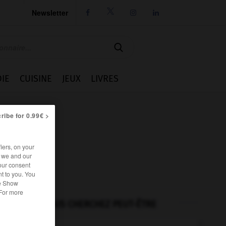
Newsletter




IE
CUISINE
JEUX
LIVRES
ribe for 0.99€ >
iers, on your
r we and our
our consent
t to you. You
he Show
 For more
VOUS CHERCHEZ PEUT-ÊTRE