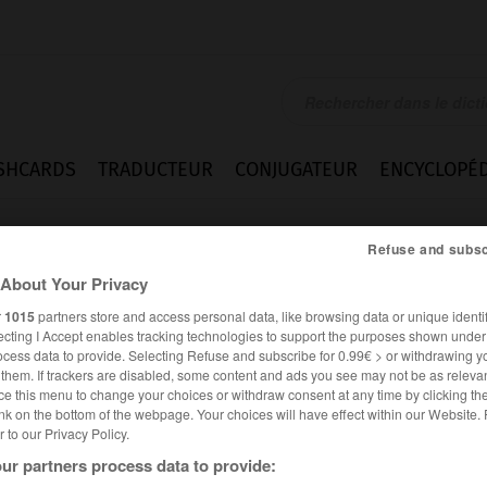
SHCARDS
TRADUCTEUR
CONJUGATEUR
ENCYCLOPÉD
Refuse and subsc
About Your Privacy
r
1015
partners store and access personal data, like browsing data or unique identif
ecting I Accept enables tracking technologies to support the purposes shown unde
ocess data to provide. Selecting Refuse and subscribe for 0.99€ > or withdrawing y
e them. If trackers are disabled, some content and ads you see may not be as relevan
ce this menu to change your choices or withdraw consent at any time by clicking t
nk on the bottom of the webpage. Your choices will have effect within our Website.
er to our Privacy Policy.
ur partners process data to provide: