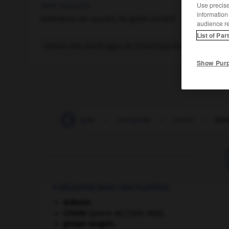
Use precise 
nom masculin
information
(altération de
courliri,
du galibi
kurliri
)
audience r
List of Par
Oiseau des marécages de l'Amérique tropicale, gran
Show Pur
-
courge
-
courgée
-
courgette
-
courir
-
cou
À DÉCOUVRIR DANS L'ENCYCLOPÉDIE
Ardenne
.
Crimée
(guerre de) [1854-1856].
groupe sanguin.