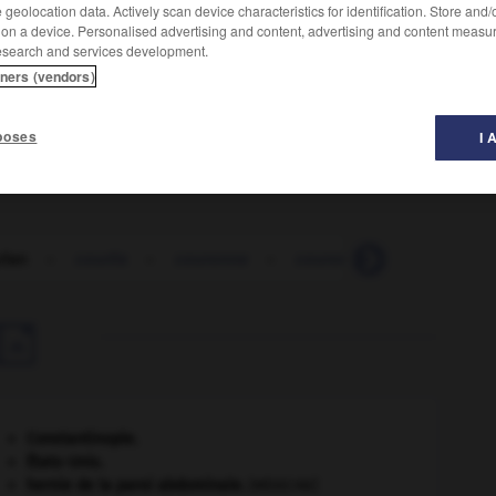
geolocation data. Actively scan device characteristics for identification. Store and
 on a device. Personalised advertising and content, advertising and content measu
esearch and services development.
tners (vendors)
d consommateur d'escargots.
poses
I 
rlan
-
courlis
-
couronne
-
couronne-jacket
-
cou

Constantinople
.
États-Unis
.
hernie de la paroi abdominale
.
[MÉDECINE]