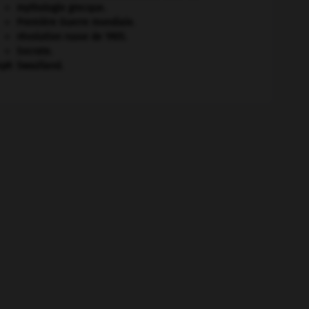
mythologie grecque.
Première Guerre mondiale
.
révolution russe de 1905
.
Socrate
.
eph
Swaziland
.