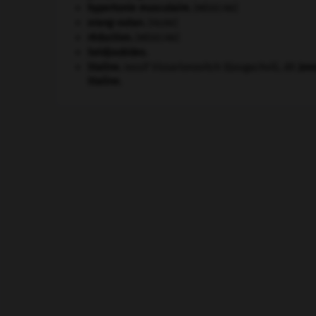
hypertonie musculaire
.
[MÉDECINE]
orang-outan
.
[FAUNE]
réduction
.
[MÉDECINE]
Seldjoukides
.
Staline
.
Iossif Vissarionovitch Djougachvili, dit
Jos
Staline
.