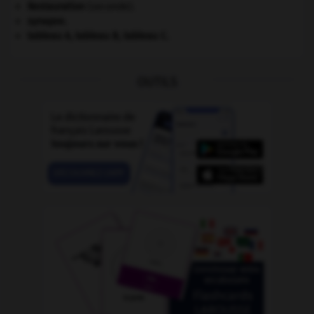
Restauration
(seconde).
synapse.
tableau A, tableau B, tableau C.
OUTILS