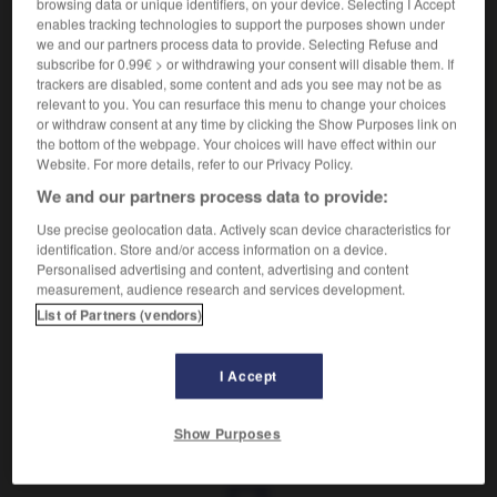
VOUS CHERCHEZ PEUT-ÊTRE
browsing data or unique identifiers, on your device. Selecting I Accept
enables tracking technologies to support the purposes shown under
we and our partners process data to provide. Selecting Refuse and
subscribe for 0.99€ > or withdrawing your consent will disable them. If
cortico-spinal adj.
trackers are disabled, some content and ads you see may not be as
Voie cortico-spinale...
relevant to you. You can resurface this menu to change your choices
or withdraw consent at any time by clicking the Show Purposes link on
the bottom of the webpage. Your choices will have effect within our
Website. For more details, refer to our Privacy Policy.
We and our partners process data to provide:

EXPRESSIONS
Use precise geolocation data. Actively scan device characteristics for
Voie cortico-spinale
,
ensemble des fibres nerveuses
identification. Store and/or access information on a device.

Personalised advertising and content, advertising and content
directes ou indirectes unissant la circonvolution frontale
measurement, audience research and services development.
ascendante (cortex moteur) à la moelle épinière.
List of Partners (vendors)
Synonymes :
faisceau pyramidal - voie motrice
I Accept
Show Purposes
um
-
corticoïde
-
cortico-spinal
-
corticostérone
-