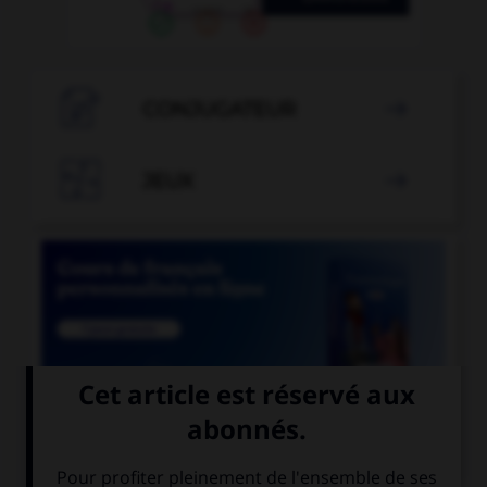

CONJUGATEUR


JEUX


COURS DE FRANÇAIS