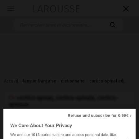
LAROUSSE

Toggle
navigation

Accueil
>
langue française
>
dictionnaire
>
cortico-spinal adj.
cortico-spinal, cortico-spinale, cortico-

spinaux
adjectif
Refuse and subscribe for 0.99€ >
We Care About Your Privacy
We and our
1013
partners store and access personal data, like