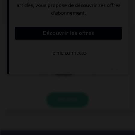
QUIZ
Lequel de ces mots n'est pas du genre féminin ?
épithète
épitaphe
épilogue
VALIDER