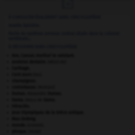

À CONSULTER ÉGALEMENT DANS L'ENCYCLOPÉDIE
moelle épinière.
Partie du système nerveux central située dans la colonne
vertébrale...
À DÉCOUVRIR DANS L'ENCYCLOPÉDIE
Ave, Caesar, morituri te salutant
.
avulsion dentaire
.
[MÉDECINE]
Carthage
.
Cent-Jours
(les).
champignon.
contrebasse
.
[MUSIQUE]
Dumas
.
Alexandre
Dumas
.
Gama
.
Vasco de
Gama
.
Héraclès
.
Jeux Olympiques de la Grèce antique
.
Mao Zedong
.
monde.
.
[DOSSIER]
phoque
.
[FAUNE]