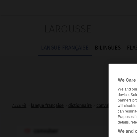
LAROUSSE
LANGUE FRANÇAISE
BILINGUES
FLA
We Care 
We and ou
device. Sel
partners pr
will disabl
Accueil
>
langue française
>
dictionnaire
>
convulser v.t.
can resurfa
Purposes li
details, ref
We and o
convulser
