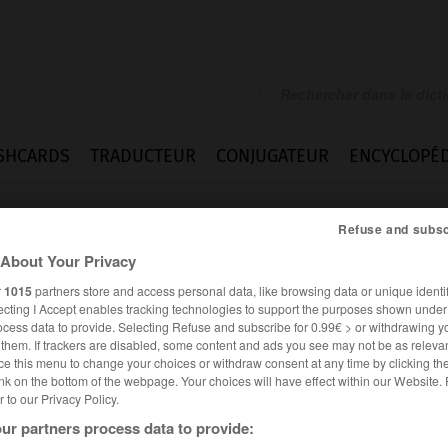
SHCARDS
TRADUCTEUR
CONJUGATEUR
ENCYCLOPÉD
Refuse and subsc
About Your Privacy
r
1015
partners store and access personal data, like browsing data or unique identif
ecting I Accept enables tracking technologies to support the purposes shown unde
ocess data to provide. Selecting Refuse and subscribe for 0.99€ > or withdrawing y
e them. If trackers are disabled, some content and ads you see may not be as relevan
ce this menu to change your choices or withdraw consent at any time by clicking t
nk on the bottom of the webpage. Your choices will have effect within our Website.
er to our Privacy Policy.
ur partners process data to provide: