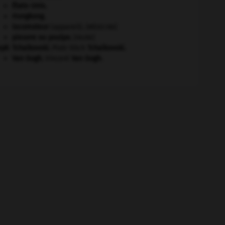
États-Unis
.
Hongkong
.
locomoteur
(appareil).
[MÉDECINE]
pieuvre ou poulpe
.
[FAUNE]
eph
Tchaïkovski
.
Piotr Ilitch
Tchaïkovski
.
Van Gogh
.
Vincent
Van Gogh
.