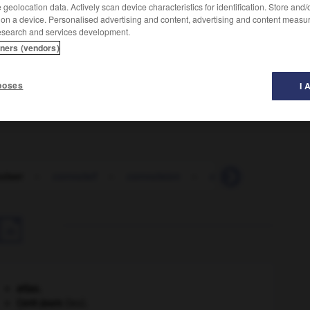
geolocation data. Actively scan device characteristics for identification. Store and
Conjugaison
 on a device. Personalised advertising and content, advertising and content measu
esearch and services development.
tners (vendors)
u'un, une partie de son corps :
La peur convulsait son
poses
I 
ulser
-
convulsif
-
convulsion
-
convulsionnaire
-

atlas.
Cent-Jours
(les).