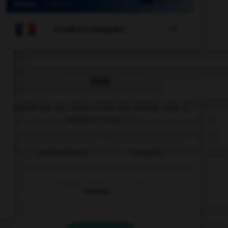

COURS DE FRANÇAIS
QUIZ
Lequel de ces mots n'est pas formé avec le
préfixe « mal » ?
malintentionné
malappris
malaxer