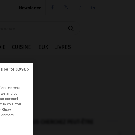
Newsletter




IE
CUISINE
JEUX
LIVRES
ribe for 0.99€ >
iers, on your
r we and our
our consent
t to you. You
he Show
 For more
VOUS CHERCHEZ PEUT-ÊTRE