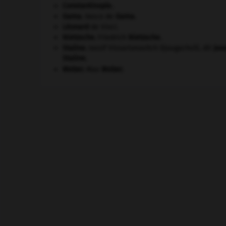
Constantinople
.
Gama
.
Vasco de
Gama
.
Léonard
de Vinci.
Nietzsche
.
Friedrich
Nietzsche
.
Staline
.
Iossif Vissarionovitch Djougachvili, dit
Jos
Staline
.
Weber
.
Max
Weber
.