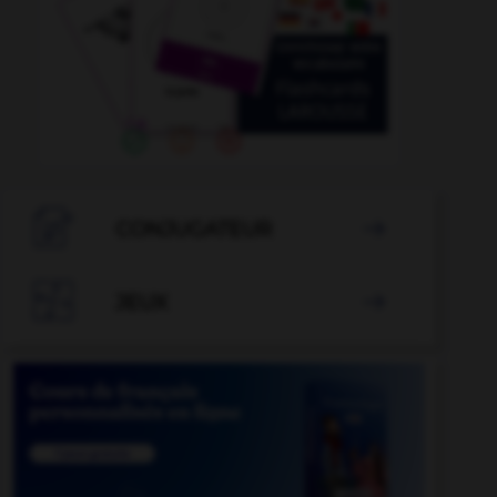

CONJUGATEUR


JEUX
