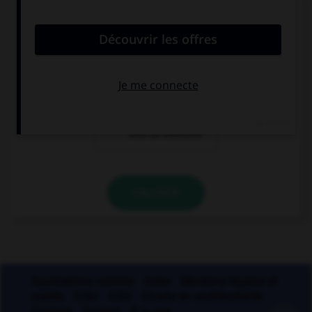
Quelle locution est correcte ?
un soi-disant
un soi-disant
vase grec
prince
un soi-disant
trou de mémoire
VALIDER
Applications mobiles
Index
Mentions légales et
crédits
CGU
CGV
Charte de confidentialité
Cookies
Contact
À la une