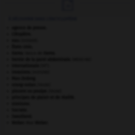

À DÉCOUVRIR DANS L'ENCYCLOPÉDIE
agence de presse.
Cléopâtre
.
eau.
.
[DOSSIER]
États-Unis
.
Gama
.
Vasco de
Gama
.
hernie de la paroi abdominale
.
[MÉDECINE]
e
Internationale
(III
).
invasions.
[HISTOIRE]
Mao Zedong
.
orang-outan
.
[FAUNE]
pieuvre ou poulpe
.
[FAUNE]
principes de plaisir et de réalité.
sionisme.
Socrate
.
Swaziland
.
Weber
.
Max
Weber
.