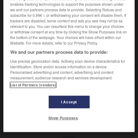
scientifiques, etc.
enables tracking technologies to support the purposes shown under
we and our partners process data to provide. Selecting Refuse and
Service de l'armée de terre, de l'air et de la marine
4.
subscribe for 0.99€ > or withdrawing your consent will disable them. If
chargé de missions de logistique (administration,
trackers are disabled, some content and ads you see may not be as
gestion).
relevant to you. You can resurface this menu to change your choices
or withdraw consent at any time by clicking the Show Purposes link on
the bottom of the webpage. Your choices will have effect within our
Website. For more details, refer to our Privacy Policy.
We and our partners process data to provide:
VOUS CHERCHEZ PEUT-ÊTRE
Use precise geolocation data. Actively scan device characteristics for
identification. Store and/or access information on a device.
commissariat n.m.
Personalised advertising and content, advertising and content
Endroit où un commissaire de police a ses services.
measurement, audience research and services development.
List of Partners (vendors)
haut-commissariat n.m.
Fonction de haut-commissaire.
I Accept
Show Purposes
mmissaire-priseur
-
commissariat
-
commission
-
co