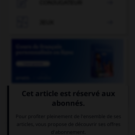

CONJUGATEUR


JEUX


COURS DE FRANÇAIS
QUIZ