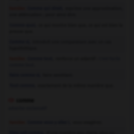
Familier.
Comme qui dirait,
exprime une approximation,
une atténuation ; pour ainsi dire.
Comme quoi,
ce qui montre bien que, ce qui est bien la
preuve que.
Comme si,
introduit une comparaison avec un cas
hypothétique.
Familier.
Comme tout,
renforce un adjectif :
C'est facile
comme tout.
Faire comme si,
faire semblant.
Tout comme,
exactement de la même manière que.
comme

adverbe exclamatif
Familier.
Comme vous y allez !,
vous exagérez.
Dieu sait comme,
d'une manière peu claire, plus ou