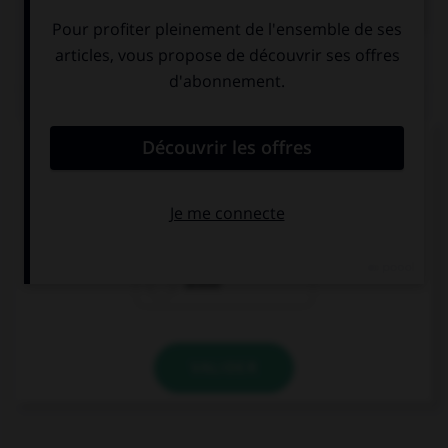
QUIZ
Le mot « zénith » est d'origine :
latine
saxonne
arabe
VALIDER