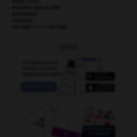
morse
.
[FAUNE]
révolution russe de 1905
.
Seldjoukides
.
Swaziland
.
Van Gogh
.
Vincent
Van Gogh
.
OUTILS