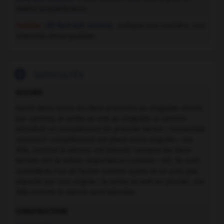
moins suspecte.vous.
Familier.
(Il) faut voir comme,
indique une manière, une
intensité remarquables.

DIFFICULTÉS
ACCORD
Après deux noms ou deux pronoms au singulier réunis
par
comme
, le verbe se met au singulier si
comme
introduit un complément du premier terme ; l'ensemble
comme
(+ complément) est placé entre virgules :
ma
fille, comme la sienne, est blonde
. Lorsque les deux
termes ont la même importance (
comme
= et), ils sont
considérés l'un et l'autre comme sujets et ne sont pas
séparés par une virgule ; le verbe se met au pluriel :
ma
fille comme la sienne sont blondes
.
CONSTRUCTION