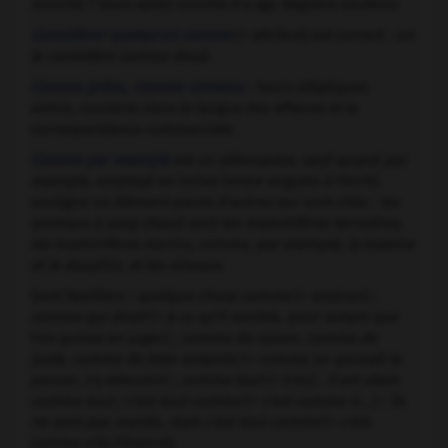
nomme ? Vous savez comme il a agi
. Registre soutenu.
Considérer quelqu'un comme
(+ attribut) est correct :
on
le considère comme doué
.
Comme prévu, comme convenu
: tours elliptiques
admis, courants dans la langue des affaires et la
correspondance commerciale.
Comme par exemple
est un pléonasme, sauf quand
par
exemple
, employé en incise (entre virgules à l'écrit),
souligne un élément parmi d'autres qui sont cités :
les
animaux à sang chaud sont les mammifères terrestres,
les mammifères marins, comme, par exemple, la baleine
et le dauphin, et les oiseaux
.
Sont familiers :
quelque chose comme
(= environ) ;
comme qui dirait
(= à ce qu'il semble, pour autant que
l'on puisse en juger) ;
comme de raison, comme de
juste, comme de bien entendu
(= comme on pouvait le
penser, s'y attendre) ;
comme tout
(= très) :
il est vilain
comme tout ; c'est tout comme
(= c'est comme si...) :
ils
ne sont pas mariés, mais c'est tout comme
(= c'est
comme s'ils l'étaient).