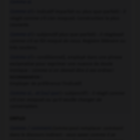
Comme si
.
Comme si
(+ indicatif imparfait ou plus-que-parfait) :
il
réagit comme s'il s'en moquait
. Construction la plus
courante.
Comme si
(+ subjonctif plus-que-parfait) :
il réagissait
comme s'il se fût moqué de nous
. Registre littéraire ou
très soutenu.
Comme si
(+ conditionnel), employé dans une phrase
exclamative pour exprimer une nuance de doute
ironique :
comme si on devrait être à ses ordres
!
recommandation :
Employer de préférence l'indicatif.
Comme si… et (ou) que
(+ subjonctif) :
il réagit comme
s'il s'en moquait ou qu'il veuille changer de
conversation
.
EMPLOI
Comme / comment.
Comme
peut remplacer
comment
dans le discours indirect :
vous savez comme il se