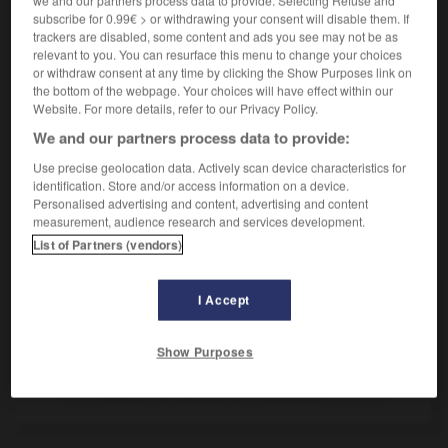
comme un défaut.
subscribe for 0.99€ > or withdrawing your consent will disable them. If
trackers are disabled, some content and ads you see may not be as
comme

relevant to you. You can resurface this menu to change your choices
or withdraw consent at any time by clicking the Show Purposes link on
adverbe exclamatif
the bottom of the webpage. Your choices will have effect within our
(de
comme 1
)
Website. For more details, refer to our Privacy Policy.
We and our partners process data to provide:
Exprime la manière ou l'intensité :
Comme il dit cela !
Comme il est naïf !
Use precise geolocation data. Actively scan device characteristics for
identification. Store and/or access information on a device.
Personalised advertising and content, advertising and content
measurement, audience research and services development.
VOUS CHERCHEZ PEUT-ÊTRE
List of Partners (vendors)
I Accept
comme conj.
Exprime le temps avant un verbe à l'imparfait de
l'indicatif qui...
Show Purposes
comme adv. exclam.
Exprime la manière ou l'intensité...