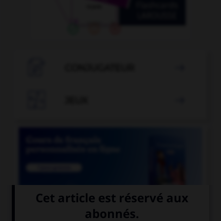

CONJUGATEUR


JEUX


COURS DE FRANÇAIS