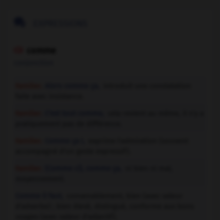

EXPRESSIONS
comme

conjonction
Familier.
Alors comme ça,
introduit une constatation
faite avec insistance.
Familier.
C'est tout comme,
cela revient au même, il n'y a
pratiquement pas de différence.
Familier.
Comme ça !,
exprime l'admiration (souvent
accompagné d'un geste expressif).
Familier.
(Comme ci), comme ça,
ni bien ni mal,
moyennement.
Comme il faut,
convenablement, bien (avec valeur
d'adverbe) ; bien élevé, distingué, conforme aux bons
usages (avec valeur d'adjectif).