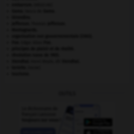
embarrure
.
[MÉDECINE]
Gama
.
Vasco de
Gama
.
Girondins
.
Jefferson
.
Thomas
Jefferson
.
Montagnards.
organisation non gouvernementale (ONG).
Poe
.
Edgar Allan
Poe
.
principes de plaisir et de réalité.
révolution russe de 1905
.
Stendhal
.
Henri Beyle, dit
Stendhal
.
termite
.
[FAUNE]
tourisme.
OUTILS