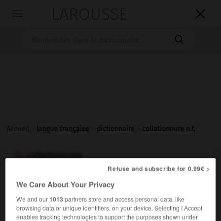
LAROUSSE

Toggle
navigation

Accueil
>
langue française
>
dictionnaire
>
collationnure n.f.
collationnure

Refuse and subscribe for 0.99€ >
nom féminin
We Care About Your Privacy
Vérification, après assemblage, du bon ordre des
We and our
1013
partners store and access personal data, like
cahiers et des hors-texte d'un livre.
browsing data or unique identifiers, on your device. Selecting I Accept
enables tracking technologies to support the purposes shown under