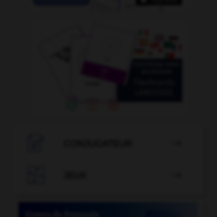

CONJUGATEUR


JEUX
