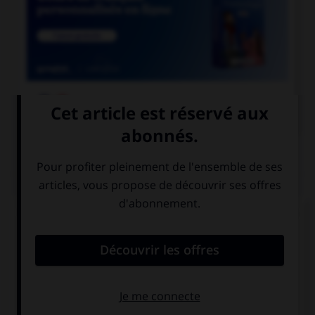

COURS DE FRANÇAIS
QUIZ
Que signifie le radical grec « lith », présent dans
des mots comme « néolithique » ou
« coprolithe » ?
époque
pierre