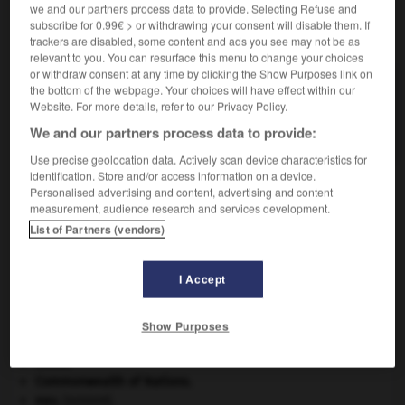
we and our partners process data to provide. Selecting Refuse and
subscribe for 0.99€ > or withdrawing your consent will disable them. If
VOUS CHERCHEZ PEUT-ÊTRE
trackers are disabled, some content and ads you see may not be as
relevant to you. You can resurface this menu to change your choices
or withdraw consent at any time by clicking the Show Purposes link on
collationnure n.f.
the bottom of the webpage. Your choices will have effect within our
Website. For more details, refer to our Privacy Policy.
Vérification, après assemblage, du bon ordre des
cahiers et des...
We and our partners process data to provide:
Use precise geolocation data. Actively scan device characteristics for
identification. Store and/or access information on a device.
Personalised advertising and content, advertising and content
measurement, audience research and services development.
-
collationner
-
collationnure
-
colle
-
collectage
List of Partners (vendors)

I Accept
À DÉCOUVRIR DANS L'ENCYCLOPÉDIE
Show Purposes
Cent-Jours
(les).
Chine
.
Commonwealth of Nations
.
eau.
.
[DOSSIER]