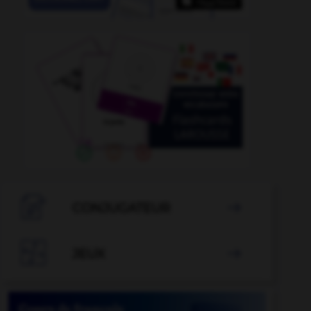

CONJUGATEUR


JEUX
