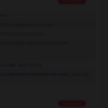
Conjugaison
atuit.
e à faire ; absolument, à tout prix.
e erreur va vous coûter cher.
rix exorbitant ; coûter les yeux de la tête.
s, un bras,
valoir très cher.
,
 au poker avant la distribution des cartes)
coûter une
Conjugaison