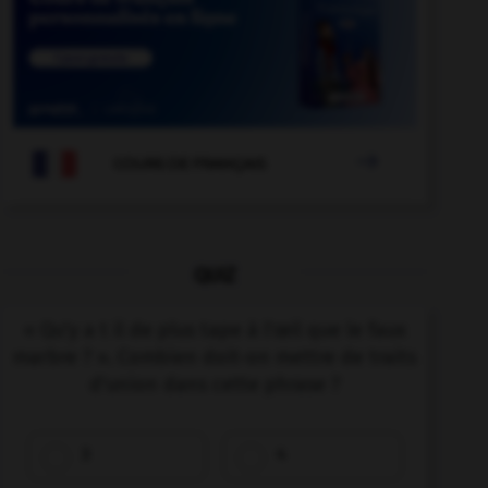

COURS DE FRANÇAIS
QUIZ
« Qu'y a t il de plus tape à l'œil que le faux
marbre ? ». Combien doit-on mettre de traits
d'union dans cette phrase ?
3
4