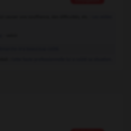
Conjugaison
 causer une souffrance, des difficultés, etc. :
Les veilles
er
- valoir
démarche m'a beaucoup coûté.
dait :
Cette faute professionnelle lui a coûté sa situation.