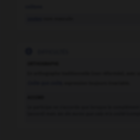
coûtons
couton
nom masculin

DIFFICULTÉS
ORTHOGRAPHE
En orthographe traditionnelle (non réformée), avec u
Coûte que coûte
, expression toujours invariable.
ACCORD
Le participe ne s'accorde que lorsque le complément
(accord) mais
les dix euros que cela m'a coûté
(compl