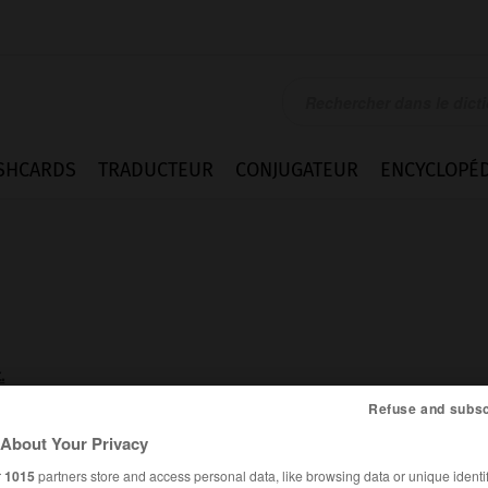
SHCARDS
TRADUCTEUR
CONJUGATEUR
ENCYCLOPÉD
.
Refuse and subsc
About Your Privacy
nymes
Difficultés
Citations
r
1015
partners store and access personal data, like browsing data or unique identif