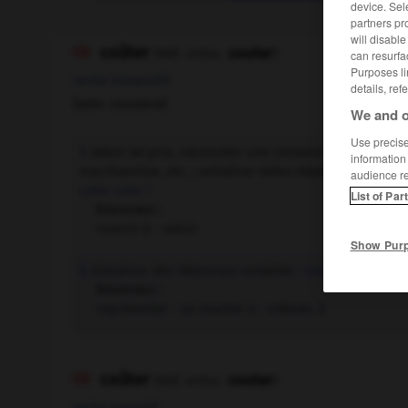
device. Sel
partners pr
will disabl
coûter
couter

(Réf. ortho.
)
can resurfa
Purposes li
verbe intransitif
details, ref
(latin
coustare
)
We and o
Use precise 
Valoir tel prix, nécessiter une certaine somme pour 
1.
information
marchandise, etc. ; entraîner telles dépenses pour êt
audience r
cette robe ?
List of Par
Synonymes :
revenir à - valoir
Show Pur
Entraîner des dépenses notables :
Les enfants, ça 
2.
Synonymes :
représenter - se monter à - s'élever à
coûter
couter

(Réf. ortho.
)
verbe transitif