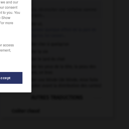
r we and our
coûter v.i.
our consent
Valoir tel prix, nécessiter une certaine somme
t to you. You
pour être acquis...
he Show
 For more
coûter v.t.
Demander quelque effort de la part de
quelqu'un, lui causer...
Coûter cher à quelqu'un
/or access
rement,
Coûter la vie
Coûter le lard du chat
Coûter les yeux de la tête, la peau des
fesses, un bras
Accept
Coûter une blinde (de blinde, mise faite
au poker avant la distribution des cartes)
AUTRES TRADUCTIONS
Coûter chaud