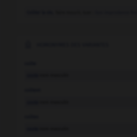
Coûter la vie,
faire mourir, tuer :
Son imprudence finir

HOMONYMES DES VARIANTES
coûte
coute
nom masculin
coûtent
coute
nom masculin
coûtes
coute
nom masculin