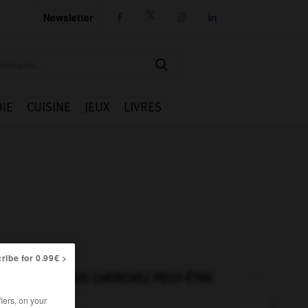
Newsletter




IE
CUISINE
JEUX
LIVRES
ribe for 0.99€ >
VOUS CHERCHEZ PEUT-ÊTRE
iers, on your