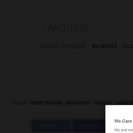
LAROUSSE
LANGUE FRANÇAISE
BILINGUES
FLA
Accueil
>
langue française
>
dictionnaire
>
coûter v.i.
-
coûter v.t
We Care 
Définitions
Expressions
Homo
We and ou