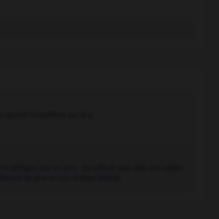
n accent circonflexe sur le
u
.
 ne désigne pas un prix :
les efforts que cela m'a coûtés
ément de prix et non d'objet direct).