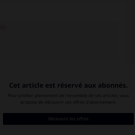
74)
ter
-
coûteusement
-
coûteux
-
coutil
-
coutilier

Cent-Jours
(les).