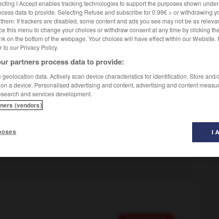
ecting I Accept enables tracking technologies to support the purposes shown unde
ocess data to provide. Selecting Refuse and subscribe for 0.99€ > or withdrawing y
e them. If trackers are disabled, some content and ads you see may not be as relevan
ce this menu to change your choices or withdraw consent at any time by clicking t
nk on the bottom of the webpage. Your choices will have effect within our Website.
Conjugaison
er to our Privacy Policy.
ur partners process data to provide:
geolocation data. Actively scan device characteristics for identification. Store and
être acquis, en parlant d'un objet, d'un bien, d'une
 on a device. Personalised advertising and content, advertising and content measu
re utilisé, entretenu ou pour fonctionner :
Combien coûte
esearch and services development.
tners (vendors)
poses
I 
coûte.