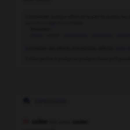
Demander quelque effort de la part de quelqu'un, lui
1.
que cet ouvrage lui a coûtées.
Synonymes :
attirer
- causer -
occasionner
-
provoquer
-
suscit
Entraîner des efforts, être pénible, difficile :
Cette 
2.
Faire perdre à quelqu'un quelque chose qu'il possé
3.

EXPRESSIONS
coûter
couter

(Réf. ortho.
)